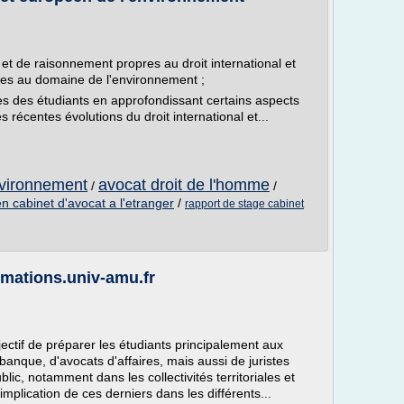
et de raisonnement propres au droit international et
es au domaine de l'environnement ;
s des étudiants en approfondissant certains aspects
écentes évolutions du droit international et...
nvironnement
avocat droit de l'homme
/
/
n cabinet d'avocat a l'etranger
/
rapport de stage cabinet
ormations.univ-amu.fr
jectif de préparer les étudiants principalement aux
 banque, d'avocats d'affaires, mais aussi de juristes
blic, notamment dans les collectivités territoriales et
implication de ces derniers dans les différents...