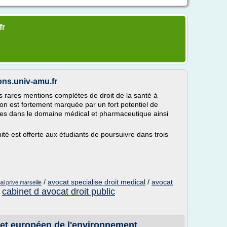
fr
ions.univ-amu.fr
s rares mentions complètes de droit de la santé à
n est fortement marquée par un fort potentiel de
es dans le domaine médical et pharmaceutique ainsi
nité est offerte aux étudiants de poursuivre dans trois
/
avocat specialise droit medical
/
avocat
al prive marseille
cabinet d avocat droit public
/
l et européen de l'environnement