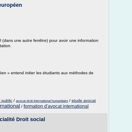
 européen
O (dans une autre fenêtre) pour avoir une information
tation.
péen » entend initier les étudiants aux méthodes de
l public
/
/
etude avocat
avocat droit international humanitaire
ernational
formation d'avocat international
/
ialité Droit social