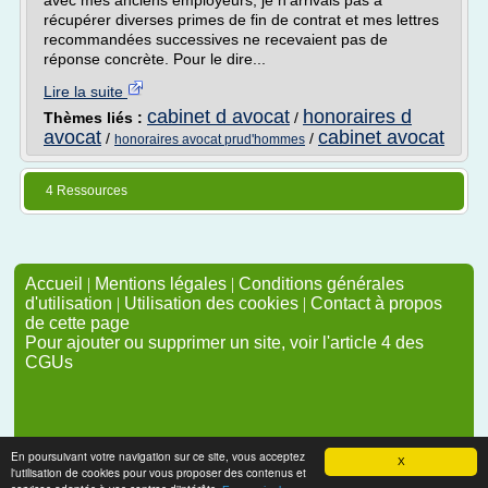
avec mes anciens employeurs, je n'arrivais pas à
récupérer diverses primes de fin de contrat et mes lettres
recommandées successives ne recevaient pas de
réponse concrète. Pour le dire...
Lire la suite
cabinet d avocat
honoraires d
Thèmes liés :
/
avocat
cabinet avocat
/
/
honoraires avocat prud'hommes
4 Ressources
Accueil
|
Mentions légales
|
Conditions générales
d'utilisation
|
Utilisation des cookies
|
Contact à propos
de cette page
Pour ajouter ou supprimer un site, voir l'article 4 des
CGUs
En poursuivant votre navigation sur ce site, vous acceptez
X
l'utilisation de cookies pour vous proposer des contenus et