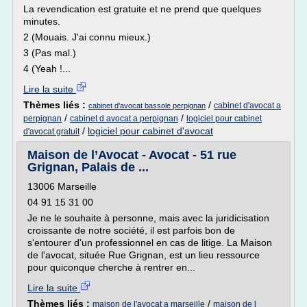
La revendication est gratuite et ne prend que quelques
minutes.
2 (Mouais. J'ai connu mieux.)
3 (Pas mal.)
4 (Yeah !...
Lire la suite
Thèmes liés :
/
cabinet d'avocat a
cabinet d'avocat bassole perpignan
/
/
perpignan
cabinet d avocat a perpignan
logiciel pour cabinet
/
logiciel pour cabinet d'avocat
d'avocat gratuit
Maison de l’Avocat - Avocat - 51 rue
Grignan, Palais de ...
13006 Marseille
04 91 15 31 00
Je ne le souhaite à personne, mais avec la juridicisation
croissante de notre société, il est parfois bon de
s'entourer d'un professionnel en cas de litige. La Maison
de l'avocat, située Rue Grignan, est un lieu ressource
pour quiconque cherche à rentrer en...
Lire la suite
Thèmes liés :
/
maison de l'avocat a marseille
maison de l