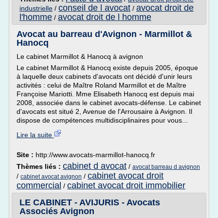
conseil de l avocat
avocat droit de
industrielle
/
/
l'homme
avocat droit de l homme
/
Avocat au barreau d'Avignon - Marmillot &
Hanocq
Le cabinet Marmillot & Hanocq à avignon
Le cabinet Marmillot & Hanocq existe depuis 2005, époque
à laquelle deux cabinets d'avocats ont décidé d'unir leurs
activités : celui de Maître Roland Marmillot et de Maître
Françoise Mariotti. Mme Elisabeth Hanocq est depuis mai
2008, associée dans le cabinet avocats-défense. Le cabinet
d'avocats est situé 2, Avenue de l'Arrousaire à Avignon. Il
dispose de compétences multidisciplinaires pour vous...
Lire la suite
Site :
http://www.avocats-marmillot-hanocq.fr
cabinet d avocat
Thèmes liés :
/
avocat barreau d avignon
cabinet avocat droit
/
/
cabinet avocat avignon
commercial
cabinet avocat droit immobilier
/
LE CABINET - AVIJURIS - Avocats
Associés Avignon