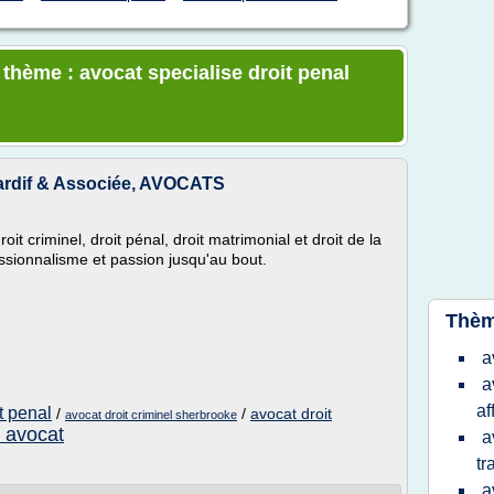
 thème : avocat specialise droit penal
Tardif & Associée, AVOCATS
it criminel, droit pénal, droit matrimonial et droit de la
sionnalisme et passion jusqu'au bout.
Thèm
a
a
af
t penal
/
/
avocat droit
avocat droit criminel sherbrooke
t avocat
a
tr
a