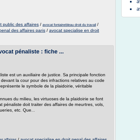
a
a
t public des affaires
/
/
avocat fontainebleau droit du travail
penal des affaires paris
/
avocat specialise en droit
ocat pénaliste : fiche ...
ste est un auxiliaire de justice. Sa principale fonction
devant la cour pour des infractions relatives au code
représente le symbole de la plaidoirie, véritable
ues du milieu, les virtuoses de la plaidoirie se font
at pénaliste doit traiter des affaires de meurtres, vols,
eries, etc. Que...
/
avocat specialise en droit penal des affaires
s affaires