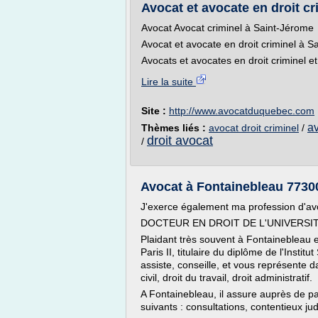
Avocat et avocate en droit c
Avocat Avocat criminel à Saint-Jérome
Avocat et avocate en droit criminel à S
Avocats et avocates en droit criminel e
Lire la suite
Site :
http://www.avocatduquebec.com
av
Thèmes liés :
avocat droit criminel
/
droit avocat
/
Avocat à Fontainebleau 77300 
J'exerce également ma profession d'av
DOCTEUR EN DROIT DE L'UNIVERSITE 
Plaidant très souvent à Fontainebleau e
Paris II, titulaire du diplôme de l'Insti
assiste, conseille, et vous représente da
civil, droit du travail, droit administratif.
A Fontainebleau, il assure auprès de par
suivants : consultations, contentieux judi