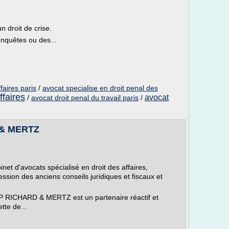
n droit de crise.
enquêtes ou des...
faires paris
/
avocat specialise en droit penal des
ffaires
avocat
/
avocat droit penal du travail paris
/
 & MERTZ
 d'avocats spécialisé en droit des affaires,
ession des anciens conseils juridiques et fiscaux et
P RICHARD & MERTZ est un partenaire réactif et
tte de...