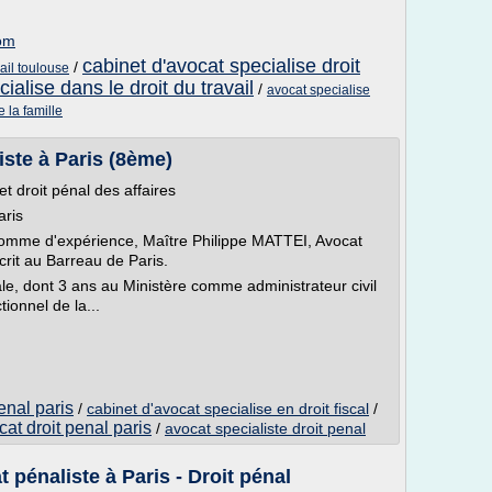
com
cabinet d'avocat specialise droit
/
vail toulouse
ialise dans le droit du travail
/
avocat specialise
 la famille
iste à Paris (8ème)
et droit pénal des affaires
aris
homme d'expérience, Maître Philippe MATTEI, Avocat
scrit au Barreau de Paris.
ale, dont 3 ans au Ministère comme administrateur civil
ionnel de la...
enal paris
/
cabinet d'avocat specialise en droit fiscal
/
cat droit penal paris
/
avocat specialiste droit penal
pénaliste à Paris - Droit pénal