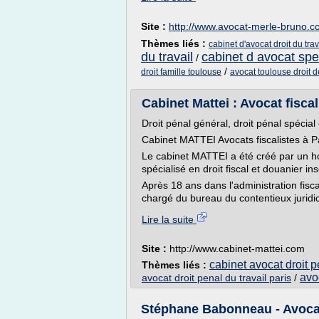
Site :
http://www.avocat-merle-bruno.
Thèmes liés :
cabinet d'avocat droit du tra
du travail
cabinet d avocat spec
/
/
droit famille toulouse
avocat toulouse droit de
Cabinet Mattei : Avocat fiscal
Droit pénal général, droit pénal spécial 
Cabinet MATTEI Avocats fiscalistes à P
Le cabinet MATTEI a été créé par un 
spécialisé en droit fiscal et douanier in
Après 18 ans dans l'administration fisc
chargé du bureau du contentieux juridict
Lire la suite
Site :
http://www.cabinet-mattei.com
cabinet avocat droit p
Thèmes liés :
avo
avocat droit penal du travail paris
/
Stéphane Babonneau - Avocat 