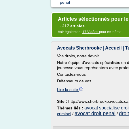
penal
Articles sélectionnés pour le
217 articles
→
Voir également
17 Vidéos
pour ce thème
Avocats Sherbrooke | Accueil | 
Vos droits, notre devoir
Notre équipe d'avocats spécialisés en dro
jeunesse vous représentera avec profes
Contactez-nous
Défenseurs de vos...
Lire la suite
Site :
http://www.sherbrookeavocats.ca
avocat specialise droi
Thèmes liés :
avocat droit penal
droi
criminel
/
/