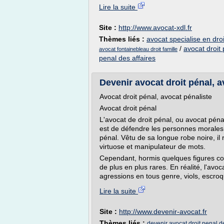
Lire la suite
Site :
http://www.avocat-xdl.fr
Thèmes liés :
avocat specialise en droi
/
avocat droit 
avocat fontainebleau droit famille
penal des affaires
Devenir avocat droit pénal, av
Avocat droit pénal, avocat pénaliste
Avocat droit pénal
L'avocat de droit pénal, ou avocat pénali
est de défendre les personnes morales 
pénal. Vêtu de sa longue robe noire, il 
virtuose et manipulateur de mots.
Cependant, hormis quelques figures conn
de plus en plus rares. En réalité, l'avoc
agressions en tous genre, viols, escroqu
Lire la suite
Site :
http://www.devenir-avocat.fr
Thèmes liés :
devenir avocat droit penal de