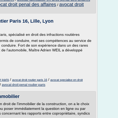
cat droit penal des affaires
avocat droit
/
tier Paris 16, Lille, Lyon
ris, spécialisé en droit des infractions routières
permis de conduire, met ses compétences au service de
 de conduire. Fort de son expérience dans un des rares
t de l'automobile, Maître Adrien WEIL a développé
/
/
r paris
avocat droit routier paris 16
avocat specialise en droit
/
avocat droit penal routier paris
mmobilier
 droit de l'immobilier de la construction, on a le choix
ou poser immédiatement la question en ligne ou par
s concernant les rapports entre copropriétaire, syndics