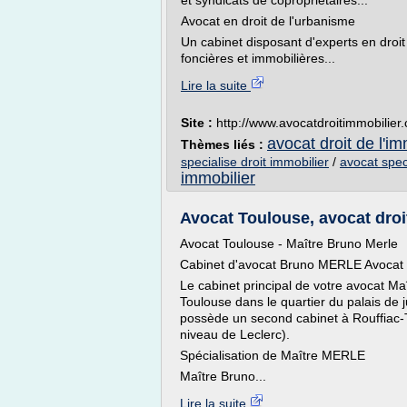
et syndicats de copropriétaires...
Avocat en droit de l'urbanisme
Un cabinet disposant d'experts en droi
foncières et immobilières...
Lire la suite
Site :
http://www.avocatdroitimmobilier
avocat droit de l'im
Thèmes liés :
specialise droit immobilier
/
avocat speci
immobilier
Avocat Toulouse, avocat droit p
Avocat Toulouse - Maître Bruno Merle
Cabinet d'avocat Bruno MERLE Avocat 
Le cabinet principal de votre avocat Ma
Toulouse dans le quartier du palais de j
possède un second cabinet à Rouffiac-T
niveau de Leclerc).
Spécialisation de Maître MERLE
Maître Bruno...
Lire la suite