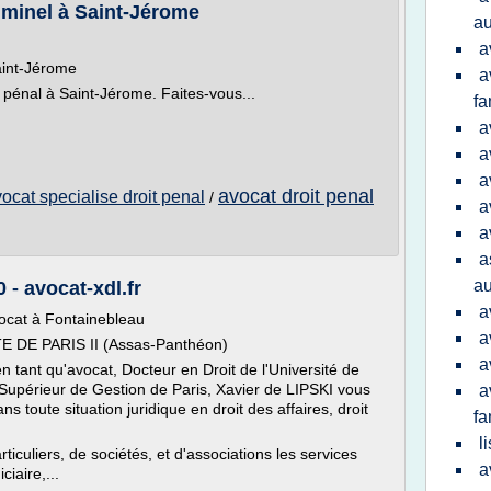
riminel à Saint-Jérome
au
a
aint-Jérome
a
t pénal à Saint-Jérome. Faites-vous...
fa
a
a
a
avocat droit penal
ocat specialise droit penal
/
a
a
a
au
- avocat-xdl.fr
a
ocat à Fontainebleau
a
DE PARIS II (Assas-Panthéon)
a
n tant qu'avocat, Docteur en Droit de l'Université de
tut Supérieur de Gestion de Paris, Xavier de LIPSKI vous
a
ns toute situation juridique en droit des affaires, droit
fa
l
ticuliers, de sociétés, et d'associations les services
a
ciaire,...