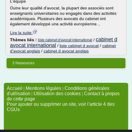
L'équipe
Outre leur qualité d'avocat, la plupart des associés sont
enseignants universitaires ou engagés dans des activités
académiques. Plusieurs des avocats du cabinet ont
également développé une activité européenne...
Lire la suite
cabinet d
Thèmes liés :
/
liste cabinet d'avocat international
avocat international
/
liste cabinet d avocat
/
cabinet
d'avocat anglais
/
cabinet d avocat anglais
3 Ressources
Accueil
|
Mentions légales
|
Conditions générales
d'utilisation
|
Utilisation des cookies
|
Contact à propos
de cette page
Pour ajouter ou supprimer un site, voir l'article 4 des
CGUs