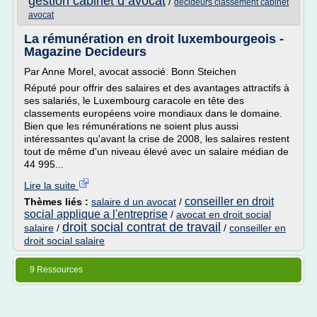
gestion cabinet d avocat
/
decideurs classement cabinet
avocat
La rémunération en droit luxembourgeois -
Magazine Decideurs
Par Anne Morel, avocat associé. Bonn Steichen
Réputé pour offrir des salaires et des avantages attractifs à
ses salariés, le Luxembourg caracole en tête des
classements européens voire mondiaux dans le domaine.
Bien que les rémunérations ne soient plus aussi
intéressantes qu'avant la crise de 2008, les salaires restent
tout de même d'un niveau élevé avec un salaire médian de
44 995...
Lire la suite
conseiller en droit
Thèmes liés :
salaire d un avocat
/
social applique a l'entreprise
/
avocat en droit social
droit social contrat de travail
salaire
/
/
conseiller en
droit social salaire
9 Ressources