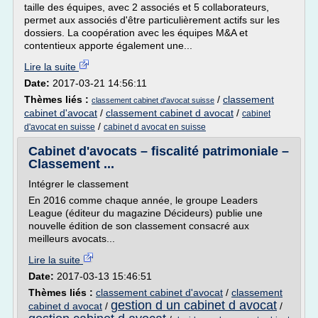
taille des équipes, avec 2 associés et 5 collaborateurs,
permet aux associés d'être particulièrement actifs sur les
dossiers. La coopération avec les équipes M&A et
contentieux apporte également une...
Lire la suite
Date:
2017-03-21 14:56:11
Thèmes liés :
/
classement
classement cabinet d'avocat suisse
cabinet d'avocat
/
classement cabinet d avocat
/
cabinet
/
d'avocat en suisse
cabinet d avocat en suisse
Cabinet d'avocats – fiscalité patrimoniale –
Classement ...
Intégrer le classement
En 2016 comme chaque année, le groupe Leaders
League (éditeur du magazine Décideurs) publie une
nouvelle édition de son classement consacré aux
meilleurs avocats...
Lire la suite
Date:
2017-03-13 15:46:51
Thèmes liés :
classement cabinet d'avocat
/
classement
gestion d un cabinet d avocat
cabinet d avocat
/
/