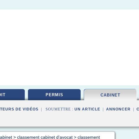
IT
PERMIS
CABINET
TEURS DE VIDÉOS
| SOUMETTRE :
UN ARTICLE
|
ANNONCER
|
cabinet
>
classement cabinet d'avocat
>
classement