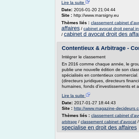
Lire la suite
Date:
2016-01-20 21:04:44
Site :
http://www.marsigny.eu
Thèmes liés :
classement cabinet d'avo
affaires
/
cabinet avocat droit penal in
cabinet d avocat droit des affa
/
Contentieux & Arbitrage - Co
Intégrer le classement
En 2016 comme chaque année, le grou
publie une nouvelle édition de son cla
spécialisés en contentieux commercial. V
(directeurs juridiques, directeurs finan
humaines, fonds d'investissements et a
Lire la suite
Date:
2017-01-27 18:44:43
Site :
http://www.magazine-decideurs.
Thèmes liés :
classement cabinet d'avo
/
classement cabinet d'avocat
arbitrage
specialise en droit des affaires