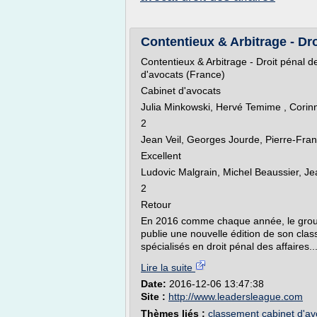
Contentieux & Arbitrage - Droi
Contentieux & Arbitrage - Droit pénal d
d'avocats (France)
Cabinet d'avocats
Julia Minkowski, Hervé Temime , Cori
2
Jean Veil, Georges Jourde, Pierre-Franç
Excellent
Ludovic Malgrain, Michel Beaussier, Je
2
Retour
En 2016 comme chaque année, le grou
publie une nouvelle édition de son cla
spécialisés en droit pénal des affaires...
Lire la suite
Date:
2016-12-06 13:47:38
Site :
http://www.leadersleague.com
Thèmes liés :
classement cabinet d'avo