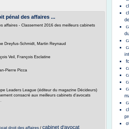
c
c
t pénal des affaires ...
de
es affaires - Classement 2016 des meilleurs cabinets
c
du
c
nne Dreyfus-Schmidt, Martin Reynaud
c
in
ois Veil, François Esclatine
f
c
an-Pierre Picca
c
c
c
pe Leaders League (éditeur du magazine Décideurs)
ssement consacré aux meilleurs cabinets d'avocats
ma
.
c
c
pr
o
cabinet d'avocat
cat droit des affaires
/