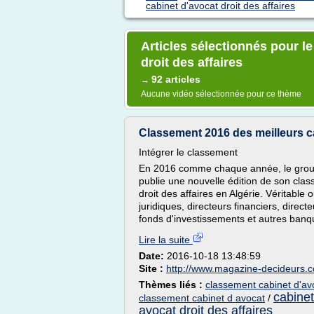
cabinet d'avocat droit des affaires
Articles sélectionnés pour l
droit des affaires
92 articles
→
Aucune vidéo sélectionnée pour ce thème
Classement 2016 des meilleurs cab
Intégrer le classement
En 2016 comme chaque année, le grou
publie une nouvelle édition de son cla
droit des affaires en Algérie. Véritable 
juridiques, directeurs financiers, dire
fonds d'investissements et autres banqu
Lire la suite
Date:
2016-10-18 13:48:59
Site :
http://www.magazine-decideurs.
Thèmes liés :
classement cabinet d'avo
cabinet
classement cabinet d avocat
/
avocat droit des affaires