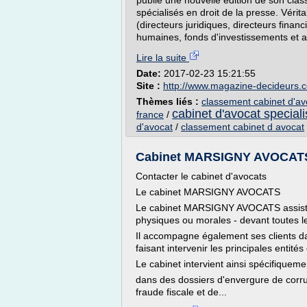
publie une nouvelle édition de son cla
spécialisés en droit de la presse. Vérita
(directeurs juridiques, directeurs finan
humaines, fonds d'investissements et au
Lire la suite
Date:
2017-02-23 15:21:55
Site :
http://www.magazine-decideurs.
Thèmes liés :
classement cabinet d'avo
cabinet d'avocat speciali
france
/
d'avocat
/
classement cabinet d avocat
Cabinet MARSIGNY AVOCAT
Contacter le cabinet d'avocats
Le cabinet MARSIGNY AVOCATS
Le cabinet MARSIGNY AVOCATS assiste u
physiques ou morales - devant toutes le
Il accompagne également ses clients d
faisant intervenir les principales entité
Le cabinet intervient ainsi spécifiqueme
dans des dossiers d'envergure de corrup
fraude fiscale et de...