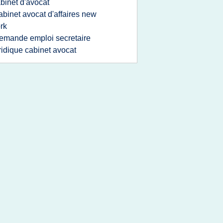
binet d'avocat
abinet avocat d'affaires new
rk
emande emploi secretaire
ridique cabinet avocat