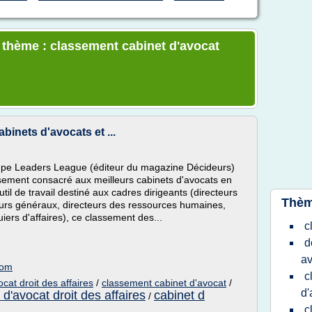
e thème : classement cabinet d'avocat
inets d'avocats et ...
pe Leaders League (éditeur du magazine Décideurs)
ssement consacré aux meilleurs cabinets d'avocats en
outil de travail destiné aux cadres dirigeants (directeurs
Thèm
cteurs généraux, directeurs des ressources humaines,
iers d'affaires), ce classement des...
c
d
av
com
c
cat droit des affaires
/
classement cabinet d'avocat
/
d'
 d'avocat droit des affaires
cabinet d
/
c