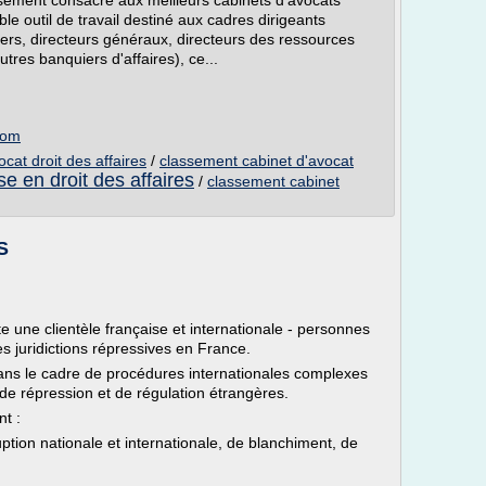
ssement consacré aux meilleurs cabinets d'avocats
ble outil de travail destiné aux cadres dirigeants
ciers, directeurs généraux, directeurs des ressources
tres banquiers d'affaires), ce...
com
cat droit des affaires
/
classement cabinet d'avocat
se en droit des affaires
/
classement cabinet
S
ne clientèle française et internationale - personnes
s juridictions répressives en France.
ans le cadre de procédures internationales complexes
s de répression et de régulation étrangères.
nt :
tion nationale et internationale, de blanchiment, de