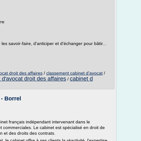
vre
les savoir-faire, d'anticiper et d'échanger pour bâtir...
cat droit des affaires
/
classement cabinet d'avocat
/
 d'avocat droit des affaires
cabinet d
/
 - Borrel
net français indépendant intervenant dans le
 commerciales. Le cabinet est spécialisé en droit de
on et des droits des contrats.
e cabinet offre à ses clients la réactivité, l'expertise,