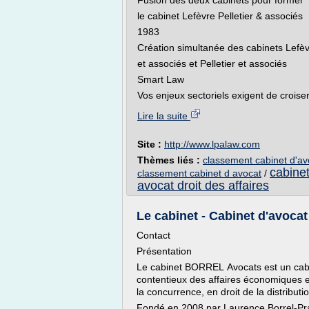
Fusion des deux cabinets pour former
le cabinet Lefèvre Pelletier & associés
1983
Création simultanée des cabinets Lefè
et associés et Pelletier et associés
Smart Law
Vos enjeux sectoriels exigent de croiser 
Lire la suite
Site :
http://www.lpalaw.com
Thèmes liés :
classement cabinet d'avo
cabinet
classement cabinet d avocat
/
avocat droit des affaires
Le cabinet - Cabinet d'avocat
Contact
Présentation
Le cabinet BORREL Avocats est un cabi
contentieux des affaires économiques et
la concurrence, en droit de la distributi
Fondé en 2008 par Laurence Borrel-Prat, l