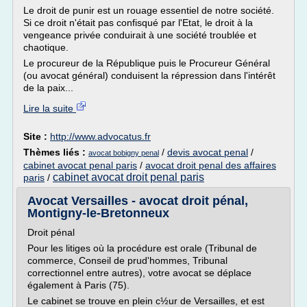
Le droit de punir est un rouage essentiel de notre société.
Si ce droit n'était pas confisqué par l'Etat, le droit à la
vengeance privée conduirait à une société troublée et
chaotique.
Le procureur de la République puis le Procureur Général
(ou avocat général) conduisent la répression dans l'intérêt
de la paix...
Lire la suite
Site :
http://www.advocatus.fr
Thèmes liés :
/
devis avocat penal
/
avocat bobigny penal
cabinet avocat penal paris
/
avocat droit penal des affaires
cabinet avocat droit penal paris
paris
/
Avocat Versailles - avocat droit pénal,
Montigny-le-Bretonneux
Droit pénal
Pour les litiges où la procédure est orale (Tribunal de
commerce, Conseil de prud'hommes, Tribunal
correctionnel entre autres), votre avocat se déplace
également à Paris (75).
Le cabinet se trouve en plein c½ur de Versailles, et est