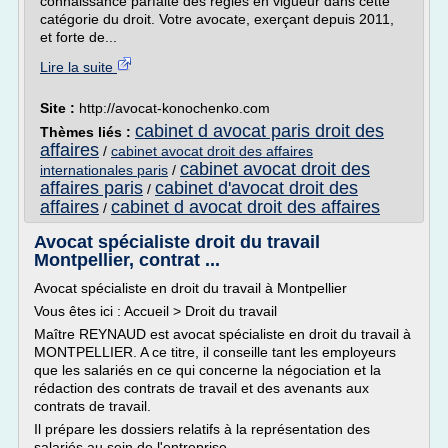
connaissance parfaite des règles en vigueur dans cette
catégorie du droit. Votre avocate, exerçant depuis 2011,
et forte de...
Lire la suite
Site :
http://avocat-konochenko.com
cabinet d avocat paris droit des
Thèmes liés :
affaires
/
cabinet avocat droit des affaires
cabinet avocat droit des
internationales paris
/
affaires paris
cabinet d'avocat droit des
/
affaires
cabinet d avocat droit des affaires
/
Avocat spécialiste droit du travail
Montpellier, contrat ...
Avocat spécialiste en droit du travail à Montpellier
Vous êtes ici : Accueil > Droit du travail
Maître REYNAUD est avocat spécialiste en droit du travail à
MONTPELLIER. A ce titre, il conseille tant les employeurs
que les salariés en ce qui concerne la négociation et la
rédaction des contrats de travail et des avenants aux
contrats de travail.
Il prépare les dossiers relatifs à la représentation des
salariés au sein de l'entreprise...