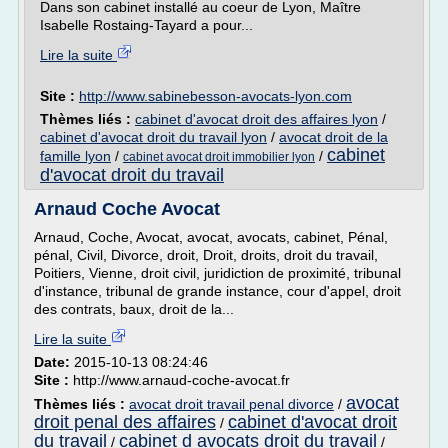
Dans son cabinet installé au coeur de Lyon, Maître
Isabelle Rostaing-Tayard a pour...
Lire la suite
Site :
http://www.sabinebesson-avocats-lyon.com
Thèmes liés :
cabinet d'avocat droit des affaires lyon
/
cabinet d'avocat droit du travail lyon
/
avocat droit de la
cabinet
famille lyon
/
/
cabinet avocat droit immobilier lyon
d'avocat droit du travail
Arnaud Coche Avocat
Arnaud, Coche, Avocat, avocat, avocats, cabinet, Pénal,
pénal, Civil, Divorce, droit, Droit, droits, droit du travail,
Poitiers, Vienne, droit civil, juridiction de proximité, tribunal
d'instance, tribunal de grande instance, cour d'appel, droit
des contrats, baux, droit de la...
Lire la suite
Date:
2015-10-13 08:24:46
Site :
http://www.arnaud-coche-avocat.fr
avocat
Thèmes liés :
avocat droit travail penal divorce
/
droit penal des affaires
cabinet d'avocat droit
/
du travail
cabinet d avocats droit du travail
/
/