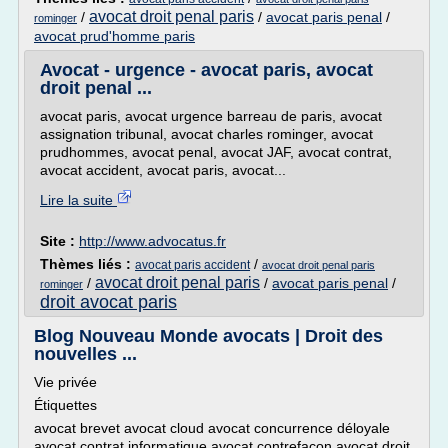
avocat droit penal paris
/
/
avocat paris penal
/
rominger
avocat prud'homme paris
Avocat - urgence - avocat paris, avocat
droit penal ...
avocat paris, avocat urgence barreau de paris, avocat
assignation tribunal, avocat charles rominger, avocat
prudhommes, avocat penal, avocat JAF, avocat contrat,
avocat accident, avocat paris, avocat...
Lire la suite
Site :
http://www.advocatus.fr
Thèmes liés :
/
avocat paris accident
avocat droit penal paris
avocat droit penal paris
/
/
avocat paris penal
/
rominger
droit avocat paris
Blog Nouveau Monde avocats | Droit des
nouvelles ...
Vie privée
Étiquettes
avocat brevet avocat cloud avocat concurrence déloyale
avocat contrat informatique avocat contrefaçon avocat droit