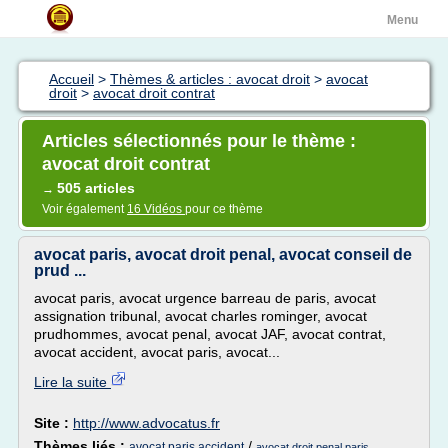
Menu
Accueil
>
Thèmes & articles : avocat droit
>
avocat
droit
>
avocat droit contrat
Articles sélectionnés pour le thème :
avocat droit contrat
505 articles
→
Voir également
16 Vidéos
pour ce thème
avocat paris, avocat droit penal, avocat conseil de
prud ...
avocat paris, avocat urgence barreau de paris, avocat
assignation tribunal, avocat charles rominger, avocat
prudhommes, avocat penal, avocat JAF, avocat contrat,
avocat accident, avocat paris, avocat...
Lire la suite
Site :
http://www.advocatus.fr
Thèmes liés :
/
avocat paris accident
avocat droit penal paris