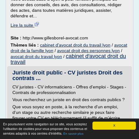
donner des conseils, des avis, des consultations, rédiger
des actes, dans toutes matières juridiques, assister,
défendre et...
Lire la suite
Site :
http://www.gillesborel-avocat.com
Thèmes liés :
cabinet d'avocat droit du travail lyon
/
avocat
droit de la famille lyon
/
avocat droit des personnes lyon
/
cabinet d'avocat droit du
avocat droit du travail lyon
/
travail
Juriste droit public - CV juristes Droit des
contrats ...
CV juristes - CV informaticiens - Offres d'emploi - Stages -
Contrats de professionnalisation
Vous recherchez un juriste en droit des contrats publics ?
Que vous soyez en poste, à la recherche d'un emploi,
d'un stage ou autre recherche similaire je peux faire
figurer votre CV en téléchargement (il suffit de m'écrire,
c'est évidemment gratuit). Pour information cette page
En poursuivant votre navigation sur ce site, vous acceptez
X
l'utilisation de cookies pour vous proposer des contenus et
est...
services adaptés à vos centres d'intérêts.
En savoir plus
Lire la suite