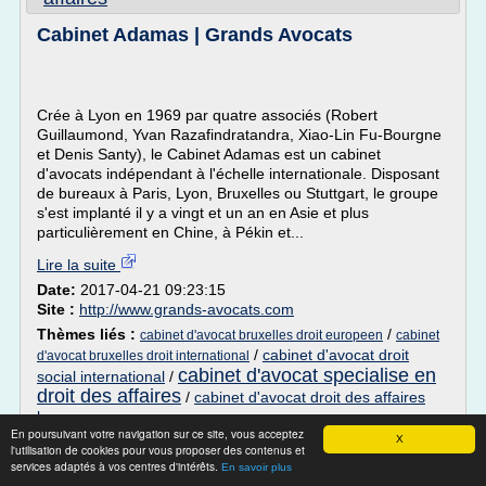
Cabinet Adamas | Grands Avocats
Crée à Lyon en 1969 par quatre associés (Robert
Guillaumond, Yvan Razafindratandra, Xiao-Lin Fu-Bourgne
et Denis Santy), le Cabinet Adamas est un cabinet
d'avocats indépendant à l'échelle internationale. Disposant
de bureaux à Paris, Lyon, Bruxelles ou Stuttgart, le groupe
s'est implanté il y a vingt et un an en Asie et plus
particulièrement en Chine, à Pékin et...
Lire la suite
Date:
2017-04-21 09:23:15
Site :
http://www.grands-avocats.com
Thèmes liés :
/
cabinet d'avocat bruxelles droit europeen
cabinet
/
cabinet d'avocat droit
d'avocat bruxelles droit international
cabinet d'avocat specialise en
social international
/
droit des affaires
/
cabinet d'avocat droit des affaires
lyon
En poursuivant votre navigation sur ce site, vous acceptez
X
l'utilisation de cookies pour vous proposer des contenus et
Avocats - Allen & Overy
services adaptés à vos centres d'intérêts.
En savoir plus
Les membres du cabinet sont engagés dans de