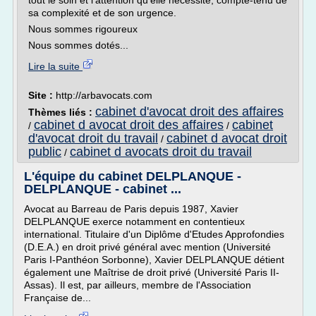
tout le soin et l'attention qu'elle nécessite, compte-tenu de
sa complexité et de son urgence.
Nous sommes rigoureux
Nous sommes dotés...
Lire la suite
Site :
http://arbavocats.com
cabinet d'avocat droit des affaires
Thèmes liés :
cabinet d avocat droit des affaires
cabinet
/
/
d'avocat droit du travail
cabinet d avocat droit
/
public
cabinet d avocats droit du travail
/
L'équipe du cabinet DELPLANQUE -
DELPLANQUE - cabinet ...
Avocat au Barreau de Paris depuis 1987, Xavier
DELPLANQUE exerce notamment en contentieux
international. Titulaire d'un Diplôme d'Etudes Approfondies
(D.E.A.) en droit privé général avec mention (Université
Paris I-Panthéon Sorbonne), Xavier DELPLANQUE détient
également une Maîtrise de droit privé (Université Paris II-
Assas). Il est, par ailleurs, membre de l'Association
Française de...