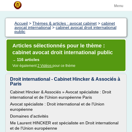
Menu
Accueil
>
Thèmes & articles : avocat cabinet
>
cabinet
avocat international
>
cabinet avocat droit international
public
Articles sélectionnés pour le thème :
cabinet avocat droit international public
116 articles
→
Voir également
2 Vidéos
pour ce thème
Droit international - Cabinet Hincker & Associés à
Paris
Cabinet Hincker & Associés » Avocat spécialiste : Droit
international et de l'Union européenne Paris
Avocat spécialiste : Droit international et de l'Union
européenne
Domaines d'activités
Me Laurent HINCKER est spécialiste en Droit international
et de l'Union européenne