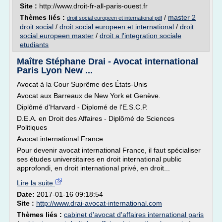
Site :
http://www.droit-fr-all-paris-ouest.fr
Thèmes liés :
/
master 2
droit social europeen et international pdf
droit social
/
droit social europeen et international
/
droit
social europeen master
/
droit a l'integration sociale
etudiants
Maître Stéphane Drai - Avocat international
Paris Lyon New ...
Avocat à la Cour Suprême des États-Unis
Avocat aux Barreaux de New York et Genève.
Diplômé d'Harvard - Diplomé de l'E.S.C.P.
D.E.A. en Droit des Affaires - Diplômé de Sciences
Politiques
Avocat international France
Pour devenir avocat international France, il faut spécialiser
ses études universitaires en droit international public
approfondi, en droit international privé, en droit...
Lire la suite
Date:
2017-01-16 09:18:54
Site :
http://www.drai-avocat-international.com
Thèmes liés :
cabinet d'avocat d'affaires international paris