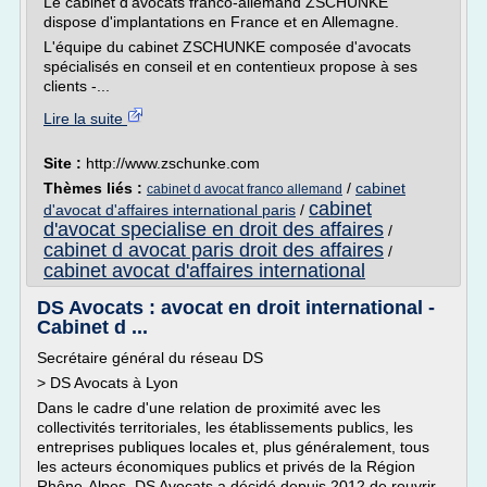
Le cabinet d'avocats franco-allemand ZSCHUNKE
dispose d'implantations en France et en Allemagne.
L'équipe du cabinet ZSCHUNKE composée d'avocats
spécialisés en conseil et en contentieux propose à ses
clients -...
Lire la suite
Site :
http://www.zschunke.com
Thèmes liés :
/
cabinet
cabinet d avocat franco allemand
cabinet
d'avocat d'affaires international paris
/
d'avocat specialise en droit des affaires
/
cabinet d avocat paris droit des affaires
/
cabinet avocat d'affaires international
DS Avocats : avocat en droit international -
Cabinet d ...
Secrétaire général du réseau DS
> DS Avocats à Lyon
Dans le cadre d'une relation de proximité avec les
collectivités territoriales, les établissements publics, les
entreprises publiques locales et, plus généralement, tous
les acteurs économiques publics et privés de la Région
Rhône-Alpes, DS Avocats a décidé depuis 2012 de rouvrir