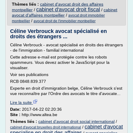
Thèmes liés :
cabinet d'avocat droit des affaires
cabinet d'avocat droit fiscal
montpellier
/
/
cabinet
avocat d'affaires montpellier
/
avocat droit immobilier
/
montpellier
avocat droit de l'immobilier montpellier
Céline Verbrouck avocat spécialisé en
droits des étrangers ...
Céline Verbrouck - avocat spécialisé en droits des étrangers
- de l'immigration - familial international
Cette adresse e-mail est protégée contre les robots
spammeurs. Vous devez activer le JavaScript pour la
visualiser.
Voir ses publications
RCB 0848.839.377
Experte en droit d'immigration belge, Céline Verbrouck s'est
vue reconnaître par l'Ordre des avocats le titre d'avocate...
Lire la suite
Date:
2017-04-22 02:20:36
Site :
http://www.altea.be
Thèmes liés :
cabinet d'avocat droit social international
/
cabinet d'avocat
/
cabinet d'avocat bruxelles droit international
specialise en droit des affaires