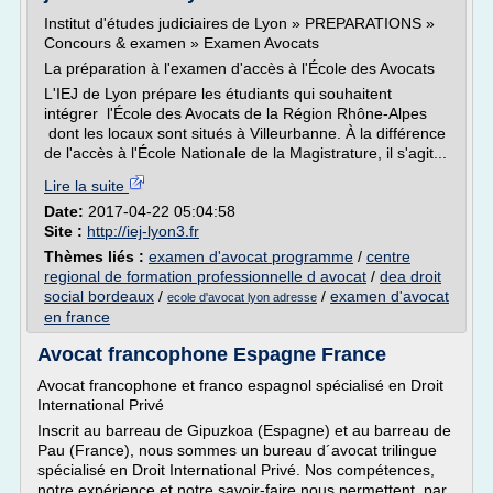
Institut d'études judiciaires de Lyon » PREPARATIONS »
Concours & examen » Examen Avocats
La préparation à l'examen d'accès à l'École des Avocats
L'IEJ de Lyon prépare les étudiants qui souhaitent
intégrer l'École des Avocats de la Région Rhône-Alpes
dont les locaux sont situés à Villeurbanne. À la différence
de l'accès à l'École Nationale de la Magistrature, il s'agit...
Lire la suite
Date:
2017-04-22 05:04:58
Site :
http://iej-lyon3.fr
Thèmes liés :
examen d'avocat programme
/
centre
regional de formation professionnelle d avocat
/
dea droit
social bordeaux
/
/
examen d'avocat
ecole d'avocat lyon adresse
en france
Avocat francophone Espagne France
Avocat francophone et franco espagnol spécialisé en Droit
International Privé
Inscrit au barreau de Gipuzkoa (Espagne) et au barreau de
Pau (France), nous sommes un bureau d´avocat trilingue
spécialisé en Droit International Privé. Nos compétences,
notre expérience et notre savoir-faire nous permettent, par