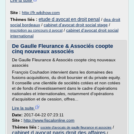
Lire la suite
Site :
http://fr.wikihow.com
etude d avocat en droit penal
Thèmes liés :
/
dea droit
social bordeaux
/
cabinet d'avocat droit social stage
/
/
cabinet d'avocat droit social
inscription au concours d avocat
international
De Gaulle Fleurance & Associés coopte
cinq nouveaux associés
De Gaulle Fleurance & Associés coopte cinq nouveaux
associés
François Couhadon intervient dans les domaines des
fusions-acquisitions, du droit boursier et du private equity.
Il conseille une clientèle de sociétés cotées et non cotées
et de fonds d'investissement dans le cadre d'opérations
nationales et internationales, notamment d'opérations
d'acquisition et de cession, offres...
Lire la suite
Date:
2017-04-22 07:23:11
Site :
http://www.fiscalonline.com
Thèmes liés :
/
societe d'avocats de gaulle fleurance et associes
cabinet d avocat paris droit des affaires
/