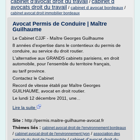
cabinet d'avocat droit du travail
cabinet d
/
avocats droit du travail
/
cabinet d avocat bordeaux
/
cabinet avocat droit immobilier bordeaux
Avocat Permis de Conduire | Maître
Guilhaume
Le Cabinet CJJF - Maître Georges Guilhaume
8 années d'expertise dans le contentieux du permis de
conduire, au service du droit routier.
L'alternative aux GRANDS cabinets parisiens, en droit
automobile, pour l'ensemble du territoire français,
au tarif province.
Contactez le Cabinet
Record de vitesse établi par Maître Georges
GUILHAUME, avocat en droit routier.
Le lundi 12 décembre 2011, une...
Lire la suite
Site :
http://permis.maitre-guilhaume-avocat.fr
Thèmes liés :
cabinet avocat droit de l'environnement bordeaux
/
/
cabinet avocat droit de l'environnement lyon
association des
/
cabinet d'avocat droit du
avocats du droit de l'automobile