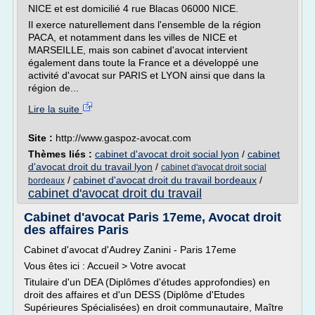
NICE et est domicilié 4 rue Blacas 06000 NICE.
Il exerce naturellement dans l'ensemble de la région
PACA, et notamment dans les villes de NICE et
MARSEILLE, mais son cabinet d'avocat intervient
également dans toute la France et a développé une
activité d'avocat sur PARIS et LYON ainsi que dans la
région de...
Lire la suite
Site :
http://www.gaspoz-avocat.com
Thèmes liés :
cabinet d'avocat droit social lyon
/
cabinet
d'avocat droit du travail lyon
/
cabinet d'avocat droit social
/
cabinet d'avocat droit du travail bordeaux
/
bordeaux
cabinet d'avocat droit du travail
Cabinet d'avocat Paris 17eme, Avocat droit
des affaires Paris
Cabinet d'avocat d'Audrey Zanini - Paris 17eme
Vous êtes ici : Accueil > Votre avocat
Titulaire d'un DEA (Diplômes d'études approfondies) en
droit des affaires et d'un DESS (Diplôme d'Etudes
Supérieures Spécialisées) en droit communautaire, Maître