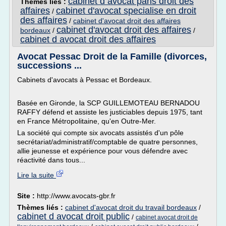
cabinet d avocat paris droit des
Thèmes liés :
affaires
cabinet d'avocat specialise en droit
/
des affaires
/
cabinet d'avocat droit des affaires
cabinet d'avocat droit des affaires
bordeaux
/
/
cabinet d avocat droit des affaires
Avocat Pessac Droit de la Famille (divorces,
successions ...
Cabinets d'avocats à Pessac et Bordeaux.
Basée en Gironde, la SCP GUILLEMOTEAU BERNADOU
RAFFY défend et assiste les justiciables depuis 1975, tant
en France Métropolitaine, qu'en Outre-Mer.
La société qui compte six avocats assistés d'un pôle
secrétariat/administratif/comptable de quatre personnes,
allie jeunesse et expérience pour vous défendre avec
réactivité dans tous...
Lire la suite
Site :
http://www.avocats-gbr.fr
Thèmes liés :
cabinet d'avocat droit du travail bordeaux
/
cabinet d avocat droit public
/
cabinet avocat droit de