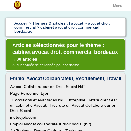
Menu
Accueil
>
Thèmes & articles : l avocat
>
avocat droit
commercial
>
cabinet avocat droit commercial
bordeaux
Articles sélectionnés pour le thème :
cabinet avocat droit commercial bordeaux
30 articles
→
Aucune vidéo sélectionnée pour ce thème
Emploi Avocat Collaborateur, Recrutement, Travail
Avocat Collaborateur en Droit Social H/F
Page Personnel Lyon
. Conditions et Avantages N/C Entreprise : Notre client est
un cabinet d'Avocat. Il recrute un Avocat Collaborateur en
Droit Social....
meteojob.com
Emploi avocat collaborateur droit social (h/f)
Ag Toulouse Recrut Cadres... Toulouse