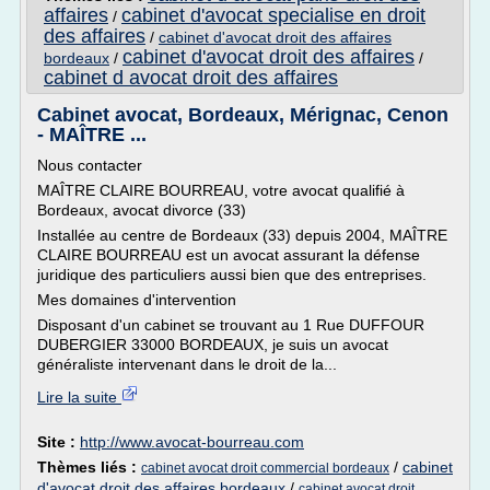
affaires
cabinet d'avocat specialise en droit
/
des affaires
/
cabinet d'avocat droit des affaires
cabinet d'avocat droit des affaires
bordeaux
/
/
cabinet d avocat droit des affaires
Cabinet avocat, Bordeaux, Mérignac, Cenon
- MAÎTRE ...
Nous contacter
MAÎTRE CLAIRE BOURREAU, votre avocat qualifié à
Bordeaux, avocat divorce (33)
Installée au centre de Bordeaux (33) depuis 2004, MAÎTRE
CLAIRE BOURREAU est un avocat assurant la défense
juridique des particuliers aussi bien que des entreprises.
Mes domaines d'intervention
Disposant d'un cabinet se trouvant au 1 Rue DUFFOUR
DUBERGIER 33000 BORDEAUX, je suis un avocat
généraliste intervenant dans le droit de la...
Lire la suite
Site :
http://www.avocat-bourreau.com
Thèmes liés :
/
cabinet
cabinet avocat droit commercial bordeaux
d'avocat droit des affaires bordeaux
/
cabinet avocat droit