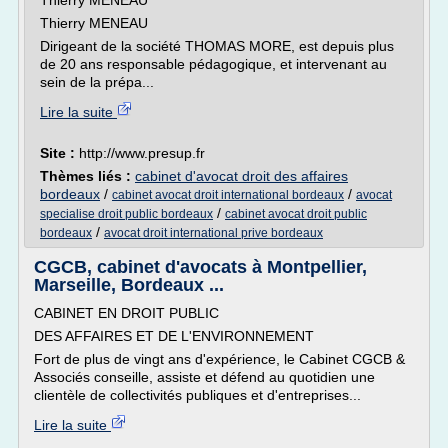
Thierry MENEAU
Thierry MENEAU
Dirigeant de la société THOMAS MORE, est depuis plus
de 20 ans responsable pédagogique, et intervenant au
sein de la prépa...
Lire la suite
Site :
http://www.presup.fr
Thèmes liés :
cabinet d'avocat droit des affaires
bordeaux
/
/
cabinet avocat droit international bordeaux
avocat
/
specialise droit public bordeaux
cabinet avocat droit public
/
bordeaux
avocat droit international prive bordeaux
CGCB, cabinet d'avocats à Montpellier,
Marseille, Bordeaux ...
CABINET EN DROIT PUBLIC
DES AFFAIRES ET DE L'ENVIRONNEMENT
Fort de plus de vingt ans d'expérience, le Cabinet CGCB &
Associés conseille, assiste et défend au quotidien une
clientèle de collectivités publiques et d'entreprises...
Lire la suite