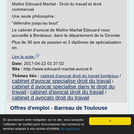
Maître Edouard Martial - Droit du travail et droit
commercial
Une seule philosophie :
"défendre jusqu'au bout"
Le cabinet d'avocat de Maître Martial Edouard vous
accueille à Bordeaux, dans le département de la Gironde.
Plus de 30 ans de passion et 2 diplômes de spécialisation
en...
Lire la suite
Date:
2017-04-22 01:37:02
Site :
http://www.edouard-martial-avocat.fr
Thèmes liés :
cabinet d'avocat droit du travail bordeaux
/
cabinet d'avocat specialise droit du travail
/
cabinet d avocat specialise dans le droit du
travail
cabinet d'avocat droit du travail
/
/
cabinet d avocats droit du travail
Offres d'emploi - Barreau de Toulouse
JUST-RH / SERVICE AVOCAT présent à Toulouse
En poursuivant votre navigation sur ce site, vous acceptez
X
Mise à disposition d'Assistantes Juridiques (Diplômées
l'utilisation de cookies pour vous proposer des contenus et
services adaptés à vos centres d'intérêts.
ENADEP) en Temps Partagé (de 7h à 21h hebdomadaires),
En savoir plus