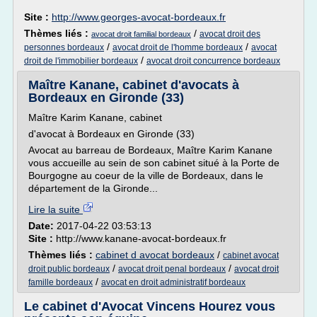
Site :
http://www.georges-avocat-bordeaux.fr
Thèmes liés :
/
avocat droit des
avocat droit familial bordeaux
/
/
personnes bordeaux
avocat droit de l'homme bordeaux
avocat
/
droit de l'immobilier bordeaux
avocat droit concurrence bordeaux
Maître Kanane, cabinet d'avocats à
Bordeaux en Gironde (33)
Maître Karim Kanane, cabinet
d'avocat à Bordeaux en Gironde (33)
Avocat au barreau de Bordeaux, Maître Karim Kanane
vous accueille au sein de son cabinet situé à la Porte de
Bourgogne au coeur de la ville de Bordeaux, dans le
département de la Gironde...
Lire la suite
Date:
2017-04-22 03:53:13
Site :
http://www.kanane-avocat-bordeaux.fr
Thèmes liés :
cabinet d avocat bordeaux
/
cabinet avocat
/
/
droit public bordeaux
avocat droit penal bordeaux
avocat droit
/
famille bordeaux
avocat en droit administratif bordeaux
Le cabinet d'Avocat Vincens Hourez vous