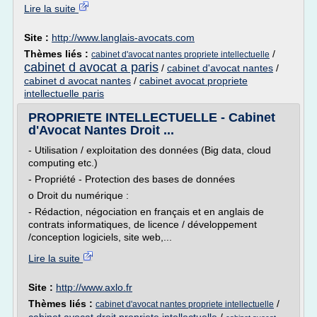
Lire la suite
Site :
http://www.langlais-avocats.com
Thèmes liés :
/
cabinet d'avocat nantes propriete intellectuelle
cabinet d avocat a paris
/
cabinet d'avocat nantes
/
cabinet d avocat nantes
/
cabinet avocat propriete
intellectuelle paris
PROPRIETE INTELLECTUELLE - Cabinet
d'Avocat Nantes Droit ...
- Utilisation / exploitation des données (Big data, cloud
computing etc.)
- Propriété - Protection des bases de données
o Droit du numérique :
- Rédaction, négociation en français et en anglais de
contrats informatiques, de licence / développement
/conception logiciels, site web,...
Lire la suite
Site :
http://www.axlo.fr
Thèmes liés :
/
cabinet d'avocat nantes propriete intellectuelle