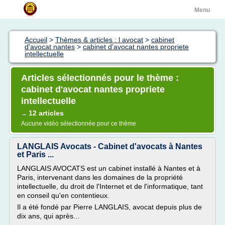
Menu
Accueil
>
Thèmes & articles : l avocat
>
cabinet
d'avocat nantes
>
cabinet d'avocat nantes propriete
intellectuelle
Articles sélectionnés pour le thème :
cabinet d'avocat nantes propriete
intellectuelle
12 articles
→
Aucune vidéo sélectionnée pour ce thème
LANGLAIS Avocats - Cabinet d'avocats à Nantes
et Paris ...
LANGLAIS AVOCATS est un cabinet installé à Nantes et à
Paris, intervenant dans les domaines de la propriété
intellectuelle, du droit de l'Internet et de l'informatique, tant
en conseil qu'en contentieux.
Il a été fondé par Pierre LANGLAIS, avocat depuis plus de
dix ans, qui après...