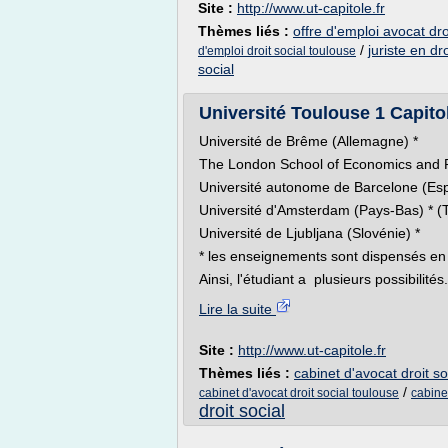
Site :
http://www.ut-capitole.fr
Thèmes liés :
offre d'emploi avocat droi
/
juriste en dr
d'emploi droit social toulouse
social
Université Toulouse 1 Capitol
Université de Brême (Allemagne) * U
The London School of Economics and P
Université autonome de Barcelone (Es
Université d'Amsterdam (Pays-Bas) * (
Université de Ljubljana (Slovénie) *
* les enseignements sont dispensés en
Ainsi, l'étudiant a plusieurs possibilités.
Lire la suite
Site :
http://www.ut-capitole.fr
Thèmes liés :
cabinet d'avocat droit so
/
cabinet d'avocat droit social toulouse
cabinet
droit social