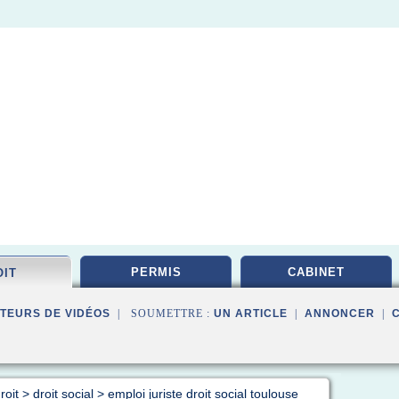
PERMIS
CABINET
OIT
TEURS DE VIDÉOS
| SOUMETTRE :
UN ARTICLE
|
ANNONCER
|
roit
>
droit social
>
emploi juriste droit social toulouse