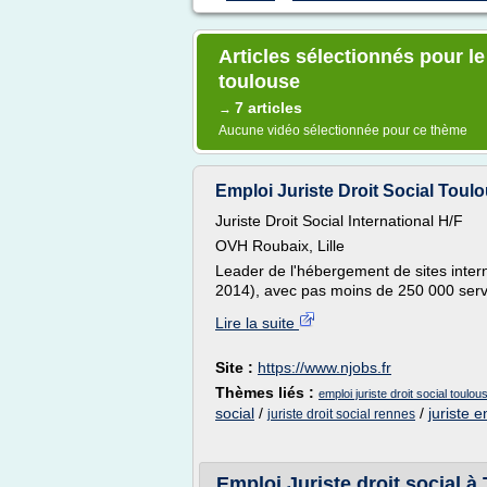
Articles sélectionnés pour le
toulouse
7 articles
→
Aucune vidéo sélectionnée pour ce thème
Emploi Juriste Droit Social Toulous
Juriste Droit Social International H/F
OVH Roubaix, Lille
Leader de l'hébergement de sites inter
2014), avec pas moins de 250 000 serv
Lire la suite
Site :
https://www.njobs.fr
Thèmes liés :
emploi juriste droit social toulou
social
/
/
juriste e
juriste droit social rennes
Emploi Juriste droit social à 