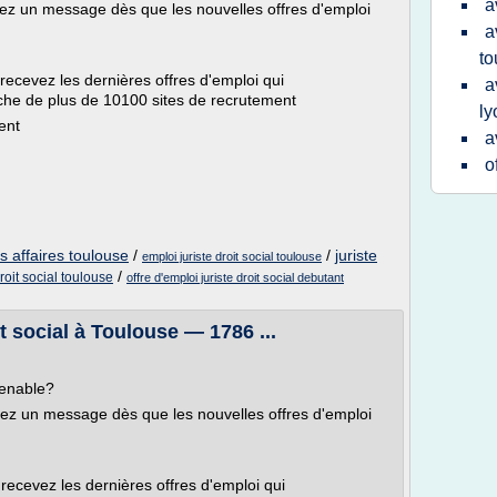
a
evez un message dès que les nouvelles offres d'emploi
a
to
 recevez les dernières offres d'emploi qui
a
che de plus de 10100 sites de recrutement
ly
ent
a
o
s affaires toulouse
/
/
juriste
emploi juriste droit social toulouse
/
droit social toulouse
offre d'emploi juriste droit social debutant
t social à Toulouse — 1786 ...
venable?
evez un message dès que les nouvelles offres d'emploi
 recevez les dernières offres d'emploi qui