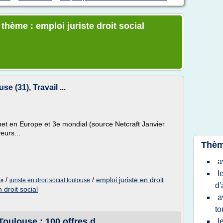
 thème : emploi juriste droit social
e (31), Travail ...
net en Europe et 3e mondial (source Netcraft Janvier
eurs...
Thèm
a
l
/
/
emploi juriste en droit
juriste en droit social toulouse
se
d'
n droit social
a
to
Toulouse : 100 offres d ...
l