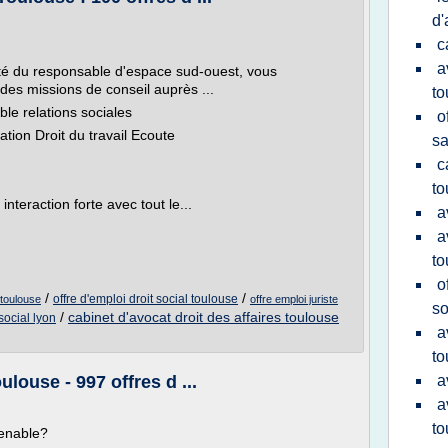
d'
c
a
orité du responsable d'espace sud-ouest, vous
z des missions de conseil auprès ...
to
le relations sociales
o
tion Droit du travail Ecoute
sa
c
to
teraction forte avec tout le...
a
a
to
o
/
/
offre d'emploi droit social toulouse
l toulouse
offre emploi juriste
so
/
cabinet d'avocat droit des affaires toulouse
 social lyon
a
to
ulouse - 997 offres d ...
a
a
to
venable?