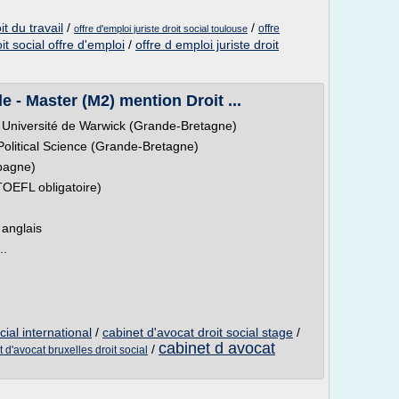
t du travail
/
/
offre
offre d'emploi juriste droit social toulouse
oit social offre d'emploi
/
offre d emploi juriste droit
e - Master (M2) mention Droit ...
niversité de Warwick (Grande-Bretagne)
olitical Science (Grande-Bretagne)
pagne)
TOEFL obligatoire)
 anglais
..
cial international
/
cabinet d'avocat droit social stage
/
cabinet d avocat
/
 d'avocat bruxelles droit social