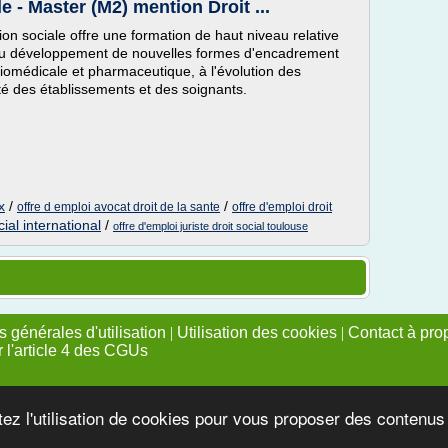
e - Master (M2) mention Droit ...
ion sociale offre une formation de haut niveau relative
 au développement de nouvelles formes d'encadrement
 biomédicale et pharmaceutique, à l'évolution des
té des établissements et des soignants.
x
/
/
offre d emploi avocat droit de la sante
offre d'emploi droit
ial international
/
offre d'emploi juriste droit social toulouse
 générales d'utilisation
|
Utilisation des cookies
|
Contact à pro
r l'article 4 des CGUs
tez l'utilisation de cookies pour vous proposer des contenu