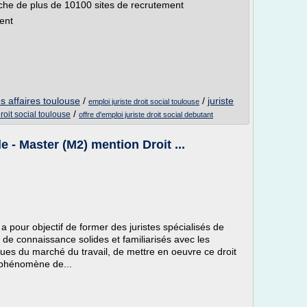
che de plus de 10100 sites de recrutement
ent
s affaires toulouse
/
/
juriste
emploi juriste droit social toulouse
/
droit social toulouse
offre d'emploi juriste droit social debutant
e - Master (M2) mention Droit ...
 a pour objectif de former des juristes spécialisés de
de connaissance solides et familiarisés avec les
ues du marché du travail, de mettre en oeuvre ce droit
 phénomène de...