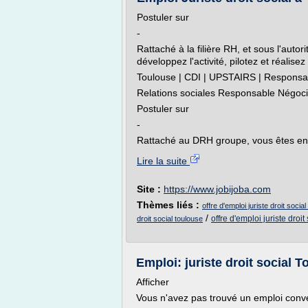
Postuler sur
-
Rattaché à la filière RH, et sous l'aut
développez l'activité, pilotez et réalise
Toulouse | CDI | UPSTAIRS | Responsab
Relations sociales Responsable Négocia
Postuler sur
-
Rattaché au DRH groupe, vous êtes en in
Lire la suite
Site :
https://www.jobijoba.com
Thèmes liés :
offre d'emploi juriste droit socia
/
offre d'emploi juriste droit
droit social toulouse
Emploi: juriste droit social To
Afficher
Vous n'avez pas trouvé un emploi con