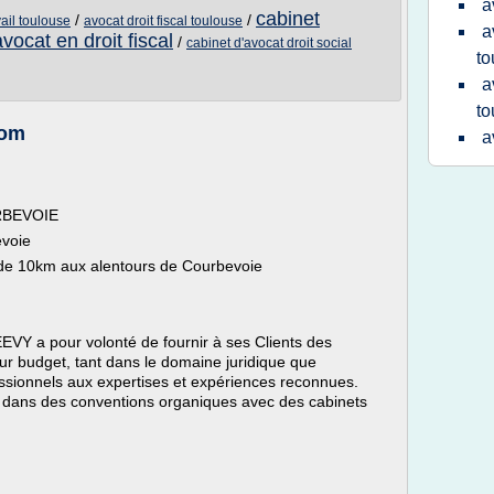
a
cabinet
/
/
vail toulouse
avocat droit fiscal toulouse
a
vocat en droit fiscal
/
cabinet d'avocat droit social
to
a
to
com
a
URBEVOIE
evoie
 de 10km aux alentours de Courbevoie
a pour volonté de fournir à ses Clients des
eur budget, tant dans le domaine juridique que
essionnels aux expertises et expériences reconnues.
é dans des conventions organiques avec des cabinets