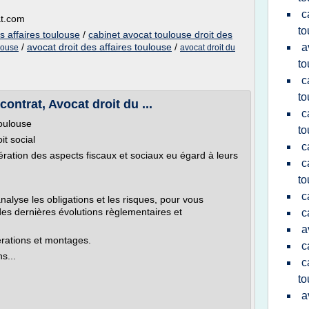
c
at.com
to
s affaires toulouse
/
cabinet avocat toulouse droit des
/
avocat droit des affaires toulouse
/
a
ulouse
avocat droit du
to
c
to
contrat, Avocat droit du ...
c
Toulouse
to
oit social
c
ération des aspects fiscaux et sociaux eu égard à leurs
c
to
c
nalyse les obligations et les risques, pour vous
es dernières évolutions règlementaires et
c
a
érations et montages.
c
s...
c
to
a