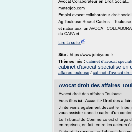
Avocat Collaborateur en Droit Social....
meteojob.com
Emploi avocat collaborateur droit social 
Ag Toulouse Recrut Cadres... Toulouse
et nationaux, un AVOCAT COLLABORATEU
du CAPA et...
Lire la suite
Site :
https://www.jobbydoo.fr
Thèmes liés :
cabinet d'avocat speciali
cabinet d'avocat specialise en d
affaires toulouse
/
cabinet d'avocat droi
Avocat droit des affaires Tou
Avocat droit des affaires Toulouse
Vous êtes ici : Accueil > Droit des affair
J'interviens également devant le Tribu
vous assister dans le cadre d'un content
Le Tribunal de Commerce est chargé de 
entreprises, en fait, entre les acteurs 
D'abord, le recours au Tribunal de com