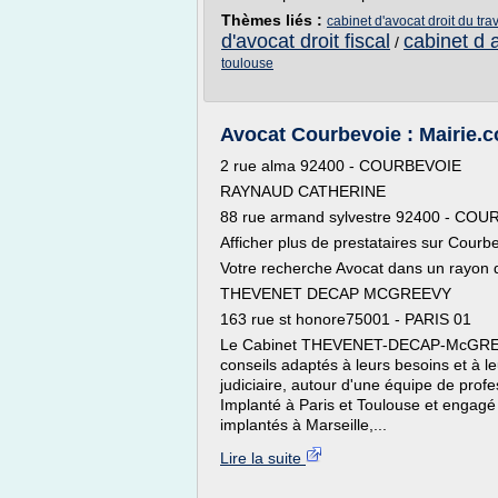
Thèmes liés :
cabinet d'avocat droit du tra
d'avocat droit fiscal
cabinet d a
/
toulouse
Avocat Courbevoie : Mairie.
2 rue alma 92400 - COURBEVOIE
RAYNAUD CATHERINE
88 rue armand sylvestre 92400 - CO
Afficher plus de prestataires sur Courb
Votre recherche Avocat dans un rayon
THEVENET DECAP MCGREEVY
163 rue st honore75001 - PARIS 01
Le Cabinet THEVENET-DECAP-McGREEVY 
conseils adaptés à leurs besoins et à l
judiciaire, autour d'une équipe de prof
Implanté à Paris et Toulouse et engag
implantés à Marseille,...
Lire la suite