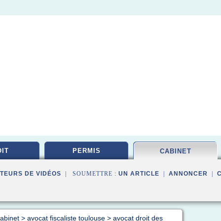
IT
PERMIS
CABINET
TEURS DE VIDÉOS
| SOUMETTRE :
UN ARTICLE
|
ANNONCER
|
cabinet
>
avocat fiscaliste toulouse
>
avocat droit des