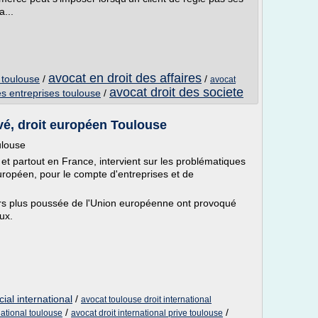
a...
avocat en droit des affaires
s toulouse
/
/
avocat
avocat droit des societe
es entreprises toulouse
/
ivé, droit européen Toulouse
ulouse
t partout en France, intervient sur les problématiques
 européen, pour le compte d'entreprises et de
ours plus poussée de l'Union européenne ont provoqué
ux.
cial international
/
avocat toulouse droit international
/
/
national toulouse
avocat droit international prive toulouse