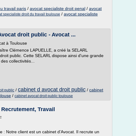
u travail paris
/
avocat specialiste droit penal
/
avocat
/
avocat specialiste
t specialiste droit du travail toulouse
ocat droit public - Avocat ...
at à Toulouse
Maître Clémence LAPUELLE, a créé la SELARL
it public. Cette SELARL dispose ainsi d'une grande
des collectivités...
cabinet d avocat droit public
/
/
cabinet
it public
ulouse
/
cabinet avocat droit public toulouse
 Recrutement, Travail
F
 : Notre client est un cabinet d'Avocat. Il recrute un