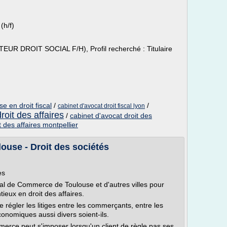
(h/f)
R DROIT SOCIAL F/H), Profil recherché : Titulaire
se en droit fiscal
/
/
cabinet d'avocat droit fiscal lyon
roit des affaires
/
cabinet d'avocat droit des
t des affaires montpellier
louse - Droit des sociétés
es
nal de Commerce de Toulouse et d'autres villes pour
ieux en droit des affaires.
régler les litiges entre les commerçants, entre les
économiques aussi divers soient-ils.
merce peut s'imposer lorsqu'un client de règle pas ses