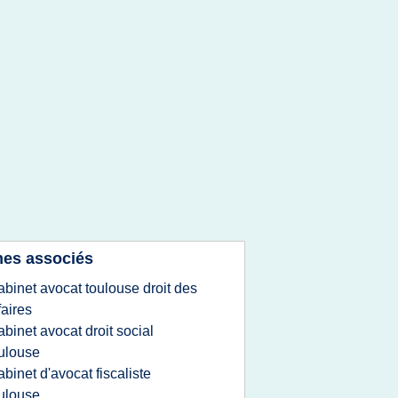
es associés
abinet avocat toulouse droit des
faires
abinet avocat droit social
ulouse
abinet d'avocat fiscaliste
ulouse