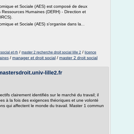
nomique et Sociale (AES) est composé de deux
s Ressources Humaines (DERH) - Direction et
(DRCS).
mique et Sociale (AES) s'organise dans la...
/
/
social et rh
master 2 recherche droit social lille 2
licence
/
manager et droit social
/
master 2 droit social
maines
astersdroit.univ-lille2.fr
tifs clairement identifiés sur le marché du travail; il
s à la fois des exigences théoriques et une volonté
ns qui affectent le monde du travail. Master 1 commun