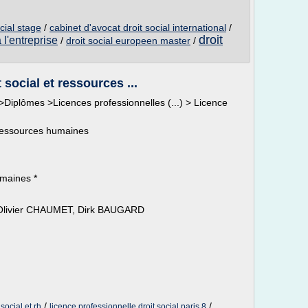
cial stage
/
cabinet d'avocat droit social international
/
droit
 l'entreprise
/
droit social europeen master
/
social et ressources ...
Diplômes >Licences professionnelles (...) > Licence
t ressources humaines
umaines *
e-Olivier CHAUMET, Dirk BAUGARD
/
/
social et rh
licence professionnelle droit social paris 8