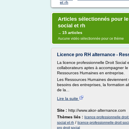
et rh
Articles sélectionnés pour le
social et rh
15 articles
→
Aucune vidéo sélectionnée pour ce thème
Licence pro RH alternance - R
La licence professionnelle Droit Socia
collaborateurs aptes à accompagner le 
Ressources Humaines en entreprise.
Les Ressources Humaines deviennent u
besoins des entreprises, la formation ab
de la...
Lire la suite
Site :
http://www.akor-alternance.com
Thèmes liés :
licence professionnelle droi
/
social et rh
licence professionnelle droit soci
pro droit social