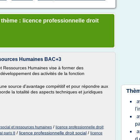
 thème : licence professionnelle droit
essources Humaines BAC+3
l et Ressources Humaines vise à former des
développement des activités de la fonction
ne source d'avantage compétitif et pour répondre aux
Thèm
orde la totalité des aspects techniques et juridiques
a
l'
a
pa
/
t social et ressources humaines
licence professionnelle droit
a
/
licence professionnelle droit social
/
al paris 8
licence
d 