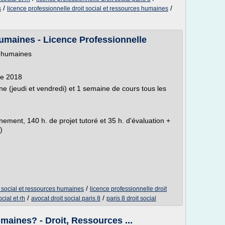
/
/
s
licence professionnelle droit social et ressources humaines
umaines - Licence Professionnelle
s humaines
re 2018
ine (jeudi et vendredi) et 1 semaine de cours tous les
nement, 140 h. de projet tutoré et 35 h. d'évaluation +
)
/
t social et ressources humaines
licence professionnelle droit
/
/
cial et rh
avocat droit social paris 8
paris 8 droit social
maines? - Droit, Ressources ...