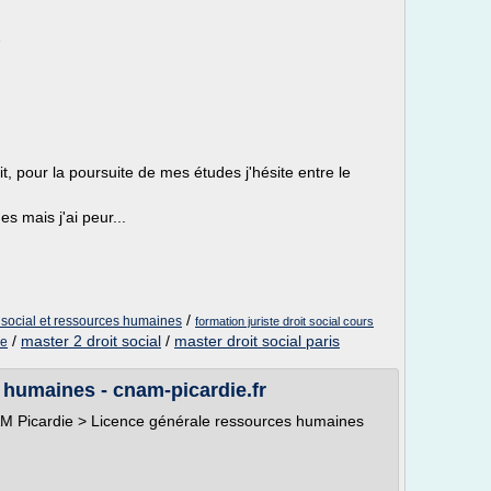
7
it, pour la poursuite de mes études j'hésite entre le
s mais j'ai peur...
/
t social et ressources humaines
formation juriste droit social cours
/
master 2 droit social
/
master droit social paris
ce
 humaines - cnam-picardie.fr
AM Picardie > Licence générale ressources humaines