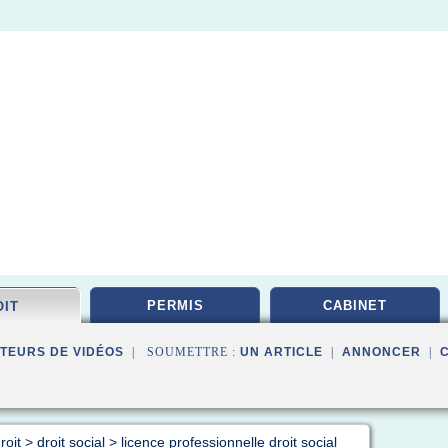
PERMIS
CABINET
OIT
TEURS DE VIDÉOS
| SOUMETTRE :
UN ARTICLE
|
ANNONCER
|
roit
>
droit social
>
licence professionnelle droit social