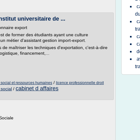
c
du
stitut universitaire de ...
c
onnaire export
tr
 est de former des étudiants ayant une culture
c
un métier d'assistant gestion import-export.
c
 de maîtriser les techniques d'exportation, c'est-à-dire
d
logistique, financement,...
a
tr
/
t social et ressources humaines
licence professionnelle droit
cabinet d affaires
 social
/
Sociale