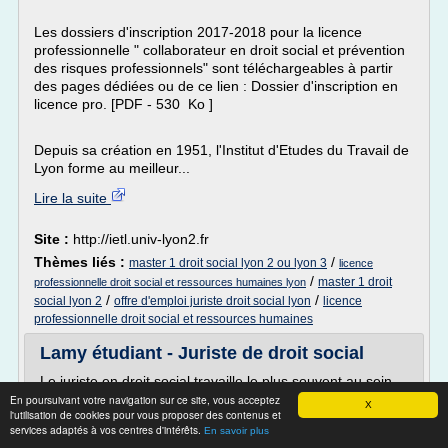
Les dossiers d'inscription 2017-2018 pour la licence
professionnelle " collaborateur en droit social et prévention
des risques professionnels" sont téléchargeables à partir
des pages dédiées ou de ce lien : Dossier d'inscription en
licence pro. [PDF - 530 Ko ]
Depuis sa création en 1951, l'Institut d'Etudes du Travail de
Lyon forme au meilleur...
Lire la suite
Site :
http://ietl.univ-lyon2.fr
Thèmes liés :
/
master 1 droit social lyon 2 ou lyon 3
licence
/
master 1 droit
professionnelle droit social et ressources humaines lyon
/
/
social lyon 2
offre d'emploi juriste droit social lyon
licence
professionnelle droit social et ressources humaines
Lamy étudiant - Juriste de droit social
Le juriste en droit social travaille le plus souvent au sein
d'une direction des ressources humaines, service central
En poursuivant votre navigation sur ce site, vous acceptez
X
l'utilisation de cookies pour vous proposer des contenus et
dans l'organisation d'une entreprise. Il doit allier de
services adaptés à vos centres d'intérêts.
En savoir plus
solides connaissances techniques à de réelles qualités