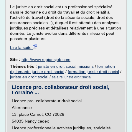
Le juriste en droit social est un professionnel spécialisé
dans le domaine du droit du travail et du droit relatif à
l'activité de travail (droit de la sécurité sociale, droit des
assurances sociales...), duquel il est attendu des analyses
juridiques précises et détaillées relativement à une situation
donnée. Le juriste évolue dans différents milieux et peut
posséder plusieurs...
Lire la suite
Site :
http://www.regionsjob.com
Thèmes liés :
juriste en droit social missions
/
formation
diplomante juriste droit social
/
formation juriste droit social
/
juriste en droit social
/
salaire juriste droit social
Licence pro. collaborateur droit social,
Lorraine ...
Licence pro. collaborateur droit social
Alternance
13, place Carnot, CO 70026
54035 Nancy cedex
Licence professionnelle activités juridiques, spécialité