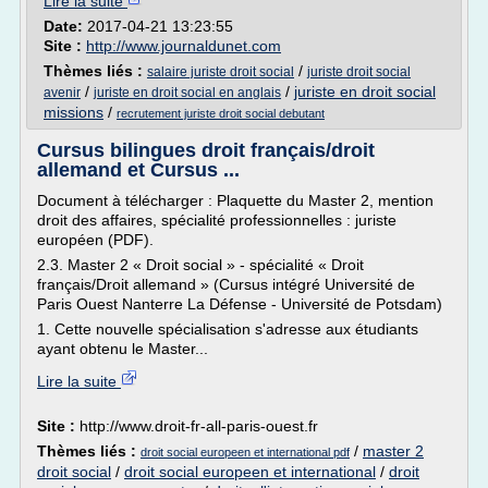
Lire la suite
Date:
2017-04-21 13:23:55
Site :
http://www.journaldunet.com
Thèmes liés :
/
salaire juriste droit social
juriste droit social
/
/
juriste en droit social
avenir
juriste en droit social en anglais
missions
/
recrutement juriste droit social debutant
Cursus bilingues droit français/droit
allemand et Cursus ...
Document à télécharger : Plaquette du Master 2, mention
droit des affaires, spécialité professionnelles : juriste
européen (PDF).
2.3. Master 2 « Droit social » - spécialité « Droit
français/Droit allemand » (Cursus intégré Université de
Paris Ouest Nanterre La Défense - Université de Potsdam)
1. Cette nouvelle spécialisation s'adresse aux étudiants
ayant obtenu le Master...
Lire la suite
Site :
http://www.droit-fr-all-paris-ouest.fr
Thèmes liés :
/
master 2
droit social europeen et international pdf
droit social
/
droit social europeen et international
/
droit