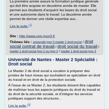
La première année assure la formation juridique générale
qui doit être acquise en deuxième année de master. Elle
permet aux étudiants d'acquérir les bases du droit social
et une autonomie dans le travail. La deuxième année
permet de donner une réelle expertise aux...
Lire la suite
Site :
http://www.univ-lyon3.fr
droit
Thèmes liés :
/
universite lyon 3 master 1 droit social
social contrat de travail
droit social du travail
/
/
/
master 1 droit social lyon 2 ou lyon 3
master 1 droit social lyon 3
Université de Nantes - Master 2 Spécialité :
Droit social
Le Master 2 de droit social a vocation à préparer des
juristes de haut niveau qui souhaitent se spécialiser en droit
du travail et en droit de la protection sociale.
À l'issue de ce Master 2, les étudiants doivent être capables
de maîtriser tous les aspects juridiques du droit du travail et
du droit de la sécurité sociale, et d'intégrer les services
juridiques support des structures...
Lire la suite