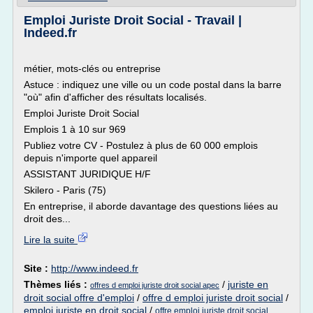
Emploi Juriste Droit Social - Travail |
Indeed.fr
métier, mots-clés ou entreprise
Astuce : indiquez une ville ou un code postal dans la barre
"où" afin d'afficher des résultats localisés.
Emploi Juriste Droit Social
Emplois 1 à 10 sur 969
Publiez votre CV - Postulez à plus de 60 000 emplois
depuis n'importe quel appareil
ASSISTANT JURIDIQUE H/F
Skilero - Paris (75)
En entreprise, il aborde davantage des questions liées au
droit des...
Lire la suite
Site :
http://www.indeed.fr
Thèmes liés :
/
juriste en
offres d emploi juriste droit social apec
droit social offre d'emploi
/
offre d emploi juriste droit social
/
emploi juriste en droit social
/
offre emploi juriste droit social