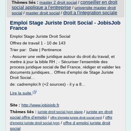
conseiller en droit
Thèmes liés :
master 2 droit social
/
social applique a l'entreprise
/
universite master droit
droit a l'integration sociale
social
/
master droit social
/
Emploi Stage Juriste Droit Social - JobisJob
France
Emploi Stage Juriste Droit Social
Offres de travail 1 - 10 de 143
Trier par: Date | Pertinence
- Assurer une veille juridique autour du droit du travail, et
mettre à jour la bible RH ; - Sécuriser l'ensemble des
process juridique social de Bel France, rédiger et valider les
documents juridiques... Offres d'emploi de Stage Juriste
Droit Social...
de: cadremploi.fr (+2 sources) - il y a 8...
Lire la suite
Site :
http://www.jobisjob.fr
Thèmes liés :
/
juriste en droit
juriste droit social lyon stage
social offre d'emploi
/
/
offre
offre d'emploi juriste droit social nord
/
offre d emploi juriste droit
d'emploi juriste droit social lyon
social