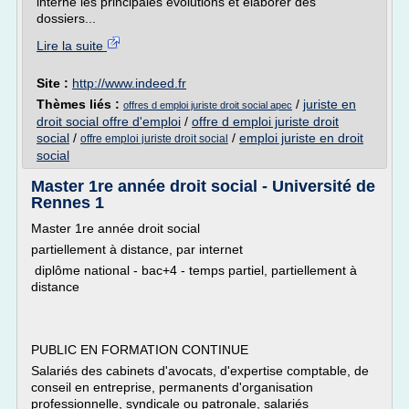
interne les principales évolutions et élaborer des
dossiers...
Lire la suite
Site :
http://www.indeed.fr
Thèmes liés :
/
juriste en
offres d emploi juriste droit social apec
droit social offre d'emploi
/
offre d emploi juriste droit
social
/
/
emploi juriste en droit
offre emploi juriste droit social
social
Master 1re année droit social - Université de
Rennes 1
Master 1re année droit social
partiellement à distance, par internet
diplôme national - bac+4 - temps partiel, partiellement à
distance
PUBLIC EN FORMATION CONTINUE
Salariés des cabinets d'avocats, d'expertise comptable, de
conseil en entreprise, permanents d'organisation
professionnelle, syndicale ou patronale, salariés