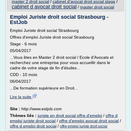
master 2 droit social
/
cabinet d'avocat droit social stage
/
cabinet d avocat droit social
/
master droit social
Emploi Juriste droit social Strasbourg -
EstJob
Emploi Juriste droit social Strasbourg
Offres d'emploi Juriste droit social Strasbourg
Stage - 6 mois
05/04/2017
...Vous êtes en Master 2 droit social / Ecole d'Avocats et
recherchez une entreprise pour vous accueillir dans le
cadre de votre stage de fin d'études...
CDD - 10 mois
06/04/2017
...De formation supérieure en Droit...
Lire la suite
Site :
http://www.estjob.com
Thèmes liés :
juriste en droit social offre d'emploi
/
offre d
emploi juriste droit social
/
offre d'emploi avocat droit social
/
offre d emploi droit social
/
offre emploi juriste droit social