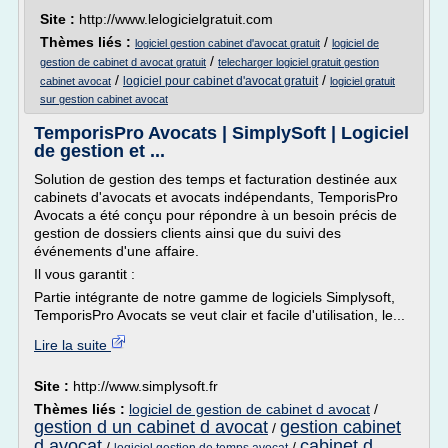
Site :
http://www.lelogicielgratuit.com
Thèmes liés :
/
logiciel gestion cabinet d'avocat gratuit
logiciel de
/
gestion de cabinet d avocat gratuit
telecharger logiciel gratuit gestion
/
/
logiciel pour cabinet d'avocat gratuit
cabinet avocat
logiciel gratuit
sur gestion cabinet avocat
TemporisPro Avocats | SimplySoft | Logiciel
de gestion et ...
Solution de gestion des temps et facturation destinée aux
cabinets d'avocats et avocats indépendants, TemporisPro
Avocats a été conçu pour répondre à un besoin précis de
gestion de dossiers clients ainsi que du suivi des
événements d'une affaire.
Il vous garantit :
Partie intégrante de notre gamme de logiciels Simplysoft,
TemporisPro Avocats se veut clair et facile d'utilisation, le...
Lire la suite
Site :
http://www.simplysoft.fr
Thèmes liés :
logiciel de gestion de cabinet d avocat
/
gestion d un cabinet d avocat
gestion cabinet
/
d avocat
cabinet d
/
/