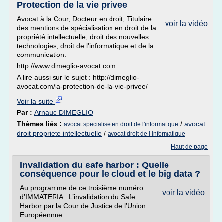
Protection de la vie privee
Avocat à la Cour, Docteur en droit, Titulaire
voir la vidéo
des mentions de spécialisation en droit de la
propriété intellectuelle, droit des nouvelles
technologies, droit de l'informatique et de la
communication.
http://www.dimeglio-avocat.com
A lire aussi sur le sujet : http://dimeglio-
avocat.com/la-protection-de-la-vie-privee/
Voir la suite
Par :
Arnaud DIMEGLIO
Thèmes liés :
/
avocat
avocat specialise en droit de l'informatique
droit propriete intellectuelle
/
avocat droit de l informatique
Haut de page
Invalidation du safe harbor : Quelle
conséquence pour le cloud et le big data ?
Au programme de ce troisième numéro
voir la vidéo
d’IMMATERIA : L’invalidation du Safe
Harbor par la Cour de Justice de l’Union
Européennne