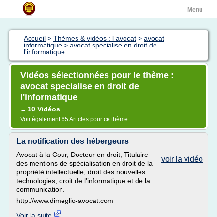
Menu
Accueil
>
Thèmes & vidéos : l avocat
>
avocat
informatique
>
avocat specialise en droit de
l'informatique
Vidéos sélectionnées pour le thème :
avocat specialise en droit de
l'informatique
10 Vidéos
→
Voir également
65 Articles
pour ce thème
La notification des hébergeurs
Avocat à la Cour, Docteur en droit, Titulaire
voir la vidéo
des mentions de spécialisation en droit de la
propriété intellectuelle, droit des nouvelles
technologies, droit de l'informatique et de la
communication.
http://www.dimeglio-avocat.com
Voir la suite