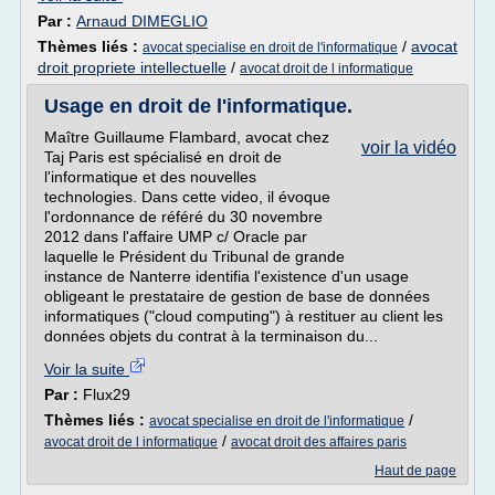
Par :
Arnaud DIMEGLIO
Thèmes liés :
/
avocat
avocat specialise en droit de l'informatique
droit propriete intellectuelle
/
avocat droit de l informatique
Usage en droit de l'informatique.
Maître Guillaume Flambard, avocat chez
voir la vidéo
Taj Paris est spécialisé en droit de
l'informatique et des nouvelles
technologies. Dans cette video, il évoque
l'ordonnance de référé du 30 novembre
2012 dans l'affaire UMP c/ Oracle par
laquelle le Président du Tribunal de grande
instance de Nanterre identifia l'existence d'un usage
obligeant le prestataire de gestion de base de données
informatiques ("cloud computing") à restituer au client les
données objets du contrat à la terminaison du...
Voir la suite
Par :
Flux29
Thèmes liés :
/
avocat specialise en droit de l'informatique
/
avocat droit de l informatique
avocat droit des affaires paris
Haut de page