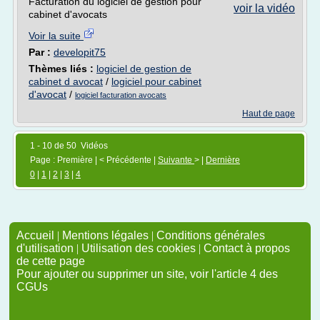
Facturation du logiciel de gestion pour
voir la vidéo
cabinet d'avocats
Voir la suite
Par :
developit75
Thèmes liés :
logiciel de gestion de
cabinet d avocat
/
logiciel pour cabinet
d'avocat
/
logiciel facturation avocats
Haut de page
1 - 10 de 50 Vidéos
Page : Première | < Précédente |
Suivante
> |
Dernière
0
|
1
|
2
|
3
|
4
Accueil
|
Mentions légales
|
Conditions générales
d'utilisation
|
Utilisation des cookies
|
Contact à propos
de cette page
Pour ajouter ou supprimer un site, voir l'article 4 des
CGUs