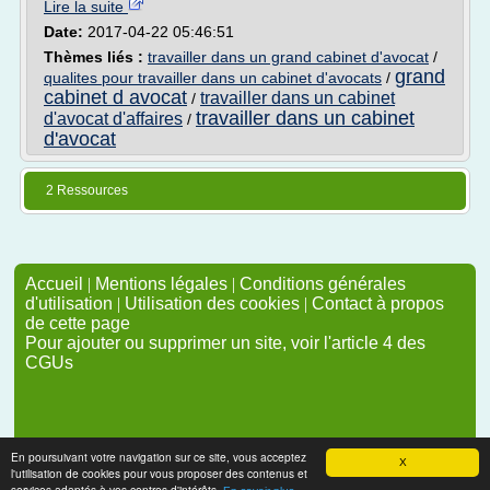
Lire la suite
Date:
2017-04-22 05:46:51
Thèmes liés :
travailler dans un grand cabinet d'avocat
/
grand
qualites pour travailler dans un cabinet d'avocats
/
cabinet d avocat
travailler dans un cabinet
/
travailler dans un cabinet
d'avocat d'affaires
/
d'avocat
2 Ressources
Accueil
|
Mentions légales
|
Conditions générales
d'utilisation
|
Utilisation des cookies
|
Contact à propos
de cette page
Pour ajouter ou supprimer un site, voir l'article 4 des
CGUs
En poursuivant votre navigation sur ce site, vous acceptez
X
l'utilisation de cookies pour vous proposer des contenus et
services adaptés à vos centres d'intérêts.