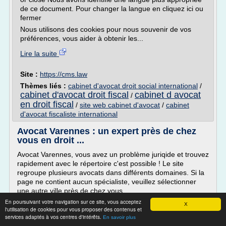
de ce document. Pour changer la langue en cliquez ici ou
fermer
Nous utilisons des cookies pour nous souvenir de vos
préférences, vous aider à obtenir les...
Lire la suite
Site :
https://cms.law
Thèmes liés :
cabinet d'avocat droit social international
/
cabinet d'avocat droit fiscal
cabinet d avocat
/
en droit fiscal
/
site web cabinet d'avocat
/
cabinet
d'avocat fiscaliste international
Avocat Varennes : un expert près de chez
vous en droit ...
Avocat Varennes, vous avez un problème juriqide et trouvez
rapidement avec le répertoire c'est possible ! Le site
regroupe plusieurs avocats dans différents domaines. Si la
page ne contient aucun spécialiste, veuillez sélectionner
une autre ville près de chez vous.
En poursuivant votre navigation sur ce site, vous acceptez
X
l'utilisation de cookies pour vous proposer des contenus et
services adaptés à vos centres d'intérêts.
En savoir plus
Travailler à l'étranger