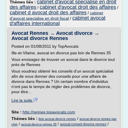
cabinet d'avocat specialise en droit
Thèmes liés :
des affaires
cabinet d'avocat droit des affaires
/
/
cabinet d avocat droit des affaires
/
cabinet
cabinet avocat
d'avocat specialise en droit fiscal
/
d'affaires international
Avocat Rennes → Avocat divorce →
Avocat divorce Rennes
Posted on 01/08/2011 by TopAvocats
Ille-et-Vilaine, avocat en divorce pas loin de Rennes 35
Vous envisagez de trouver un avocat dans le divorce tout
près de Rennes
Vous voudriez obtenir les conseils d'un avocat spécialisé
afin de vous donner des conseils pour une affaire de
divorce dans Rennes ? Un certain nombre d'individus
n'ont pas le temps de régler des problèmes de divorce,
pour être...
Lire la suite
Site :
http://rennes.topavocats.com
Thèmes liés :
/
liste avocat divorce rennes
avocat divorce rennes pas
/
/
/
avocat conseil divorce rennes
cher
avocat divorce rennes 35