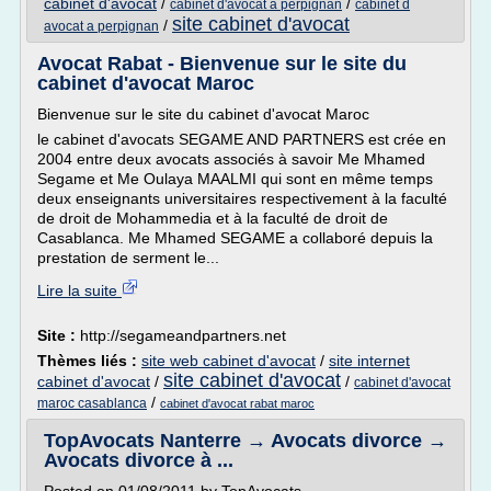
cabinet d'avocat
/
/
cabinet d'avocat a perpignan
cabinet d
site cabinet d'avocat
/
avocat a perpignan
Avocat Rabat - Bienvenue sur le site du
cabinet d'avocat Maroc
Bienvenue sur le site du cabinet d'avocat Maroc
le cabinet d'avocats SEGAME AND PARTNERS est crée en
2004 entre deux avocats associés à savoir Me Mhamed
Segame et Me Oulaya MAALMI qui sont en même temps
deux enseignants universitaires respectivement à la faculté
de droit de Mohammedia et à la faculté de droit de
Casablanca. Me Mhamed SEGAME a collaboré depuis la
prestation de serment le...
Lire la suite
Site :
http://segameandpartners.net
Thèmes liés :
site web cabinet d'avocat
/
site internet
site cabinet d'avocat
cabinet d'avocat
/
/
cabinet d'avocat
/
maroc casablanca
cabinet d'avocat rabat maroc
TopAvocats Nanterre → Avocats divorce →
Avocats divorce à ...