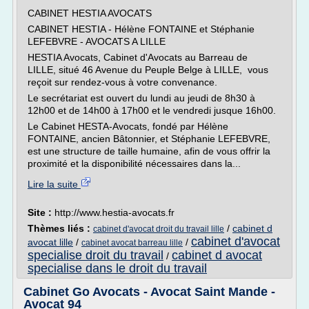
CABINET HESTIA AVOCATS
CABINET HESTIA - Hélène FONTAINE et Stéphanie
LEFEBVRE - AVOCATS A LILLE
HESTIA Avocats, Cabinet d'Avocats au Barreau de
LILLE, situé 46 Avenue du Peuple Belge à LILLE, vous
reçoit sur rendez-vous à votre convenance.
Le secrétariat est ouvert du lundi au jeudi de 8h30 à
12h00 et de 14h00 à 17h00 et le vendredi jusque 16h00.
Le Cabinet HESTA-Avocats, fondé par Hélène
FONTAINE, ancien Bâtonnier, et Stéphanie LEFEBVRE,
est une structure de taille humaine, afin de vous offrir la
proximité et la disponibilité nécessaires dans la...
Lire la suite
Site :
http://www.hestia-avocats.fr
Thèmes liés :
/
cabinet d
cabinet d'avocat droit du travail lille
cabinet d'avocat
avocat lille
/
/
cabinet avocat barreau lille
specialise droit du travail
cabinet d avocat
/
specialise dans le droit du travail
Cabinet Go Avocats - Avocat Saint Mande -
Avocat 94