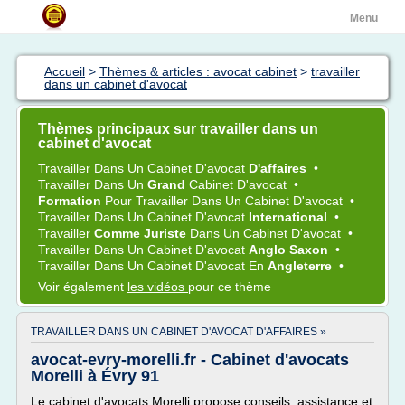
Menu
Accueil
>
Thèmes & articles : avocat cabinet
>
travailler
dans un cabinet d'avocat
Thèmes principaux sur travailler dans un
cabinet d'avocat
Travailler
Dans Un
Cabinet D'avocat
D'affaires
•
Travailler
Dans Un
Grand
Cabinet D'avocat
•
Formation
Pour
Travailler
Dans Un
Cabinet D'avocat
•
Travailler
Dans Un
Cabinet D'avocat
International
•
Travailler
Comme Juriste
Dans Un
Cabinet D'avocat
•
Travailler
Dans Un
Cabinet D'avocat
Anglo Saxon
•
Travailler
Dans Un
Cabinet D'avocat
En
Angleterre
•
Voir également
les vidéos
pour ce thème
TRAVAILLER DANS UN CABINET D'AVOCAT D'AFFAIRES »
avocat-evry-morelli.fr - Cabinet d'avocats
Morelli à Évry 91
Le cabinet d'avocats Morelli propose conseils, assistance et