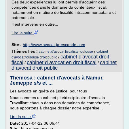
Ces deux expériences lui ont permis d'acquérir des
compétences dans le domaine du contentieux fiscal,
notamment en matière de fiscalité intracommunautaire et
patrimoniale.
Il est intervenu en outre...
Lire la suite
Site :
http://www.avocat-ja-escande.com
Thèmes liés :
/
cabinet d'avocat fiscaliste toulouse
cabinet
cabinet d'avocat droit
/
d'avocat toulouse droit public
fiscal
cabinet d avocat en droit fiscal
cabinet
/
/
d avocat droit public
Themosa : cabinet d'avocats à Namur,
Jemeppe s/s et ...
Les avocats en quête de justice, pour tous
Nous sommes un cabinet pluridisciplinaire d'avocats.
Travaillant chacun dans nos domaines de compétence,
nous apportons à chaque dossier notre expertise...
Lire la suite
Date:
2017-04-22 06:06:44
Site :
http://themosa.be