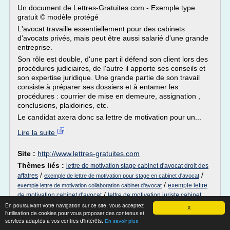
Un document de Lettres-Gratuites.com - Exemple type
gratuit © modèle protégé
L'avocat travaille essentiellement pour des cabinets
d'avocats privés, mais peut être aussi salarié d'une grande
entreprise.
Son rôle est double, d'une part il défend son client lors des
procédures judiciaires, de l'autre il apporte ses conseils et
son expertise juridique. Une grande partie de son travail
consiste à préparer ses dossiers et à entamer les
procédures : courrier de mise en demeure, assignation ,
conclusions, plaidoiries, etc.
Le candidat axera donc sa lettre de motivation pour un...
Lire la suite
Site :
http://www.lettres-gratuites.com
Thèmes liés :
lettre de motivation stage cabinet d'avocat droit des
/
/
affaires
exemple de lettre de motivation pour stage en cabinet d'avocat
/
exemple lettre
exemple lettre de motivation collaboration cabinet d'avocat
/
de motivation cabinet d'avocat
lettre de motivation juriste cabinet
d'avocat
En poursuivant votre navigation sur ce site, vous acceptez
X
l'utilisation de cookies pour vous proposer des contenus et
services adaptés à vos centres d'intérêts.
Equipe d'Arobase Avocats, cabinet
En savoir plus