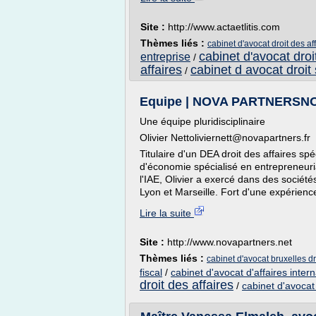
Site :
http://www.actaetlitis.com
Thèmes liés :
cabinet d'avocat droit des af
cabinet d'avocat droi
entreprise
/
affaires
cabinet d avocat droit 
/
Equipe | NOVA PARTNERS
Une équipe pluridisciplinaire
Olivier Nettoliviernett@novapartners.fr
Titulaire d'un DEA droit des affaires sp
d'économie spécialisé en entrepreneuria
l'IAE, Olivier a exercé dans des société
Lyon et Marseille. Fort d'une expérience
Lire la suite
Site :
http://www.novapartners.net
Thèmes liés :
cabinet d'avocat bruxelles dr
fiscal
/
cabinet d'avocat d'affaires intern
droit des affaires
/
cabinet d'avocat 