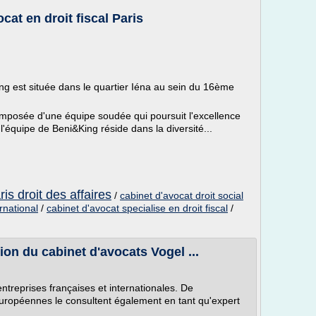
ocat en droit fiscal Paris
ing est située dans le quartier Iéna au sein du 16ème
mposée d'une équipe soudée qui poursuit l'excellence
l'équipe de Beni&King réside dans la diversité...
is droit des affaires
/
cabinet d'avocat droit social
ernational
/
cabinet d'avocat specialise en droit fiscal
/
on du cabinet d'avocats Vogel ...
entreprises françaises et internationales. De
européennes le consultent également en tant qu'expert