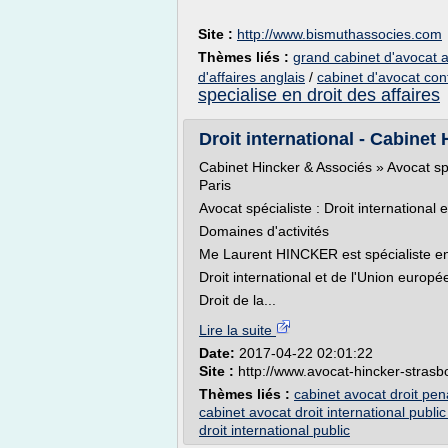
Site :
http://www.bismuthassocies.com
Thèmes liés :
grand cabinet d'avocat a
d'affaires anglais
/
cabinet d'avocat cont
specialise en droit des affaires
Droit international - Cabinet
Cabinet Hincker & Associés » Avocat spé
Paris
Avocat spécialiste : Droit international
Domaines d'activités
Me Laurent HINCKER est spécialiste en 
Droit international et de l'Union europ
Droit de la...
Lire la suite
Date:
2017-04-22 02:01:22
Site :
http://www.avocat-hincker-stras
Thèmes liés :
cabinet avocat droit pena
cabinet avocat droit international public
droit international public