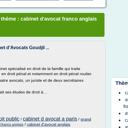
 thème : cabinet d'avocat franco anglais
et d'Avocats Goudjil ...
et spécialisé en droit de la famille qui traite
n droit pénal et notamment en droit pénal routier.
tre avocats, un juriste et de deux secrétaires
Thèm
it ses études de droit à...
c
a
fr
a
it public
cabinet d avocat a paris
/
/
grand
c
/
cabinet d'avocat anglais
t franco anglais
a