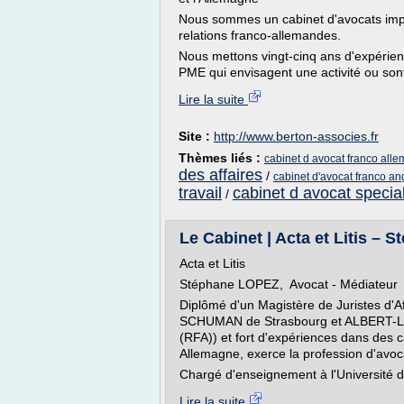
Nous sommes un cabinet d'avocats impl
relations franco-allemandes.
Nous mettons vingt-cinq ans d'expérien
PME qui envisagent une activité ou sont 
Lire la suite
Site :
http://www.berton-associes.fr
Thèmes liés :
cabinet d avocat franco all
des affaires
/
cabinet d'avocat franco an
travail
cabinet d avocat special
/
Le Cabinet | Acta et Litis –
Acta et Litis
Stéphane LOPEZ, Avocat - Médiateur
Diplômé d'un Magistère de Juristes d'A
SCHUMAN de Strasbourg et ALBERT-L
(RFA)) et fort d'expériences dans des c
Allemagne, exerce la profession d'avoc
Chargé d'enseignement à l'Université d
Lire la suite