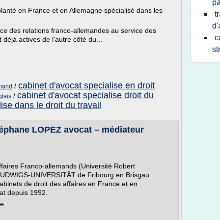
pa
anté en France et en Allemagne spécialisé dans les
t
d'
ce des relations franco-allemandes au service des
c
déjà actives de l'autre côté du...
st
cabinet d'avocat specialise en droit
/
emand
cabinet d'avocat specialise droit du
/
glais
ise dans le droit du travail
 Stéphane LOPEZ avocat – médiateur
ffaires Franco-allemands (Université Robert
UDWIGS-UNIVERSITÄT de Fribourg en Brisgau
abinets de droit des affaires en France et en
at depuis 1992.
e...