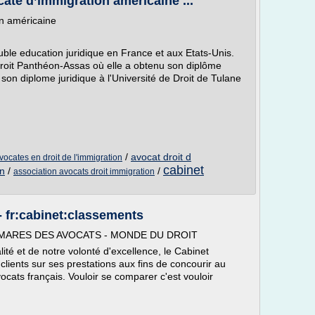
ate d’immigration américaine ...
on américaine
le education juridique en France et aux Etats-Unis.
 Droit Panthéon-Assas où elle a obtenu son diplôme
on diplome juridique à l'Université de Droit de Tulane
/
avocat droit d
vocates en droit de l'immigration
cabinet
in
/
/
association avocats droit immigration
 fr:cabinet:classements
: PALMARES DES AVOCATS - MONDE DU DROIT
lité et de notre volonté d'excellence, le Cabinet
 clients sur ses prestations aux fins de concourir au
cats français. Vouloir se comparer c'est vouloir