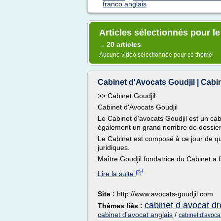
franco anglais
Articles sélectionnés pour le
20 articles
→
Aucune vidéo sélectionnée pour ce thème
Cabinet d'Avocats Goudjil | Cabin
>> Cabinet Goudjil
Cabinet d'Avocats Goudjil
Le Cabinet d'avocats Goudjil est un cabin
également un grand nombre de dossier e
Le Cabinet est composé à ce jour de qua
juridiques.
Maître Goudjil fondatrice du Cabinet a fa
Lire la suite
Site :
http://www.avocats-goudjil.com
cabinet d avocat dro
Thèmes liés :
cabinet d'avocat anglais
/
cabinet d'avoca