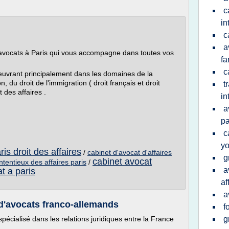
c
in
c
a
vocats à Paris qui vous accompagne dans toutes vos
fa
c
vrant principalement dans les domaines de la
on, du droit de l'immigration ( droit français et droit
t
t des affaires .
in
a
pa
c
yo
is droit des affaires
/
cabinet d'avocat d'affaires
g
cabinet avocat
ntentieux des affaires paris
/
a
t a paris
af
a
d'avocats franco-allemands
f
pécialisé dans les relations juridiques entre la France
g