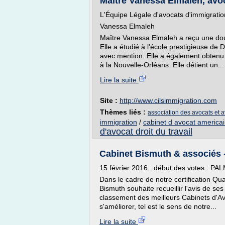
Maître Vanessa Elmaleh, avoc
L'Équipe Légale d'avocats d'immigrati
Vanessa Elmaleh
Maître Vanessa Elmaleh a reçu une doub
Elle a étudié à l'école prestigieuse de
avec mention. Elle a également obtenu s
à la Nouvelle-Orléans. Elle détient un...
Lire la suite
Site :
http://www.cilsimmigration.com
Thèmes liés :
association des avocats et a
immigration
/
cabinet d avocat america
d'avocat droit du travail
Cabinet Bismuth & associés -
15 février 2016 : début des votes 
Dans le cadre de notre certification Qua
Bismuth souhaite recueillir l'avis de ses
classement des meilleurs Cabinets d'Avo
s'améliorer, tel est le sens de notre...
Lire la suite