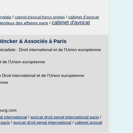
nglais
/
/
cabinet d'avocat
cabinet d'avocat franco anglais
cabinet d'avocat
entieux des affaires paris
/
 Hincker & Associés à Paris
cialiste : Droit international et de l'Union européenne
 et de l'Union européenne
Droit international et de l'Union européenne
éenne
bourg.com
l international
/
avocat droit penal international paris
/
 paris
/
avocat droit penal international
/
cabinet avocat