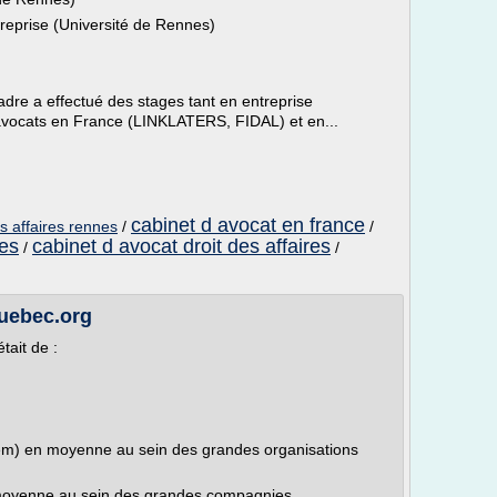
reprise (Université de Rennes)
dre a effectué des stages tant en entreprise
ocats en France (LINKLATERS, FIDAL) et en...
cabinet d avocat en france
es affaires rennes
/
/
res
cabinet d avocat droit des affaires
/
/
quebec.org
tait de :
m) en moyenne au sein des grandes organisations
oyenne au sein des grandes compagnies