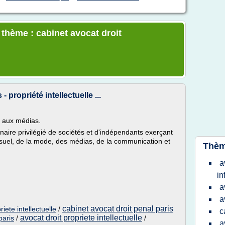
 thème : cabinet avocat droit
propriété intellectuelle ...
t aux médias.
aire privilégié de sociétés et d'indépendants exerçant
ovisuel, de la mode, des médias, de la communication et
Thèm
a
in
a
a
cabinet avocat droit penal paris
iete intellectuelle
/
c
avocat droit propriete intellectuelle
paris
/
/
a