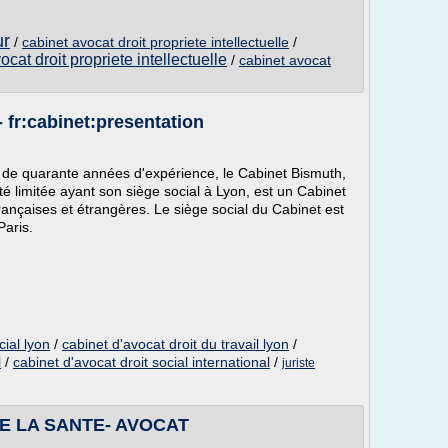
ur
/
cabinet avocat droit propriete intellectuelle
/
ocat droit propriete intellectuelle
/
cabinet avocat
 fr:cabinet:presentation
 de quarante années d'expérience, le Cabinet Bismuth,
ité limitée ayant son siège social à Lyon, est un Cabinet
françaises et étrangères. Le siège social du Cabinet est
Paris.
cial lyon
/
cabinet d'avocat droit du travail lyon
/
l
/
cabinet d'avocat droit social international
/
juriste
DE LA SANTE- AVOCAT