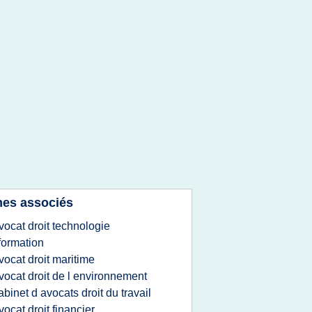
es associés
vocat droit technologie
formation
vocat droit maritime
vocat droit de l environnement
abinet d avocats droit du travail
vocat droit financier