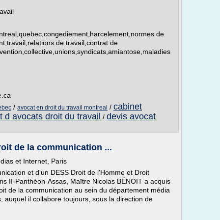
avail
al,montreal,quebec,congediement,harcelement,normes de
t,travail,relations de travail,contrat de
onvention,collective,unions,syndicats,amiantose,maladies
e.ca
cabinet
/
/
uebec
avocat en droit du travail montreal
t d avocats droit du travail
devis avocat
/
oit de la communication ...
dias et Internet, Paris
unication et d'un DESS Droit de l'Homme et Droit
Paris II-Panthéon-Assas, Maître Nicolas BÉNOIT a acquis
roit de la communication au sein du département média
auquel il collabore toujours, sous la direction de