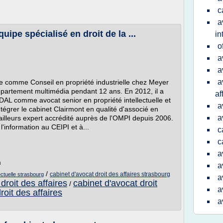
c
a
pe spécialisé en droit de la ...
in
o
a
a
a
 comme Conseil en propriété industrielle chez Meyer
 département multimédia pendant 12 ans. En 2012, il a
af
FIDAL comme avocat senior en propriété intellectuelle et
a
ntégrer le cabinet Clairmont en qualité d'associé en
a
illeurs expert accrédité auprès de l'OMPI depuis 2006.
l'information au CEIPI et à...
c
c
a
m
a
/
cabinet d'avocat droit des affaires strasbourg
ectuelle strasbourg
a
droit des affaires
cabinet d'avocat droit
/
a
roit des affaires
a