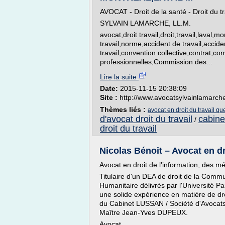
AVOCAT - Droit de la santé - Droit du tr
SYLVAIN LAMARCHE, LL.M.
avocat,droit travail,droit,travail,lav
travail,norme,accident de travail,acciden
travail,convention collective,contrat,c
professionnelles,Commission des...
Lire la suite
Date:
2015-11-15 20:38:09
Site :
http://www.avocatsylvainlamarch
Thèmes liés :
avocat en droit du travail q
d'avocat droit du travail
cabine
/
droit du travail
Nicolas Bénoit – Avocat en dr
Avocat en droit de l'information, des mé
Titulaire d'un DEA de droit de la Comm
Humanitaire délivrés par l'Université 
une solide expérience en matière de d
du Cabinet LUSSAN / Société d'Avocats, 
Maître Jean-Yves DUPEUX.
Avocat...