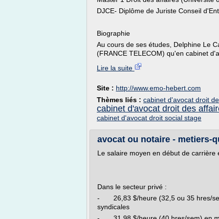
DJCE- Diplôme de Juriste Conseil d'Ent
Biographie
Au cours de ses études, Delphine Le Ca
(FRANCE TELECOM) qu'en cabinet d'av
Lire la suite
Site :
http://www.emo-hebert.com
Thèmes liés :
cabinet d'avocat droit d
cabinet d'avocat droit des affai
cabinet d'avocat droit social stage
avocat ou notaire - metiers-
Le salaire moyen en début de carrière é
Dans le secteur privé :
- 26,83 $/heure (32,5 ou 35 hres/se
syndicales
- 31,98 $/heure (40 hres/sem) en m