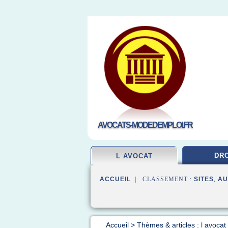
AVOCATS-MODEDEMPLOI.FR
DRO
L AVOCAT
ACCUEIL
| CLASSEMENT :
SITES
,
AU
Accueil
>
Thèmes & articles : l avocat