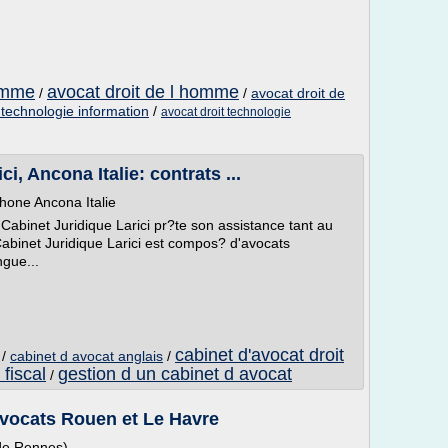
homme
avocat droit de l homme
/
/
avocat droit de
 technologie information
/
avocat droit technologie
i, Ancona Italie: contrats ...
phone Ancona Italie
abinet Juridique Larici pr?te son assistance tant au
 Cabinet Juridique Larici est compos? d'avocats
gue...
cabinet d'avocat droit
/
cabinet d avocat anglais
/
 fiscal
gestion d un cabinet d avocat
/
Avocats Rouen et Le Havre
 de Rennes)