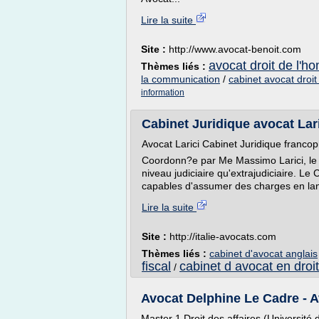
Lire la suite
Site :
http://www.avocat-benoit.com
avocat droit de l'
Thèmes liés :
la communication
/
cabinet avocat droit
information
Cabinet Juridique avocat Laric
Avocat Larici Cabinet Juridique franco
Coordonn?e par Me Massimo Larici, le C
niveau judiciaire qu'extrajudiciaire. Le
capables d'assumer des charges en lan
Lire la suite
Site :
http://italie-avocats.com
Thèmes liés :
cabinet d'avocat anglais
fiscal
cabinet d avocat en droit
/
Avocat Delphine Le Cadre - 
Master 1 Droit des affaires (Université