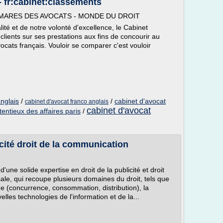
 fr:cabinet:classements
: PALMARES DES AVOCATS - MONDE DU DROIT
lité et de notre volonté d'excellence, le Cabinet
 clients sur ses prestations aux fins de concourir au
cats français. Vouloir se comparer c'est vouloir
nglais
/
/
cabinet d'avocat
cabinet d'avocat franco anglais
cabinet d'avocat
entieux des affaires paris
/
icité droit de la communication
'une solide expertise en droit de la publicité et droit
ale, qui recoupe plusieurs domaines du droit, tels que
que (concurrence, consommation, distribution), la
velles technologies de l'information et de la...