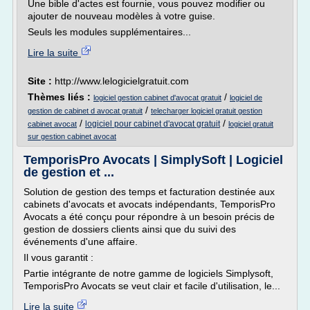
Une bible d'actes est fournie, vous pouvez modifier ou
ajouter de nouveau modèles à votre guise.
Seuls les modules supplémentaires...
Lire la suite
Site :
http://www.lelogicielgratuit.com
Thèmes liés :
/
logiciel gestion cabinet d'avocat gratuit
logiciel de
/
gestion de cabinet d avocat gratuit
telecharger logiciel gratuit gestion
/
/
logiciel pour cabinet d'avocat gratuit
cabinet avocat
logiciel gratuit
sur gestion cabinet avocat
TemporisPro Avocats | SimplySoft | Logiciel
de gestion et ...
Solution de gestion des temps et facturation destinée aux
cabinets d'avocats et avocats indépendants, TemporisPro
Avocats a été conçu pour répondre à un besoin précis de
gestion de dossiers clients ainsi que du suivi des
événements d'une affaire.
Il vous garantit :
Partie intégrante de notre gamme de logiciels Simplysoft,
TemporisPro Avocats se veut clair et facile d'utilisation, le...
Lire la suite