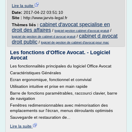
Lire la suite
Date:
2017-04-22 03:51:10
Site :
http://www.jarvis-legal.fr
cabinet d'avocat specialise en
Thèmes liés :
droit des affaires
/
/
logiciel gestion cabinet d'avocat gratuit
cabinet d avocat
/
logiciel de gestion de cabinet d avocat gratuit
droit public
/
logiciel de gestion de cabinet d'avocat pour mac
Les fonctions d'Office Avocat. - Logiciel
Avocat
Les fonctionnalités principales du logiciel Office Avocat
Caractéristiques Générales
Ecran ergonomique, fonctionnel et convivial
Utilisation intuitive et prise en main rapide
Barre de fonctions paramétrables, raccourci clavier, barre
de navigation
Fenêtres redimensionnables avec mémorisation des
emplacements sur l'écran, menus déroulants optimisés
Sauvegarde et restauration de...
Lire la suite