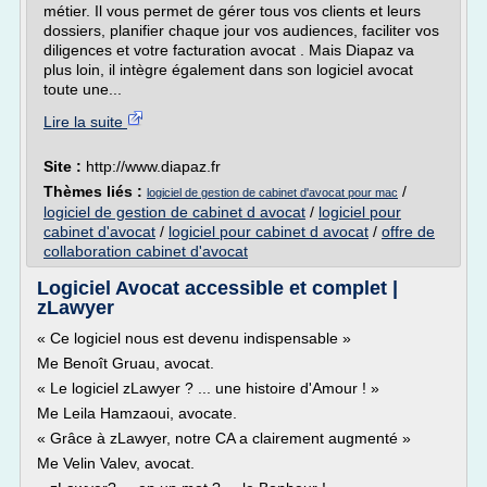
métier. Il vous permet de gérer tous vos clients et leurs
dossiers, planifier chaque jour vos audiences, faciliter vos
diligences et votre facturation avocat . Mais Diapaz va
plus loin, il intègre également dans son logiciel avocat
toute une...
Lire la suite
Site :
http://www.diapaz.fr
Thèmes liés :
/
logiciel de gestion de cabinet d'avocat pour mac
logiciel de gestion de cabinet d avocat
/
logiciel pour
cabinet d'avocat
/
logiciel pour cabinet d avocat
/
offre de
collaboration cabinet d'avocat
Logiciel Avocat accessible et complet |
zLawyer
« Ce logiciel nous est devenu indispensable »
Me Benoît Gruau, avocat.
« Le logiciel zLawyer ? ... une histoire d'Amour ! »
Me Leila Hamzaoui, avocate.
« Grâce à zLawyer, notre CA a clairement augmenté »
Me Velin Valev, avocat.