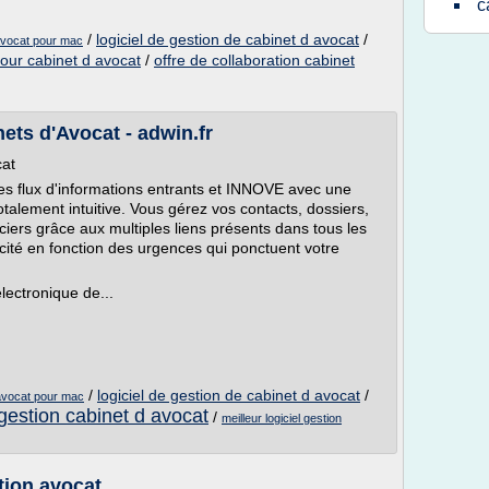
c
/
logiciel de gestion de cabinet d avocat
/
'avocat pour mac
 pour cabinet d avocat
/
offre de collaboration cabinet
ets d'Avocat - adwin.fr
cat
flux d'informations entrants et INNOVE avec une
alement intuitive. Vous gérez vos contacts, dossiers,
ers grâce aux multiples liens présents dans tous les
icité en fonction des urgences qui ponctuent votre
lectronique de...
/
logiciel de gestion de cabinet d avocat
/
'avocat pour mac
gestion cabinet d avocat
/
meilleur logiciel gestion
tion avocat