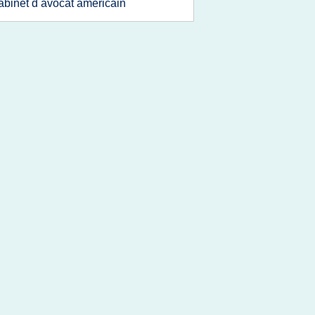
abinet d avocat americain