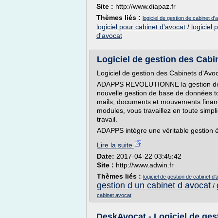
Site :
http://www.diapaz.fr
Thèmes liés :
logiciel de gestion de cabinet d
logiciel pour cabinet d'avocat
/
logiciel
d'avocat
Logiciel de gestion des Cabin
Logiciel de gestion des Cabinets d'Avo
ADAPPS REVOLUTIONNE la gestion des 
nouvelle gestion de base de données tot
mails, documents et mouvements financi
modules, vous travaillez en toute simpl
travail.
ADAPPS intègre une véritable gestion é
Lire la suite
Date:
2017-04-22 03:45:42
Site :
http://www.adwin.fr
Thèmes liés :
logiciel de gestion de cabinet d
gestion d un cabinet d avocat
/
cabinet avocat
DeskAvocat - Logiciel de ges