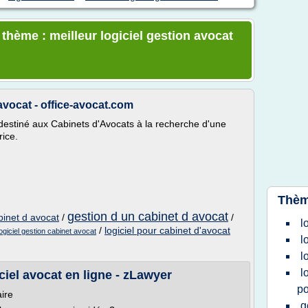
 thème : meilleur logiciel gestion avocat
avocat - office-avocat.com
n destiné aux Cabinets d'Avocats à la recherche d'une
rice.
Thèm
gestion d un cabinet d avocat
binet d avocat
/
/
l
/
logiciel pour cabinet d'avocat
logiciel gestion cabinet avocat
l
l
l
ciel avocat en ligne - zLawyer
po
ire
g