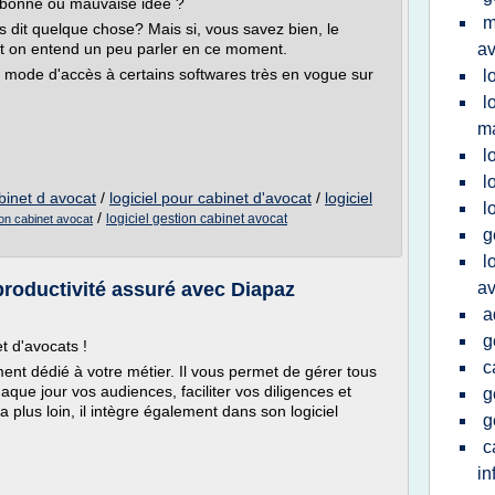
 : bonne ou mauvaise idée ?
m
dit quelque chose? Mais si, vous savez bien, le
ont on entend un peu parler en ce moment.
av
 mode d'accès à certains softwares très en vogue sur
l
l
m
l
l
abinet d avocat
/
logiciel pour cabinet d'avocat
/
logiciel
l
/
logiciel gestion cabinet avocat
tion cabinet avocat
g
l
productivité assuré avec Diapaz
av
a
g
t d'avocats !
c
ment dédié à votre métier. Il vous permet de gérer tous
chaque jour vos audiences, faciliter vos diligences et
g
a plus loin, il intègre également dans son logiciel
g
c
in