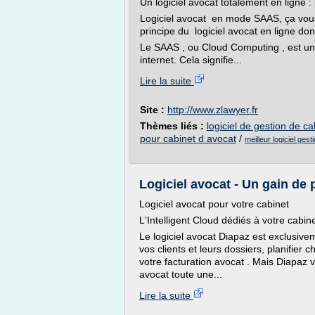
Un logiciel avocat totalement en ligne
Logiciel avocat en mode SAAS, ça vous 
principe du logiciel avocat en ligne d
Le SAAS , ou Cloud Computing , est un
internet. Cela signifie...
Lire la suite
Site :
http://www.zlawyer.fr
Thèmes liés :
logiciel de gestion de c
pour cabinet d avocat
/
meilleur logiciel ges
Logiciel avocat - Un gain de 
Logiciel avocat pour votre cabinet
L'Intelligent Cloud dédiés à votre cabine
Le logiciel avocat Diapaz est exclusive
vos clients et leurs dossiers, planifier 
votre facturation avocat . Mais Diapaz v
avocat toute une...
Lire la suite