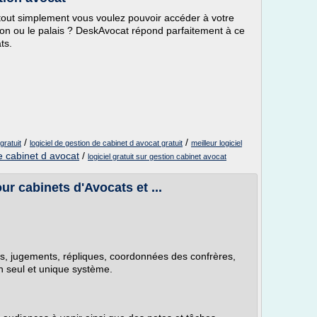
tout simplement vous voulez pouvoir accéder à votre
ison ou le palais ? DeskAvocat répond parfaitement à ce
ts.
/
/
gratuit
logiciel de gestion de cabinet d avocat gratuit
meilleur logiciel
de cabinet d avocat
/
logiciel gratuit sur gestion cabinet avocat
ur cabinets d'Avocats et ...
s, jugements, répliques, coordonnées des confrères,
n seul et unique système.