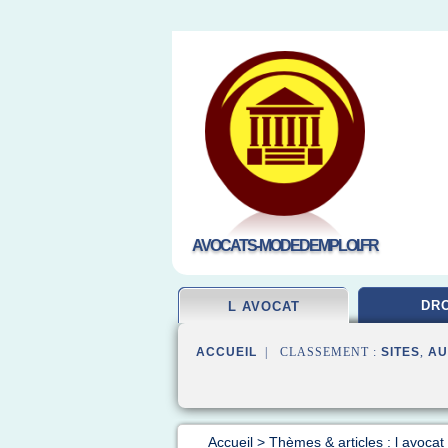
AVOCATS-MODEDEMPLOI.FR
DRO
L AVOCAT
ACCUEIL
| CLASSEMENT :
SITES
,
AU
Accueil
>
Thèmes & articles : l avocat