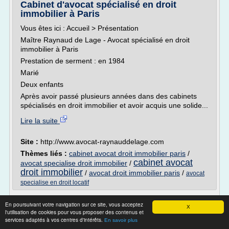
Cabinet d'avocat spécialisé en droit
immobilier à Paris
Vous êtes ici : Accueil > Présentation
Maître Raynaud de Lage - Avocat spécialisé en droit
immobilier à Paris
Prestation de serment : en 1984
Marié
Deux enfants
Après avoir passé plusieurs années dans des cabinets
spécialisés en droit immobilier et avoir acquis une solide...
Lire la suite
Site :
http://www.avocat-raynauddelage.com
Thèmes liés :
cabinet avocat droit immobilier paris
/
cabinet avocat
avocat specialise droit immobilier
/
droit immobilier
/
avocat droit immobilier paris
/
avocat
specialise en droit locatif
Competences - Avocat Grenoble - Droit
En poursuivant votre navigation sur ce site, vous acceptez
immobilier grenoble ...
X
l'utilisation de cookies pour vous proposer des contenus et
services adaptés à vos centres d'intérêts.
En savoir plus
Competences