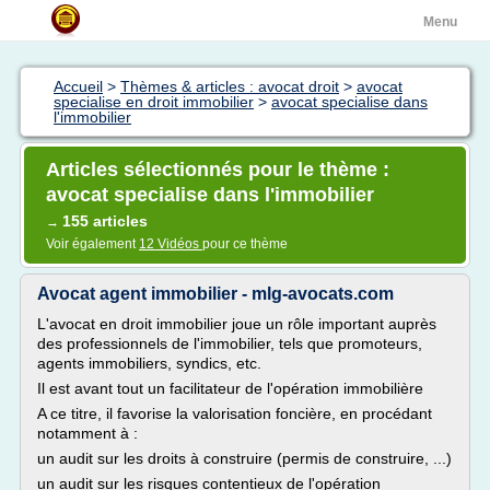
Menu
Accueil
>
Thèmes & articles : avocat droit
>
avocat
specialise en droit immobilier
>
avocat specialise dans
l'immobilier
Articles sélectionnés pour le thème :
avocat specialise dans l'immobilier
155 articles
→
Voir également
12 Vidéos
pour ce thème
Avocat agent immobilier - mlg-avocats.com
L'avocat en droit immobilier joue un rôle important auprès
des professionnels de l'immobilier, tels que promoteurs,
agents immobiliers, syndics, etc.
Il est avant tout un facilitateur de l'opération immobilière
A ce titre, il favorise la valorisation foncière, en procédant
notamment à :
un audit sur les droits à construire (permis de construire, ...)
un audit sur les risques contentieux de l'opération