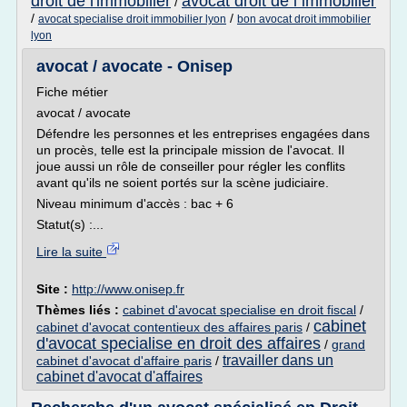
droit de l'immobilier
avocat droit de l immobilier
/
/
/
avocat specialise droit immobilier lyon
bon avocat droit immobilier
lyon
avocat / avocate - Onisep
Fiche métier
avocat / avocate
Défendre les personnes et les entreprises engagées dans
un procès, telle est la principale mission de l'avocat. Il
joue aussi un rôle de conseiller pour régler les conflits
avant qu'ils ne soient portés sur la scène judiciaire.
Niveau minimum d'accès : bac + 6
Statut(s) :...
Lire la suite
Site :
http://www.onisep.fr
Thèmes liés :
cabinet d'avocat specialise en droit fiscal
/
cabinet
cabinet d'avocat contentieux des affaires paris
/
d'avocat specialise en droit des affaires
/
grand
travailler dans un
cabinet d'avocat d'affaire paris
/
cabinet d'avocat d'affaires