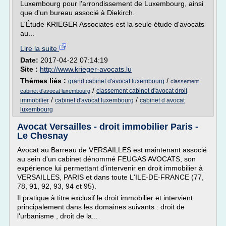
Luxembourg pour l'arrondissement de Luxembourg, ainsi
que d'un bureau associé à Diekirch.
L'Étude KRIEGER Associates est la seule étude d'avocats
au...
Lire la suite
Date:
2017-04-22 07:14:19
Site :
http://www.krieger-avocats.lu
Thèmes liés :
/
grand cabinet d'avocat luxembourg
classement
/
classement cabinet d'avocat droit
cabinet d'avocat luxembourg
/
/
immobilier
cabinet d'avocat luxembourg
cabinet d avocat
luxembourg
Avocat Versailles - droit immobilier Paris -
Le Chesnay
Avocat au Barreau de VERSAILLES est maintenant associé
au sein d'un cabinet dénommé FEUGAS AVOCATS, son
expérience lui permettant d'intervenir en droit immobilier à
VERSAILLES, PARIS et dans toute L'ILE-DE-FRANCE (77,
78, 91, 92, 93, 94 et 95).
Il pratique à titre exclusif le droit immobilier et intervient
principalement dans les domaines suivants : droit de
l'urbanisme , droit de la...