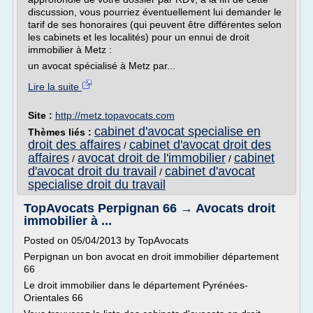
discussion, vous pourriez éventuellement lui demander le
tarif de ses honoraires (qui peuvent être différentes selon
les cabinets et les localités) pour un ennui de droit
immobilier à Metz :
un avocat spécialisé à Metz par...
Lire la suite
Site :
http://metz.topavocats.com
cabinet d'avocat specialise en
Thèmes liés :
droit des affaires
cabinet d'avocat droit des
/
affaires
avocat droit de l'immobilier
cabinet
/
/
d'avocat droit du travail
cabinet d'avocat
/
specialise droit du travail
TopAvocats Perpignan 66 → Avocats droit
immobilier à ...
Posted on 05/04/2013 by TopAvocats
Perpignan un bon avocat en droit immobilier département
66
Le droit immobilier dans le département Pyrénées-
Orientales 66