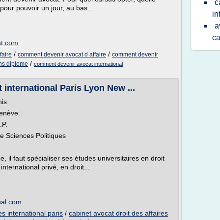
c
 pour pouvoir un jour, au bas...
in
a
c
at.com
/
/
faire
comment devenir avocat d affaire
comment devenir
/
ns diplome
comment devenir avocat international
 international Paris Lyon New ...
nis
enève.
.P.
de Sciences Politiques
, il faut spécialiser ses études universitaires en droit
international privé, en droit...
nal.com
es international paris
/
cabinet avocat droit des affaires