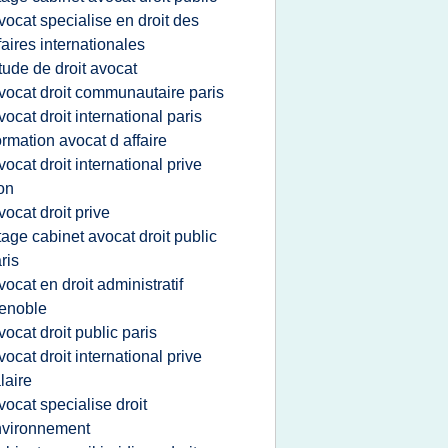
vocat specialise en droit des
faires internationales
tude de droit avocat
vocat droit communautaire paris
vocat droit international paris
ormation avocat d affaire
vocat droit international prive
on
vocat droit prive
tage cabinet avocat droit public
ris
vocat en droit administratif
enoble
vocat droit public paris
vocat droit international prive
laire
vocat specialise droit
nvironnement