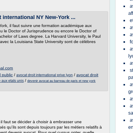
a
af
 international NY New-York ...
e
York, il faut suivre une formation académique aux
a
r ou le Doctor of Jurisprudence ou encore le Doctor of
a
achelor of Laws degree. La Harvard University, le Paul
avec la Louisiana State University sont de célèbres
f
a
ly
a
nal.com
s
l public
/
/
avocat droit
avocat droit international prive lyon
pa
/
e aux etats unis
devenir avocat au barreau de paris et new york
a
gr
a
a
sa
a
il faut se décider à choisir à embrasser une
és qu'ils sont depuis toujours par les métiers relatifs à
e
ent devenir avocat. Pour quel cursus opter, quelle