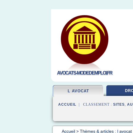
AVOCATS-MODEDEMPLOI.FR
DRO
L AVOCAT
ACCUEIL
| CLASSEMENT :
SITES
,
AU
Accueil
>
Thèmes & articles : l avocat