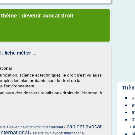
 thème : devenir avocat droit
: fiche métier ...
ational
cation, science et technique), le droit s'est vu aussi
emples les plus probants sont le droit de la
e l'environnement.
Thèm
nal aura des dossiers relatifs aux droits de l'Homme, à
a
a
a
a
cabinet avocat
in
/
/
aire
devenir avocat droit international
international
/
salaire d'un avocat international
s