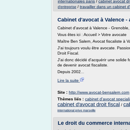
internationales paris
/
cabinet avocat dro
/
travailler dans un cabinet d
d'entreprise
Cabinet d'avocat à Valence 
Cabinet d'avocat à Valence - Grenoble,
Vous êtes ici : Accueil > Votre avocate
Maître Ben Salem, Avocat fiscaliste à V
J'ai toujours voulu être avocate. Passio
Droit Fiscal.
J'ai donc décidé d'acquérir une solide fo
de devenir avocat fiscaliste.
Depuis 2002...
Lire la suite
Site :
http://www.avocat-bensalem.com
Thèmes liés :
cabinet d'avocat speciali
cabinet d'avocat droit fiscal
cab
/
international prive marseille
Le droit du commerce interna