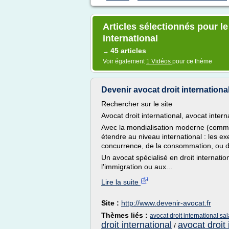
Articles sélectionnés pour le
international
45 articles
→
Voir également
1 Vidéos
pour ce thème
Devenir avocat droit international 
Rechercher sur le site
Avocat droit international, avocat intern
Avec la mondialisation moderne (communi
étendre au niveau international : les ex
concurrence, de la consommation, ou d
Un avocat spécialisé en droit internatio
l'immigration ou aux...
Lire la suite
Site :
http://www.devenir-avocat.fr
Thèmes liés :
avocat droit international sal
droit international
avocat droit 
/