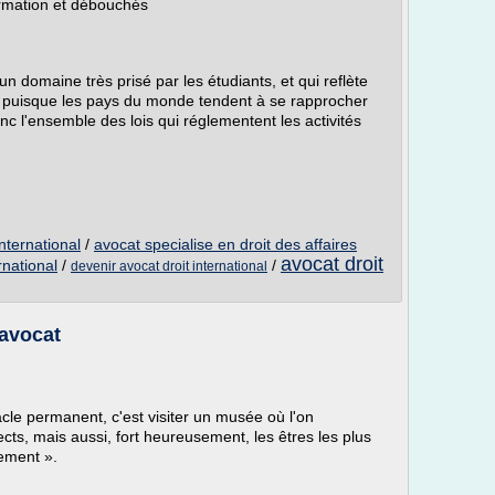
ormation et débouchés
n domaine très prisé par les étudiants, et qui reflète
, puisque les pays du monde tendent à se rapprocher
nc l'ensemble des lois qui réglementent les activités
nternational
/
avocat specialise en droit des affaires
avocat droit
rnational
/
/
devenir avocat droit international
 avocat
acle permanent, c'est visiter un musée où l'on
jects, mais aussi, fort heureusement, les êtres les plus
lement ».