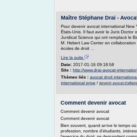
Maître Stéphane Drai - Avocat
Pour devenir avocat international New 
États-Unis. Il faut avoir le Juris Docto
Juridical Science qui ont remplacé le B
M. Hebert Law Center en collaboration 
écoles de droit ...
Lire la suite
Date:
2017-01-16 09:18:58
Site :
http://www.drai-avocat-internatio
Thèmes liés :
avocat droit internationa
international prive
/
devenir avocat d'affair
Comment devenir avocat
Comment devenir avocat
Comment devenir avocat
Bien souvent, quand arrive le temps où 
profession, nombre d'étudiants, intéress
l'exercice du droit, se demandent comm