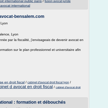
it international public paris
/
fusion avocat juriste
'avocat international
- avocat-bensalem.com
 Lyon
alence, Lyon
nnée par la fiscalité, j'envisageais de devenir avocat en
rmation sur le plan professionnel et universitaire afin
se en droit fiscal
/
/
cabinet d'avocat droit fiscal lyon
inet d avocat en droit fiscal
/
cabinet d'avocat droit
tional : formation et débouchés