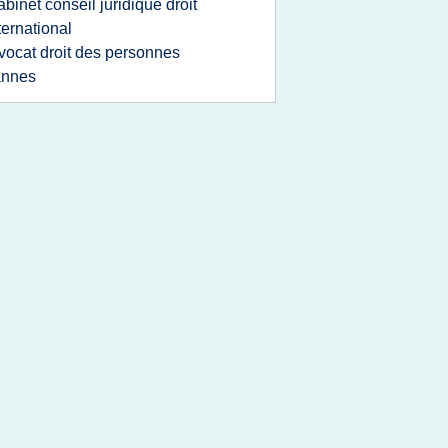
abinet conseil juridique droit
ternational
vocat droit des personnes
annes