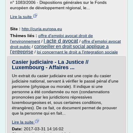
n° 1083/2006 - Dispositions générales sur le Fonds
européen de développement régional, le...
Lire la suite
Site :
http://curia.europa.eu
Thèmes liés :
offre d'emploi avocat droit de
l acte d avocat
l'environnement
/
/
offre d'emploi avocat
conseiller en droit social applique a
droit public
/
l'entreprise
/
loi concernant le droit a l'integration sociale
Casier judiciaire - La Justice //
Luxembourg - Affaires ...
Un extrait du casier judiciaire est une copie du casier
judiciaire national, servant à vérifier le passé pénal d'une
personne (physique ou morale). Il indique si une
personne a été condamnée ou non (condamnations
prononcées par les juridictions répressives
luxembourgeoises et, sous certaines conditions,
étrangères). De ce fait, ce document permet de prouver
que la personne qui en fait...
Lire la suite
Date:
2017-03-31 14:16:02