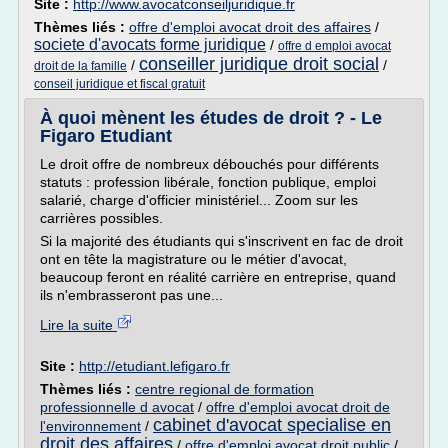
Site :
http://www.avocatconseiljuridique.fr
Thèmes liés :
offre d'emploi avocat droit des affaires
/
societe d'avocats forme juridique
/
offre d emploi avocat
conseiller juridique droit social
/
/
droit de la famille
conseil juridique et fiscal gratuit
À quoi mènent les études de droit ? - Le
Figaro Etudiant
Le droit offre de nombreux débouchés pour différents
statuts : profession libérale, fonction publique, emploi
salarié, charge d'officier ministériel... Zoom sur les
carrières possibles.
Si la majorité des étudiants qui s'inscrivent en fac de droit
ont en tête la magistrature ou le métier d'avocat,
beaucoup feront en réalité carrière en entreprise, quand
ils n'embrasseront pas une...
Lire la suite
Site :
http://etudiant.lefigaro.fr
Thèmes liés :
centre regional de formation
professionnelle d avocat
/
offre d'emploi avocat droit de
cabinet d'avocat specialise en
l'environnement
/
droit des affaires
/
offre d'emploi avocat droit public
/