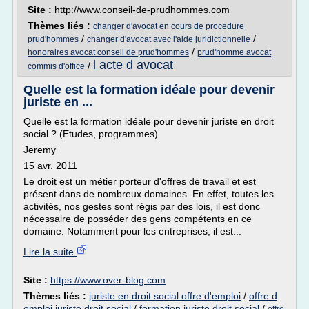
Site :
http://www.conseil-de-prudhommes.com
Thèmes liés :
changer d'avocat en cours de procedure
/
/
prud'hommes
changer d'avocat avec l'aide juridictionnelle
/
honoraires avocat conseil de prud'hommes
prud'homme avocat
l acte d avocat
/
commis d'office
Quelle est la formation idéale pour devenir
juriste en ...
Quelle est la formation idéale pour devenir juriste en droit
social ? (Etudes, programmes)
Jeremy
15 avr. 2011
Le droit est un métier porteur d'offres de travail et est
présent dans de nombreux domaines. En effet, toutes les
activités, nos gestes sont régis par des lois, il est donc
nécessaire de posséder des gens compétents en ce
domaine. Notamment pour les entreprises, il est...
Lire la suite
Site :
https://www.over-blog.com
Thèmes liés :
juriste en droit social offre d'emploi
/
offre d
emploi juriste droit social
/
formation juriste droit social
/