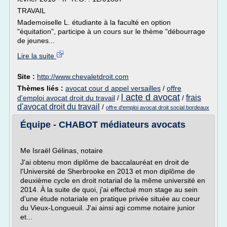
TRAVAIL
Mademoiselle L. étudiante à la faculté en option
"équitation", participe à un cours sur le thème "débourrage
de jeunes...
Lire la suite
Site :
http://www.chevaletdroit.com
Thèmes liés :
avocat cour d appel versailles
/
offre
l acte d avocat
frais
d'emploi avocat droit du travail
/
/
d'avocat droit du travail
/
offre d'emploi avocat droit social bordeaux
Équipe - CHABOT médiateurs avocats
Me Israël Gélinas, notaire
J'ai obtenu mon diplôme de baccalauréat en droit de
l'Université de Sherbrooke en 2013 et mon diplôme de
deuxième cycle en droit notarial de la même université en
2014. À la suite de quoi, j'ai effectué mon stage au sein
d'une étude notariale en pratique privée située au coeur
du Vieux-Longueuil. J'ai ainsi agi comme notaire junior
et...