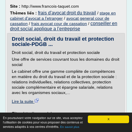
Site :
http://www.francois-taquet.com
frais d'avocat droit du travail
Thèmes liés :
/
stage en
cabinet d'avocat a l'etranger
/
avocat general cour de
conseiller en
cassation
/
frais avocat cour de cassation
/
droit social applique a l'entreprise
Droit social, droit du travail et protection
sociale-PDGB ...
Droit social, droit du travail et protection sociale
Une offre de services couvrant tous les domaines du droit
social
Le cabinet offre une gamme complète de compétences
en matière du droit du travail et de la protection sociale :
relations individuelles, relations collectives, protection
sociale complémentaire et épargne salariale, relations
avec les organismes sociaux,...
Lire la suite
Site :
http://www.pdgb.com
En poursuivant votre navigation sur ce site, vous acceptez
droit
X
Thèmes liés :
offre d'emploi avocat droit social
/
l'utilisation de cookies pour vous proposer des contenus et
social contrat de travail
droit social du travail
/
/
services adaptés à vos centres d'intérêts.
En savoir plus
cabinet d
cabinet d'avocat droit social international
/