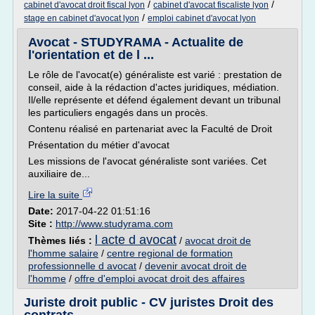
/
/
cabinet d'avocat droit fiscal lyon
cabinet d'avocat fiscaliste lyon
/
stage en cabinet d'avocat lyon
emploi cabinet d'avocat lyon
Avocat - STUDYRAMA - Actualite de
l'orientation et de l ...
Le rôle de l'avocat(e) généraliste est varié : prestation de
conseil, aide à la rédaction d'actes juridiques, médiation.
Il/elle représente et défend également devant un tribunal
les particuliers engagés dans un procès.
Contenu réalisé en partenariat avec la Faculté de Droit
Présentation du métier d'avocat
Les missions de l'avocat généraliste sont variées. Cet
auxiliaire de...
Lire la suite
Date:
2017-04-22 01:51:16
Site :
http://www.studyrama.com
l acte d avocat
Thèmes liés :
/
avocat droit de
l'homme salaire
/
centre regional de formation
professionnelle d avocat
/
devenir avocat droit de
l'homme
/
offre d'emploi avocat droit des affaires
Juriste droit public - CV juristes Droit des