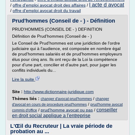
l acte d avocat
/
offre d'emploi avocat droit des affaires
/
/
offre d'emploi avocat droit du travail
Prud'hommes (Conseil de - ) - Définition
PRUD'HOMMES (CONSEIL DE - ) DEFINITION
Définition de Prud'hommes (Conseil de - )
Le Conseil de Prud'hommes est une juridiction de l'ordre
judiciaire qui à l'audience, est composée en nombre égal
de prud'hommes salariés et de prud'hommes employeurs
élus pour cinq ans. Ils ont reçu de la Loi la compétence
pour d'une part, concilier et d'autre part, pour juger les
conflits individuels du...
Lire la suite
Site :
http://www.dictionnaire-juridique.com
Thèmes liés :
/
changer d'avocat prud'hommes
changer
/
d'avocat en cours de procedure prud'hommes
prud'homme avocat
conseiller
/
prud'homme avocat ou pas
/
commis d'office
en droit social applique a l'entreprise
L'Œil du Recruteur | La vraie période de
probation au ...