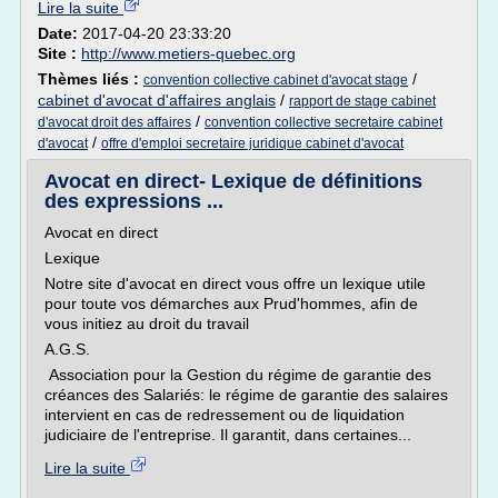
Lire la suite
Date:
2017-04-20 23:33:20
Site :
http://www.metiers-quebec.org
Thèmes liés :
/
convention collective cabinet d'avocat stage
cabinet d'avocat d'affaires anglais
/
rapport de stage cabinet
/
d'avocat droit des affaires
convention collective secretaire cabinet
/
d'avocat
offre d'emploi secretaire juridique cabinet d'avocat
Avocat en direct- Lexique de définitions
des expressions ...
Avocat en direct
Lexique
Notre site d'avocat en direct vous offre un lexique utile
pour toute vos démarches aux Prud'hommes, afin de
vous initiez au droit du travail
A.G.S.
Association pour la Gestion du régime de garantie des
créances des Salariés: le régime de garantie des salaires
intervient en cas de redressement ou de liquidation
judiciaire de l'entreprise. Il garantit, dans certaines...
Lire la suite