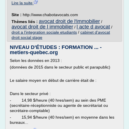
Lire la suite
Site :
http://www.chabotavocats.com
avocat droit de l'immobilier
Thèmes liés :
/
avocat droit de l immobilier
l acte d avocat
/
/
droit a l'integration sociale etudiants
/
cabinet d'avocat
droit social stage
NIVEAU D’ÉTUDES : FORMATION ... -
metiers-quebec.org
Selon les données en 2013 :
(données de 2015 dans le secteur public et parapublic)
Le salaire moyen en début de carrière était de :
Dans le secteur privé :
- 14,98 $/heure (40 hres/sem) au sein des PME
(secrétaire-réceptionniste ou agente de secrétariat ou
secrétaire-comptable)
- 15,94 $/heure (40 hres/sem) en moyenne dans les
bureaux...