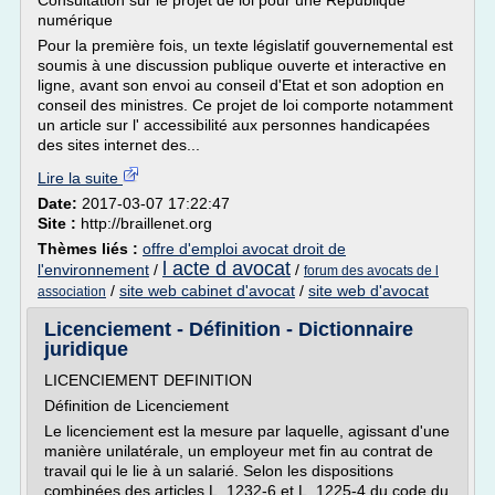
Consultation sur le projet de loi pour une République
numérique
Pour la première fois, un texte législatif gouvernemental est
soumis à une discussion publique ouverte et interactive en
ligne, avant son envoi au conseil d'Etat et son adoption en
conseil des ministres. Ce projet de loi comporte notamment
un article sur l' accessibilité aux personnes handicapées
des sites internet des...
Lire la suite
Date:
2017-03-07 17:22:47
Site :
http://braillenet.org
Thèmes liés :
offre d'emploi avocat droit de
l acte d avocat
l'environnement
/
/
forum des avocats de l
/
site web cabinet d'avocat
/
site web d'avocat
association
Licenciement - Définition - Dictionnaire
juridique
LICENCIEMENT DEFINITION
Définition de Licenciement
Le licenciement est la mesure par laquelle, agissant d'une
manière unilatérale, un employeur met fin au contrat de
travail qui le lie à un salarié. Selon les dispositions
combinées des articles L. 1232-6 et L. 1225-4 du code du