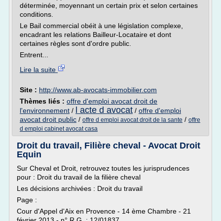
déterminée, moyennant un certain prix et selon certaines
conditions.
Le Bail commercial obéit à une législation complexe,
encadrant les relations Bailleur-Locataire et dont
certaines règles sont d'ordre public.
Entrent...
Lire la suite
Site :
http://www.ab-avocats-immobilier.com
Thèmes liés :
offre d'emploi avocat droit de
l acte d avocat
l'environnement
/
/
offre d'emploi
avocat droit public
/
/
offre d emploi avocat droit de la sante
offre
d emploi cabinet avocat casa
Droit du travail, Filière cheval - Avocat Droit
Equin
Sur Cheval et Droit, retrouvez toutes les jurisprudences
pour : Droit du travail de la filière cheval
Les décisions archivées : Droit du travail
Page :
Cour d'Appel d'Aix en Provence - 14 ème Chambre - 21
février 2013 - n° R.G. : 12/01837