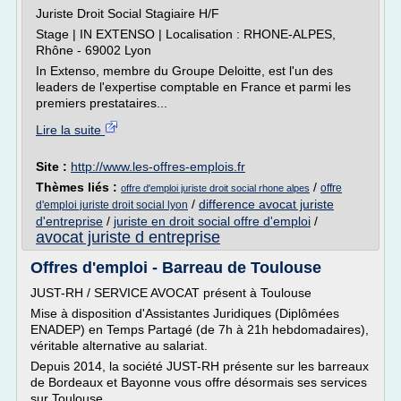
Juriste Droit Social Stagiaire H/F
Stage | IN EXTENSO | Localisation : RHONE-ALPES,
Rhône - 69002 Lyon
In Extenso, membre du Groupe Deloitte, est l'un des
leaders de l'expertise comptable en France et parmi les
premiers prestataires...
Lire la suite
Site :
http://www.les-offres-emplois.fr
Thèmes liés :
/
offre
offre d'emploi juriste droit social rhone alpes
/
difference avocat juriste
d'emploi juriste droit social lyon
d'entreprise
/
juriste en droit social offre d'emploi
/
avocat juriste d entreprise
Offres d'emploi - Barreau de Toulouse
JUST-RH / SERVICE AVOCAT présent à Toulouse
Mise à disposition d'Assistantes Juridiques (Diplômées
ENADEP) en Temps Partagé (de 7h à 21h hebdomadaires),
véritable alternative au salariat.
Depuis 2014, la société JUST-RH présente sur les barreaux
de Bordeaux et Bayonne vous offre désormais ses services
sur Toulouse.