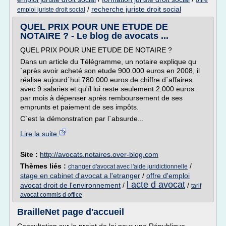
offre
/
recherche juriste droit social
emploi juriste droit social
QUEL PRIX POUR UNE ETUDE DE
NOTAIRE ? - Le blog de avocats ...
QUEL PRIX POUR UNE ETUDE DE NOTAIRE ?
Dans un article du Télégramme, un notaire explique qu
´après avoir acheté son etude 900.000 euros en 2008, il
réalise aujourd´hui 780.000 euros de chiffre d´affaires
avec 9 salaries et qu'íl lui reste seulement 2.000 euros
par mois à dépenser après remboursement de ses
emprunts et paiement de ses impôts.
C´est la démonstration par l`absurde...
Lire la suite
Site :
http://avocats.notaires.over-blog.com
Thèmes liés :
/
changer d'avocat avec l'aide juridictionnelle
stage en cabinet d'avocat a l'etranger
/
offre d'emploi
l acte d avocat
avocat droit de l'environnement
/
/
tarif
avocat commis d office
BrailleNet page d'accueil