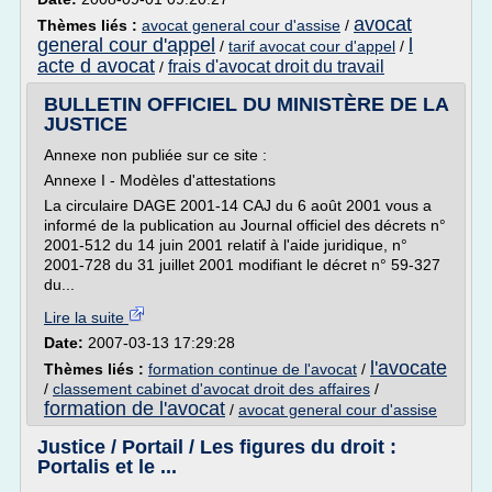
avocat
Thèmes liés :
avocat general cour d'assise
/
general cour d'appel
l
/
tarif avocat cour d'appel
/
acte d avocat
frais d'avocat droit du travail
/
BULLETIN OFFICIEL DU MINISTÈRE DE LA
JUSTICE
Annexe non publiée sur ce site :
Annexe I - Modèles d'attestations
La circulaire DAGE 2001-14 CAJ du 6 août 2001 vous a
informé de la publication au Journal officiel des décrets n°
2001-512 du 14 juin 2001 relatif à l'aide juridique, n°
2001-728 du 31 juillet 2001 modifiant le décret n° 59-327
du...
Lire la suite
Date:
2007-03-13 17:29:28
l'avocate
Thèmes liés :
formation continue de l'avocat
/
/
classement cabinet d'avocat droit des affaires
/
formation de l'avocat
/
avocat general cour d'assise
Justice / Portail / Les figures du droit :
Portalis et le ...