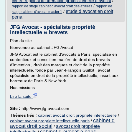
centre regional de formation professionnelle d avocat
/
/
rapport de stage cabinet d'avocat droit des affaires
rapport de
etude d avocat en droit
/
stage cabinet d'avocat master 1
penal
JFG Avocat - spécialiste propriété
intellectuelle & brevets
Plan du site
Bienvenue au cabinet JFG Avocat
JFG Avocat est le cabinet d'avocats à Paris, spécialisé en
contentieux et conseil en matière de droit des brevets
d'invention , droit des marques et droit de la propriété
intellectuelle, fondé par Jean-François Guillot , avocat
spécialiste en droit de la propriété intellectuelle, inscrit aux
barreaux de Paris & New York.
Nos missions :...
Lire la suite
Site :
http://www.jfg-avocat.com
Thèmes liés :
cabinet avocat droit propriete intellectuelle
/
cabinet d
cabinet avocat propriete intellectuelle paris
/
avocat droit social
avocat droit propriete
/
cabinet d avocat a paris
intellectuelle