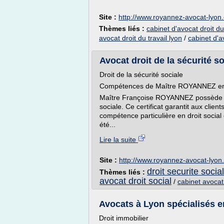
Site :
http://www.royannez-avocat-lyon
Thèmes liés :
cabinet d'avocat droit du
avocat droit du travail lyon
/
cabinet d'a
Avocat droit de la sécurité s
Droit de la sécurité sociale
Compétences de Maître ROYANNEZ en dr
Maître Françoise ROYANNEZ possède un c
sociale. Ce certificat garantit aux cl
compétence particulière en droit social 
été...
Lire la suite
Site :
http://www.royannez-avocat-lyon
droit securite social
Thèmes liés :
avocat droit social
/
cabinet avocat 
Avocats à Lyon spécialisés e
Droit immobilier