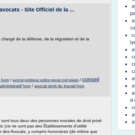
a
ocats - Site Officiel de la ...
pa
a
co
c
l chargé de la défense, de la régulation et de la
ly
a
c
c
c
a
conseil
 lyon
/
/
avocat juridique justice penal civil palais
a
dministratif lyon
/
avocat droit du travail lyon
a
d 
c
a
 sont tous deux des personnes morales de droit privé
a
ic (ce ne sont pas des Établissements d'utilité
e des Avocats, y compris honoraires (de même que