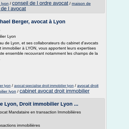
conseil de l ordre avocat
 lyon
/
/
maison de
 de l avocat
phael Berger, avocat à Lyon
s
lier Lyon
de Lyon, et ses collaborateurs du cabinet d'avocats
immobilier à LYON, vous apportent leurs expertises
te ensemble recouvrant notamment les champs de la
.
/
/
avocat droit
er lyon
avocat specialise droit immobilier lyon
cabinet avocat droit immobilier
ilier lyon
/
 Lyon, Droit immobilier Lyon ...
Avocat Mandataire en transaction Immobilières
ansactions immobilières