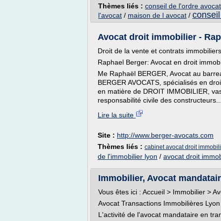
Thèmes liés :
conseil de l'ordre avocat
conseil
l'avocat
/
maison de l avocat
/
Avocat droit immobilier - Ra
Droit de la vente et contrats immobilier
Raphael Berger: Avocat en droit immobi
Me Raphaël BERGER, Avocat au barreau 
BERGER AVOCATS, spécialisés en droit 
en matière de DROIT IMMOBILIER, vas
responsabilité civile des constructeurs..
Lire la suite
Site :
http://www.berger-avocats.com
Thèmes liés :
cabinet avocat droit immobili
de l'immobilier lyon
/
avocat droit immob
Immobilier, Avocat mandataire
Vous êtes ici : Accueil > Immobilier > 
Avocat Transactions Immobilières Lyon
L'activité de l'avocat mandataire en tr