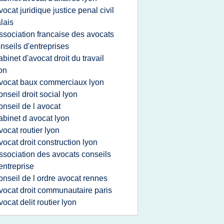
vocat juridique justice penal civil
lais
ssociation francaise des avocats
nseils d'entreprises
abinet d'avocat droit du travail
on
vocat baux commerciaux lyon
onseil droit social lyon
onseil de l avocat
abinet d avocat lyon
vocat routier lyon
vocat droit construction lyon
ssociation des avocats conseils
entreprise
onseil de l ordre avocat rennes
vocat droit communautaire paris
vocat delit routier lyon