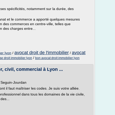
es spécificités, notamment sur la durée, des
isanat et le commerce a apporté quelques mesures
en des commerces en centre-ville, telles que
on des charges entre...
avocat droit de l'immobilier
avocat
ier lyon
/
/
/
se droit immobilier lyon
bon avocat droit immobilier lyon
, civil, commercial à Lyon ...
 Seguin-Jourdan
 il faut maîtriser les codes. Je suis votre alliée.
e professionnel dans tous les domaines de la vie civile,
des...