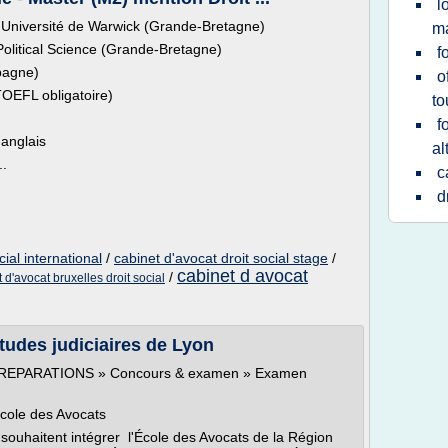
l
niversité de Warwick (Grande-Bretagne)
m
litical Science (Grande-Bretagne)
f
pagne)
o
TOEFL obligatoire)
to
f
anglais
al
..
c
d
cial international
/
cabinet d'avocat droit social stage
/
cabinet d avocat
/
 d'avocat bruxelles droit social
tudes judiciaires de Lyon
n » PREPARATIONS » Concours & examen » Examen
École des Avocats
 souhaitent intégrer l'École des Avocats de la Région