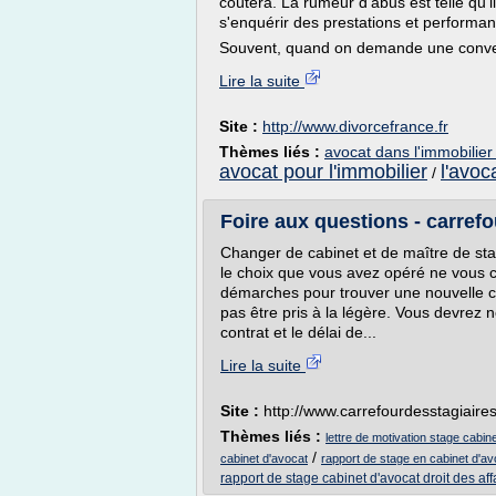
coûtera. La rumeur d'abus est telle qu'il
s'enquérir des prestations et performa
Souvent, quand on demande une conventio
Lire la suite
Site :
http://www.divorcefrance.fr
Thèmes liés :
avocat dans l'immobilier 
avocat pour l'immobilier
l'avoc
/
Foire aux questions - carref
Changer de cabinet et de maître de sta
le choix que vous avez opéré ne vous co
démarches pour trouver une nouvelle co
pas être pris à la légère. Vous devrez 
contrat et le délai de...
Lire la suite
Site :
http://www.carrefourdesstagiaire
Thèmes liés :
lettre de motivation stage cabin
/
cabinet d'avocat
rapport de stage en cabinet d'av
rapport de stage cabinet d'avocat droit des aff