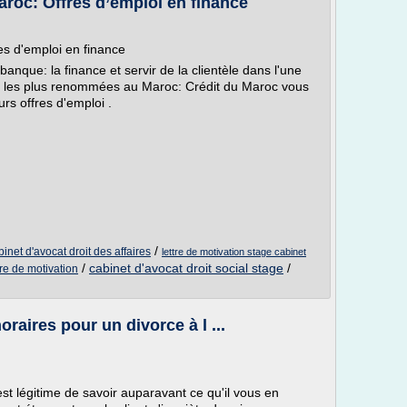
roc: Offres d’emploi en finance
es d'emploi en finance
anque: la finance et servir de la clientèle dans l'une
res les plus renommées au Maroc: Crédit du Maroc vous
rs offres d'emploi .
/
binet d'avocat droit des affaires
lettre de motivation stage cabinet
/
cabinet d'avocat droit social stage
/
tre de motivation
aires pour un divorce à l ...
l est légitime de savoir auparavant ce qu'il vous en