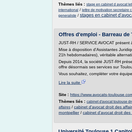
Thèmes liés :
stage en cabinet d avocat let
/
international
lettre de motivation secretaire 
stages en cabinet d'avoc
/
generaliste
Offres d'emploi - Barreau de
JUST-RH / SERVICE AVOCAT présent à
Mise à disposition d'Assistantes Juri
21h hebdomadaires), véritable alternati
Depuis 2014, la société JUST-RH prés
offre désormais ses services sur Toulo
Vous souhaitez, compléter votre équipe
Lire la suite
Site :
https://www.avocats-toulouse.co
Thèmes liés :
cabinet d'avocat toulouse dro
/
cabinet d'avocat droit des affa
affaires
montpellier
/
cabinet d'avocat droit des
Université Toulouse 1 Capitol