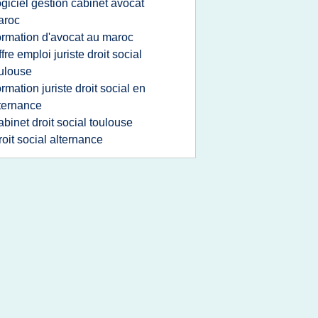
ogiciel gestion cabinet avocat
aroc
ormation d'avocat au maroc
ffre emploi juriste droit social
ulouse
ormation juriste droit social en
ternance
abinet droit social toulouse
roit social alternance