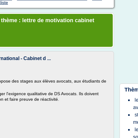
liste
 thème : lettre de motivation cabinet
national - Cabinet d ...
opose des stages aux élèves avocats, aux étudiants de
Thèm
er l'exigence qualitative de DS Avocats. Ils doivent
 et faire preuve de réactivité.
l
av
s
mo
l
so