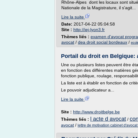
Rhône-Alpes dont les locaux sont situés
Nationale de la Magistrature, il s'agit...
Lire la suite
Date:
2017-04-22 05:04:58
Site :
http://iej-lyon3.fr
Thèmes liés :
examen d'avocat prog
avocat
/
dea droit social bordeaux
/
ecol
Portail du droit en Belgique: 
Une ou plusieurs listes peuvent être étab
en fonction des différentes matières gé
fonction publique, roulage, responsabilité
La liste est à établir en fonction de critè
Le pouvoir adjudicateur a...
Lire la suite
Site :
http://www.droitbelge.be
l acte d avocat
con
Thèmes liés :
/
avocat
/
lettre de motivation cabinet d'avocat