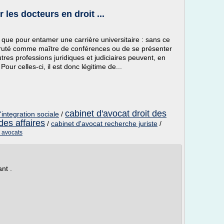
es docteurs en droit ...
e que pour entamer une carrière universitaire : sans ce
cruté comme maître de conférences ou de se présenter
res professions juridiques et judiciaires peuvent, en
our celles-ci, il est donc légitime de...
cabinet d'avocat droit des
l'integration sociale
/
des affaires
/
cabinet d'avocat recherche juriste
/
d avocats
nt .