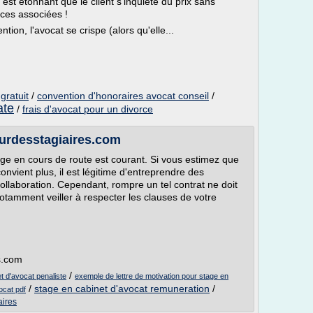
 est étonnant que le client s'inquiète du prix sans
nces associées !
n, l'avocat se crispe (alors qu'elle...
gratuit
/
convention d'honoraires avocat conseil
/
ate
/
frais d'avocat pour un divorce
ourdesstagiaires.com
ge en cours de route est courant. Si vous estimez que
nvient plus, il est légitime d'entreprendre des
llaboration. Cependant, rompre un tel contrat ne doit
notamment veiller à respecter les clauses de votre
s.com
/
et d'avocat penaliste
exemple de lettre de motivation pour stage en
/
stage en cabinet d'avocat remuneration
/
ocat pdf
aires