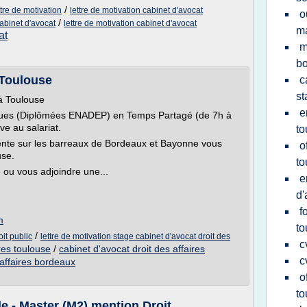
/
tre de motivation
lettre de motivation cabinet d'avocat
o
/
cabinet d'avocat
lettre de motivation cabinet d'avocat
m
at
m
b
 Toulouse
c
st
 Toulouse
e
diques (Diplômées ENADEP) en Temps Partagé (de 7h à
ve au salariat.
to
ente sur les barreaux de Bordeaux et Bayonne vous
o
use.
to
 ou vous adjoindre une...
e
d'
f
m
to
/
it public
lettre de motivation stage cabinet d'avocat droit des
c
ires toulouse
/
cabinet d'avocat droit des affaires
c
 affaires bordeaux
o
to
e - Master (M2) mention Droit ...