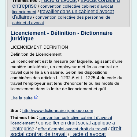
l acte d avocat
avocat conseil d
Thèmes liés :
/
entreprise
/
convention collective cabinet d'avocat
travailler dans un cabinet d'avocat
licenciement
/
d'affaires
/
convention collective des personnel de
cabinet d avocat
Licenciement - Définition - Dictionnaire
juridique
LICENCIEMENT DEFINITION
Définition de Licenciement
Le licenciement est la mesure par laquelle, agissant d'une
manière unilatérale, un employeur met fin au contrat de
travail qui le lie à un salarié. Selon les dispositions
combinées des articles L. 1232-6 et L. 1225-4 du code du
travail l'employeur est tenu d'énoncer le ou les motifs de
licenciement dans la lettre de licenciement et qu'il...
Lire la suite
Site :
http://www.dictionnaire-juridique.com
Thèmes liés :
convention collective cabinet d'avocat
conseiller en droit social applique a
licenciement
/
droit
l'entreprise
/
offre d'emploi avocat droit du travail
/
social contrat de travail
l acte d avocat
/