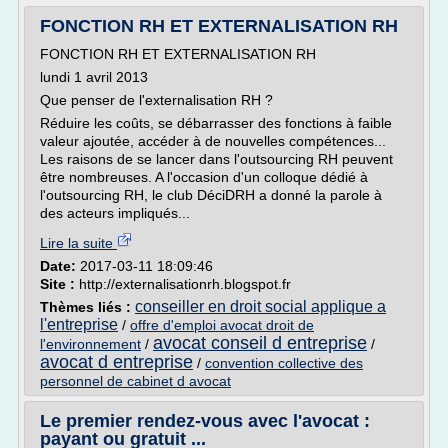
FONCTION RH ET EXTERNALISATION RH
FONCTION RH ET EXTERNALISATION RH
lundi 1 avril 2013
Que penser de l'externalisation RH ?
Réduire les coûts, se débarrasser des fonctions à faible
valeur ajoutée, accéder à de nouvelles compétences...
Les raisons de se lancer dans l'outsourcing RH peuvent
être nombreuses. A l'occasion d'un colloque dédié à
l'outsourcing RH, le club DéciDRH a donné la parole à
des acteurs impliqués...
Lire la suite
Date:
2017-03-11 18:09:46
Site :
http://externalisationrh.blogspot.fr
conseiller en droit social applique a
Thèmes liés :
l'entreprise
/
offre d'emploi avocat droit de
avocat conseil d entreprise
l'environnement
/
/
avocat d entreprise
/
convention collective des
personnel de cabinet d avocat
Le premier rendez-vous avec l'avocat :
payant ou gratuit ...