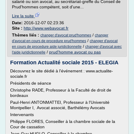
salarié ou son avocat, au secrétariat-greffe du Conseil de
Prud'hommes compétent, soit d'une...
Lire la suite
Date:
2016-12-07 02:23:36
Site :
http://www.webavocat.fr
Thèmes liés :
/
changer d'avocat prud'hommes
changer
/
d'avocat en cours de procedure prud'hommes
changer d'avocat
/
en cours de procedure aide juridictionnelle
changer d'avocat avec
/
prud'homme avocat ou pas
l'aide juridictionnelle
Formation Actualité sociale 2015 - ELEGIA
Découvrez le site dédié à l'événement : www.actualite-
sociale.fr
Présidents de séance
Christophe RADE, Professeur à la Faculté de droit de
bordeaux
Paul-Henri ANTONMATTEI, Professeur à l'Université
Montpellier I, Avocat associé, Barthélémy Avocats
Intervenants
Philippe FLORES, Conseiller à la chambre sociale de la
Cour de cassation
Jean-Guy HUGLO, Conseiller à la chambre...