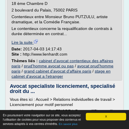
18 ème Chambre D
2 boulevard du Palais, 75002 PARIS
Contentieux entre Monsieur Bruno PUTZULU, artiste
dramatique, et la Comédie Française.
Le contentieux concerne la requalification de contrats à
durée déterminée en contrat...
Lire la suite
Date:
2017-04-03 14:17:43
Site :
http://www.lienhardt.com
Thèmes liés :
cabinet d'avocat contentieux des affaires
paris
/
prud'homme avocat ou pas
/
avocat prud'homme
paris
/
grand cabinet d'avocat d'affaire paris
/
stage en
cabinet d'avocat a l'etranger
Avocat specialiste licenciement, specialisé
droit du ...
Vous êtes ici : Accueil > Relations individuelles de travail >
Licenciement pour motif personnel
Le cabinet d'avocats S. LEBIGRE à Rennes (35) conseille
En poursuivant votre navigation sur ce site, vous acceptez
et accompagne les employeurs confrontés à la nécessité de
X
l'utilisation de cookies pour vous proposer des contenus et
procéder à un licenciement pour motif personnel, c'est-à-
services adaptés à vos centres d'intérêts.
En savoir plus
dire pour un motif inhérent à la personne du salarié, par