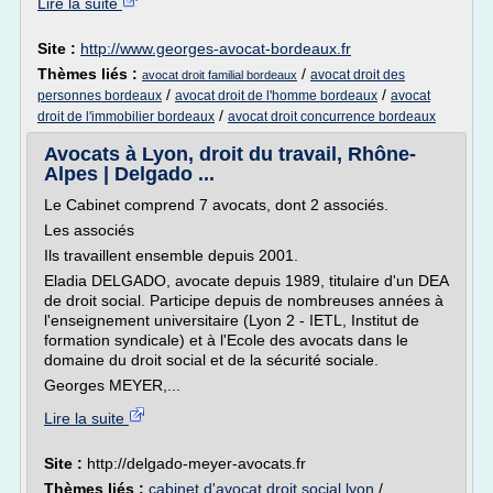
Lire la suite
Site :
http://www.georges-avocat-bordeaux.fr
Thèmes liés :
/
avocat droit des
avocat droit familial bordeaux
/
/
personnes bordeaux
avocat droit de l'homme bordeaux
avocat
/
droit de l'immobilier bordeaux
avocat droit concurrence bordeaux
Avocats à Lyon, droit du travail, Rhône-
Alpes | Delgado ...
Le Cabinet comprend 7 avocats, dont 2 associés.
Les associés
Ils travaillent ensemble depuis 2001.
Eladia DELGADO, avocate depuis 1989, titulaire d'un DEA
de droit social. Participe depuis de nombreuses années à
l'enseignement universitaire (Lyon 2 - IETL, Institut de
formation syndicale) et à l'Ecole des avocats dans le
domaine du droit social et de la sécurité sociale.
Georges MEYER,...
Lire la suite
Site :
http://delgado-meyer-avocats.fr
Thèmes liés :
cabinet d'avocat droit social lyon
/