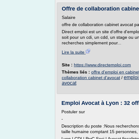
Offre de collaboration cabine
Salaire
offre de collaboration cabinet avocat pa
Direct emploi est un site d'offre d'empl
soit pour un cdi, un cdd, un stage ou 
recherches simplement pour...
Lire la suite
Site :
https://www.directemploi.com
Thèmes liés :
offre d'emploi en cabine
emploi
collaboration cabinet d'avocat
/
avocat
Emploi Avocat à Lyon : 32 of
Postuler sur
-
Description du poste :Nous recherchons 
taille humaine comptant 15 personnes, u
Lyon | CDI | PwC Soci | Avocat fiscaliste