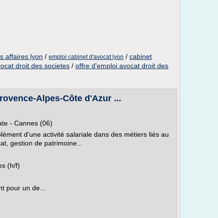
s affaires lyon
/
/
cabinet
emploi cabinet d'avocat lyon
vocat droit des societes
/
offre d'emploi avocat droit des
rovence-Alpes-Côte d'Azur ...
ate - Cannes (06)
ément d'une activité salariale dans des métiers liés au
at, gestion de patrimoine...
s (h/f)
t pour un de...