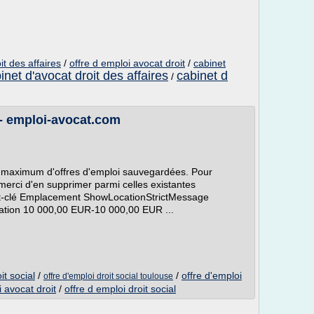
it des affaires
/
offre d emploi avocat droit
/
cabinet
inet d'avocat droit des affaires
cabinet d
/
 emploi-avocat.com
e maximum d'offres d'emploi sauvegardées. Pour
merci d'en supprimer parmi celles existantes
t-clé Emplacement ShowLocationStrictMessage
on 10 000,00 EUR-10 000,00 EUR ...
it social
/
/
offre d'emploi
offre d'emploi droit social toulouse
i avocat droit
/
offre d emploi droit social