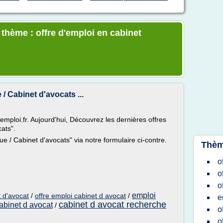
 thème : offre d'emploi en cabinet
/ Cabinet d'avocats ...
mploi.fr. Aujourd'hui, Découvrez les dernières offres
ats".
ue / Cabinet d'avocats" via notre formulaire ci-contre.
Thèm
o
o
o
emploi
t d'avocat
/
offre emploi cabinet d avocat
/
e
cabinet d avocat recherche
abinet d avocat
/
o
o