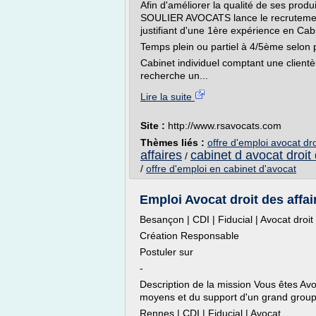
Afin d'améliorer la qualité de ses prod
SOULIER AVOCATS lance le recrutement 
justifiant d'une 1ère expérience en Cab
Temps plein ou partiel à 4/5ème selon pr
Cabinet individuel comptant une clien
recherche un...
Lire la suite
Site :
http://www.rsavocats.com
Thèmes liés :
offre d'emploi avocat dro
affaires
cabinet d avocat droit 
/
/
offre d'emploi en cabinet d'avocat
Emploi Avocat droit des affair
Besançon | CDI | Fiducial | Avocat droit
Création Responsable
Postuler sur
-
Description de la mission Vous êtes Avoc
moyens et du support d'un grand groupe
Rennes | CDI | Fiducial | Avocat...