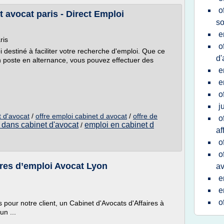
o
t avocat paris - Direct Emploi
so
e
ris
o
oi destiné à faciliter votre recherche d'emploi. Que ce
d'
un poste en alternance, vous pouvez effectuer des
e
e
o
j
t d'avocat
/
offre emploi cabinet d avocat
/
offre de
o
 dans cabinet d'avocat
emploi en cabinet d
/
af
o
o
fres d’emploi Avocat Lyon
av
e
e
o
pour notre client, un Cabinet d'Avocats d'Affaires à
n ...