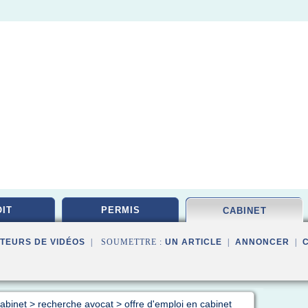
IT
PERMIS
CABINET
TEURS DE VIDÉOS
| SOUMETTRE :
UN ARTICLE
|
ANNONCER
|
cabinet
>
recherche avocat
>
offre d'emploi en cabinet