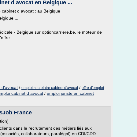
inet d avocat en Belgique ...
e cabinet d avocat : au Belgique
lgique ...
édicale - Belgique sur optioncarriere.be, le moteur de
'offre
e
t d'avocat
/
/
emploi secretaire cabinet d'avocat
offre d'emploi
emploi cabinet d avocat
/
emploi juriste en cabinet
isJob France
tion)
ients dans le recrutement des métiers liés aux
 (associés, collaborateurs, paralégal) en CDI/CDD.