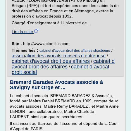
ALBERT-LUDWIGS-UNIVERSITÄT de Fribourg en
Brisgau (RFA)) et fort d'expériences dans des cabinets de
droit des affaires en France et en Allemagne, exerce la
profession d'avocat depuis 1992.
Chargé d'enseignement à l'Université de...
Lire la suite
Site :
http://www.actaetlitis.com
Thèmes liés :
/
cabinet d'avocat droit des affaires strasbourg
association des avocats conseils d entreprise
/
cabinet d'avocat droit des affaires
cabinet d
/
avocat droit des affaires
cabinet d avocat
/
droit social
Bremard Baradez Avocats associés à
Savigny sur Orge et ...
Le cabinet d'avocats BREMARD BARADEZ & Associés,
fondé par Maître Daniel BREMARD en 1969, compte deux
avocats associés Maître Rémy BARADEZ , et Maître Anne
LENOIR , une collaboratrice, Maître Charlotte
LAURENT, ainsi que quatre secrétaires.
Il est inscrit au Barreau de l'Essonne et dépend de la Cour
d'Appel de PARIS.