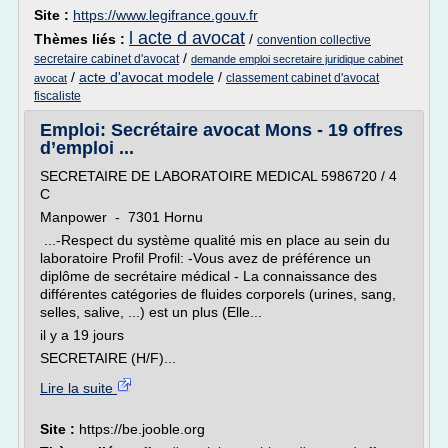
Site :
https://www.legifrance.gouv.fr
l acte d avocat
Thèmes liés :
/
convention collective
/
secretaire cabinet d'avocat
demande emploi secretaire juridique cabinet
/
acte d'avocat modele
/
classement cabinet d'avocat
avocat
fiscaliste
Emploi: Secrétaire avocat Mons - 19 offres
d’emploi ...
SECRETAIRE DE LABORATOIRE MEDICAL 5986720 / 4
C
Manpower - 7301 Hornu
...-Respect du système qualité mis en place au sein du
laboratoire Profil Profil: -Vous avez de préférence un
diplôme de secrétaire médical - La connaissance des
différentes catégories de fluides corporels (urines, sang,
selles, salive, ...) est un plus (Elle...
il y a 19 jours
SECRETAIRE (H/F)...
Lire la suite
Site :
https://be.jooble.org