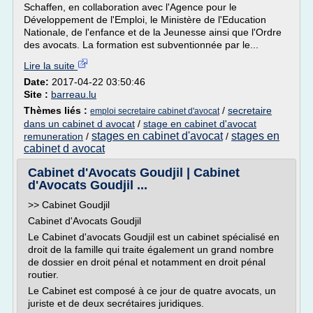
Schaffen, en collaboration avec l'Agence pour le
Développement de l'Emploi, le Ministère de l'Education
Nationale, de l'enfance et de la Jeunesse ainsi que l'Ordre
des avocats. La formation est subventionnée par le...
Lire la suite
Date:
2017-04-22 03:50:46
Site :
barreau.lu
Thèmes liés :
/
secretaire
emploi secretaire cabinet d'avocat
dans un cabinet d avocat
/
stage en cabinet d'avocat
stages en cabinet d'avocat
stages en
remuneration
/
/
cabinet d avocat
Cabinet d'Avocats Goudjil | Cabinet
d'Avocats Goudjil ...
>> Cabinet Goudjil
Cabinet d'Avocats Goudjil
Le Cabinet d'avocats Goudjil est un cabinet spécialisé en
droit de la famille qui traite également un grand nombre
de dossier en droit pénal et notamment en droit pénal
routier.
Le Cabinet est composé à ce jour de quatre avocats, un
juriste et de deux secrétaires juridiques.