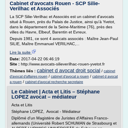
Cabinet d'avocats Rouen - SCP Silie-
Verilhac et Associés
La SCP Silie-Verilhac et Associés est un cabinet d'avocats
situé à Rouen, près du Palais de Justice, ainsi qu'à Yvetot,
dans le département de la Seine-Maritime (76), près des
villes du Havre, Elbeuf, Barentin et Evreux.
Depuis 1981, ce sont 4 avocats associés : Maître Jean-Paul
SILIE, Maître Emmanuel VERILHAC,...
Lire la suite
Date:
2017-04-22 06:46:19
Site :
http://www.avocats-silieverilhac-rouen-yvetot.fr
cabinet d avocat droit social
Thèmes liés :
/
cabinet
/
/
d'avocat d'affaires rouen
cabinet d'avocat a rouen
cabinet d avocat
/
a rouen
cabinet d'avocat recherche secretaire
Le Cabinet | Acta et Litis – Stéphane
LOPEZ avocat – médiateur
Acta et Litis
Stéphane LOPEZ, Avocat - Médiateur
Diplômé d'un Magistère de Juristes d'Affaires Franco-
allemands (Université Robert SCHUMAN de Strasbourg et