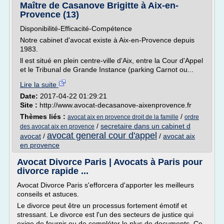
Maître de Casanove Brigitte à Aix-en-
Provence (13)
Disponibilité-Efficacité-Compétence
Notre cabinet d'avocat existe à Aix-en-Provence depuis
1983.
ll est situé en plein centre-ville d'Aix, entre la Cour d'Appel
et le Tribunal de Grande Instance (parking Carnot ou...
Lire la suite
Date:
2017-04-22 01:29:21
Site :
http://www.avocat-decasanove-aixenprovence.fr
Thèmes liés :
/
avocat aix en provence droit de la famille
ordre
/
secretaire dans un cabinet d
des avocat aix en provence
avocat general cour d'appel
avocat
/
/
avocat aix
en provence
Avocat Divorce Paris | Avocats à Paris pour
divorce rapide ...
Avocat Divorce Paris s'efforcera d'apporter les meilleurs
conseils et astuces.
Le divorce peut être un processus fortement émotif et
stressant. Le divorce est l'un des secteurs de justice qui
exige de fournir ou de compléter le plus de documents. Ce