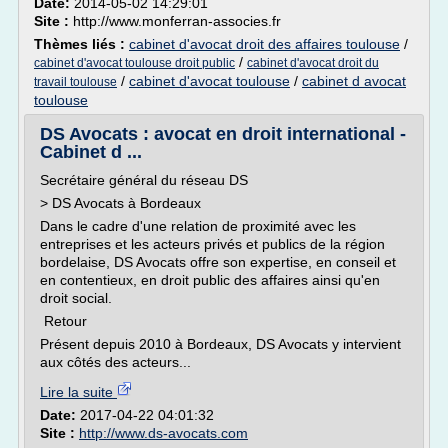
Date:
2014-05-02 14:29:01
Site :
http://www.monferran-associes.fr
Thèmes liés :
cabinet d'avocat droit des affaires toulouse
/
/
cabinet d'avocat toulouse droit public
cabinet d'avocat droit du
/
cabinet d'avocat toulouse
/
cabinet d avocat
travail toulouse
toulouse
DS Avocats : avocat en droit international -
Cabinet d ...
Secrétaire général du réseau DS
> DS Avocats à Bordeaux
Dans le cadre d'une relation de proximité avec les
entreprises et les acteurs privés et publics de la région
bordelaise, DS Avocats offre son expertise, en conseil et
en contentieux, en droit public des affaires ainsi qu'en
droit social.
Retour
Présent depuis 2010 à Bordeaux, DS Avocats y intervient
aux côtés des acteurs...
Lire la suite
Date:
2017-04-22 04:01:32
Site :
http://www.ds-avocats.com