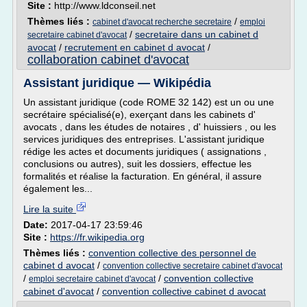
Site :
http://www.ldconseil.net
Thèmes liés :
/
cabinet d'avocat recherche secretaire
emploi
/
secretaire dans un cabinet d
secretaire cabinet d'avocat
avocat
/
recrutement en cabinet d avocat
/
collaboration cabinet d'avocat
Assistant juridique — Wikipédia
Un assistant juridique (code ROME 32 142) est un ou une
secrétaire spécialisé(e), exerçant dans les cabinets d'
avocats , dans les études de notaires , d' huissiers , ou les
services juridiques des entreprises. L'assistant juridique
rédige les actes et documents juridiques ( assignations ,
conclusions ou autres), suit les dossiers, effectue les
formalités et réalise la facturation. En général, il assure
également les...
Lire la suite
Date:
2017-04-17 23:59:46
Site :
https://fr.wikipedia.org
Thèmes liés :
convention collective des personnel de
cabinet d avocat
/
convention collective secretaire cabinet d'avocat
/
/
convention collective
emploi secretaire cabinet d'avocat
cabinet d'avocat
/
convention collective cabinet d avocat