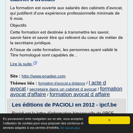
La formation est ouverte aux salariés des cabinets d'avocat,
qui justifient d'une expérience professionnelle minimale de
6 mois.
Objectifs
Cette formation est destinée à transmettre les savoir,
savoir-faire et savoir être qui relèvent du coeur de métier de
la secrétaire juridique.
A l'issue de cette formation, les personnes ayant validé le
Titre homologué sont capables de...
Lire la suite
Site :
http://www.enadep.com
l acte d
Thèmes liés :
/
formation d'avocat a distance
avocat
formation
/
secretaire dans un cabinet d avocat
/
avocat d'affaire
formation avocat d affaire
/
Les éditions de PACIOLI en 2012 - ipcf.be
Pacioli est la lettre d'information bimensuelle de l'IPCF.
Cette publication regroupe des articles de fond qui traitent
En poursuivant votre navigation sur ce site, vous acceptez
X
l'utilisation de cookies pour vous proposer des contenus et
des techniques comptables, fiscales, sociales, du droit
services adaptés à vos centres d'intérêts.
En savoir plus
des sociétés et de la déontologie. Pacioli est un des axes