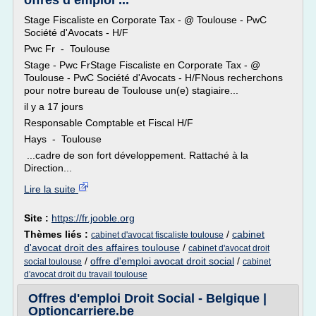
offres d’emploi ...
Stage Fiscaliste en Corporate Tax - @ Toulouse - PwC
Société d'Avocats - H/F
Pwc Fr - Toulouse
Stage - Pwc FrStage Fiscaliste en Corporate Tax - @
Toulouse - PwC Société d'Avocats - H/FNous recherchons
pour notre bureau de Toulouse un(e) stagiaire...
il y a 17 jours
Responsable Comptable et Fiscal H/F
Hays - Toulouse
...cadre de son fort développement. Rattaché à la
Direction...
Lire la suite
Site :
https://fr.jooble.org
Thèmes liés :
/
cabinet
cabinet d'avocat fiscaliste toulouse
d'avocat droit des affaires toulouse
/
cabinet d'avocat droit
/
offre d'emploi avocat droit social
/
social toulouse
cabinet
d'avocat droit du travail toulouse
Offres d'emploi Droit Social - Belgique |
Optioncarriere.be