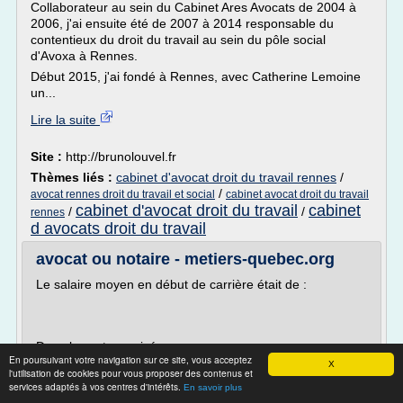
Collaborateur au sein du Cabinet Ares Avocats de 2004 à
2006, j'ai ensuite été de 2007 à 2014 responsable du
contentieux du droit du travail au sein du pôle social
d'Avoxa à Rennes.
Début 2015, j'ai fondé à Rennes, avec Catherine Lemoine
un...
Lire la suite
Site :
http://brunolouvel.fr
Thèmes liés :
cabinet d'avocat droit du travail rennes
/
/
avocat rennes droit du travail et social
cabinet avocat droit du travail
cabinet d'avocat droit du travail
cabinet
/
/
rennes
d avocats droit du travail
avocat ou notaire - metiers-quebec.org
Le salaire moyen en début de carrière était de :
Dans le secteur privé :
En poursuivant votre navigation sur ce site, vous acceptez
X
- 26,83 $/heure (32,5 ou 35 hres/sem) en moyenne
l'utilisation de cookies pour vous proposer des contenus et
au sein des grandes organisations syndicales
services adaptés à vos centres d'intérêts.
En savoir plus