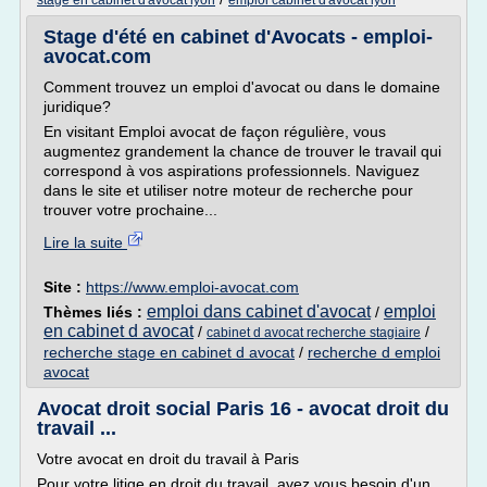
stage en cabinet d'avocat lyon
emploi cabinet d'avocat lyon
Stage d'été en cabinet d'Avocats - emploi-
avocat.com
Comment trouvez un emploi d'avocat ou dans le domaine
juridique?
En visitant Emploi avocat de façon régulière, vous
augmentez grandement la chance de trouver le travail qui
correspond à vos aspirations professionnels. Naviguez
dans le site et utiliser notre moteur de recherche pour
trouver votre prochaine...
Lire la suite
Site :
https://www.emploi-avocat.com
emploi dans cabinet d'avocat
emploi
Thèmes liés :
/
en cabinet d avocat
/
/
cabinet d avocat recherche stagiaire
recherche stage en cabinet d avocat
/
recherche d emploi
avocat
Avocat droit social Paris 16 - avocat droit du
travail ...
Votre avocat en droit du travail à Paris
Pour votre litige en droit du travail, avez vous besoin d'un