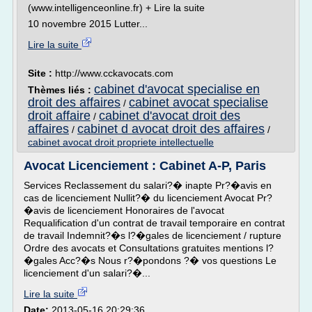
(www.intelligenceonline.fr) + Lire la suite
10 novembre 2015 Lutter...
Lire la suite
Site :
http://www.cckavocats.com
cabinet d'avocat specialise en
Thèmes liés :
droit des affaires
cabinet avocat specialise
/
droit affaire
cabinet d'avocat droit des
/
affaires
cabinet d avocat droit des affaires
/
/
cabinet avocat droit propriete intellectuelle
Avocat Licenciement : Cabinet A-P, Paris
Services Reclassement du salari?� inapte Pr?�avis en
cas de licenciement Nullit?� du licenciement Avocat Pr?
�avis de licenciement Honoraires de l'avocat
Requalification d'un contrat de travail temporaire en contrat
de travail Indemnit?�s l?�gales de licenciement / rupture
Ordre des avocats et Consultations gratuites mentions l?
�gales Acc?�s Nous r?�pondons ?� vos questions Le
licenciement d'un salari?�...
Lire la suite
Date:
2013-05-16 20:29:36