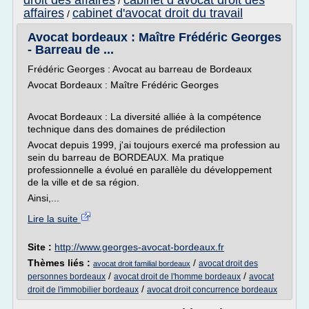
droit des affaires
cabinet d avocat droit des
/
affaires
cabinet d'avocat droit du travail
/
Avocat bordeaux : Maître Frédéric Georges
- Barreau de ...
Frédéric Georges : Avocat au barreau de Bordeaux
Avocat Bordeaux : Maître Frédéric Georges
Avocat Bordeaux : La diversité alliée à la compétence
technique dans des domaines de prédilection
Avocat depuis 1999, j'ai toujours exercé ma profession au
sein du barreau de BORDEAUX. Ma pratique
professionnelle a évolué en parallèle du développement
de la ville et de sa région.
Ainsi,...
Lire la suite
Site :
http://www.georges-avocat-bordeaux.fr
Thèmes liés :
/
avocat droit des
avocat droit familial bordeaux
/
/
personnes bordeaux
avocat droit de l'homme bordeaux
avocat
/
droit de l'immobilier bordeaux
avocat droit concurrence bordeaux