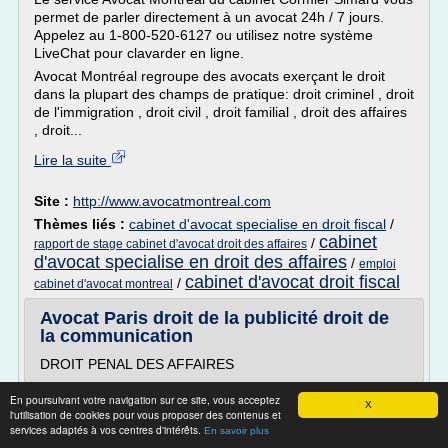
permet de parler directement à un avocat 24h / 7 jours.
Appelez au 1-800-520-6127 ou utilisez notre système
LiveChat pour clavarder en ligne.
Avocat Montréal regroupe des avocats exerçant le droit
dans la plupart des champs de pratique: droit criminel , droit
de l'immigration , droit civil , droit familial , droit des affaires
, droit...
Lire la suite
Site :
http://www.avocatmontreal.com
Thèmes liés :
cabinet d'avocat specialise en droit fiscal
/
cabinet
/
rapport de stage cabinet d'avocat droit des affaires
d'avocat specialise en droit des affaires
/
emploi
cabinet d'avocat droit fiscal
/
cabinet d'avocat montreal
Avocat Paris droit de la publicité droit de
la communication
DROIT PENAL DES AFFAIRES
Le cabinet d'avocats Legipass est doté d'une solide
En poursuivant votre navigation sur ce site, vous acceptez
expertise en droit de la publicité et droit de la
X
l'utilisation de cookies pour vous proposer des contenus et
communication, matière transversale, qui recoupe
services adaptés à vos centres d'intérêts.
En savoir plus
plusieurs domaines du droit, tels que le droit des contrats,