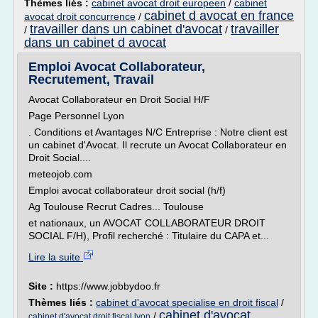
Thèmes liés :
cabinet avocat droit europeen
/
cabinet
cabinet d avocat en france
avocat droit concurrence
/
travailler dans un cabinet d'avocat
travailler
/
/
dans un cabinet d avocat
Emploi Avocat Collaborateur,
Recrutement, Travail
Avocat Collaborateur en Droit Social H/F
Page Personnel Lyon
. Conditions et Avantages N/C Entreprise : Notre client est
un cabinet d'Avocat. Il recrute un Avocat Collaborateur en
Droit Social....
meteojob.com
Emploi avocat collaborateur droit social (h/f)
Ag Toulouse Recrut Cadres... Toulouse
et nationaux, un AVOCAT COLLABORATEUR DROIT
SOCIAL F/H), Profil recherché : Titulaire du CAPA et...
Lire la suite
Site :
https://www.jobbydoo.fr
Thèmes liés :
cabinet d'avocat specialise en droit fiscal
/
cabinet d'avocat
/
cabinet d'avocat droit fiscal lyon