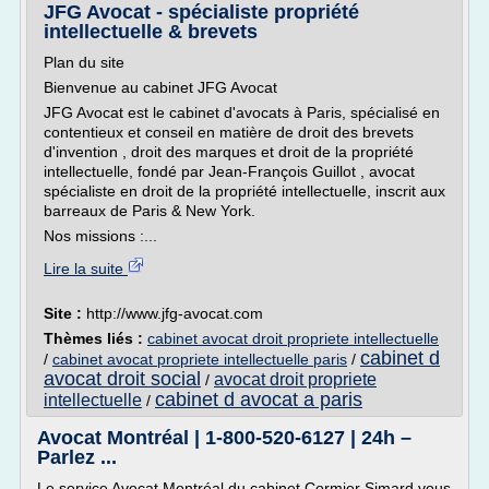
JFG Avocat - spécialiste propriété
intellectuelle & brevets
Plan du site
Bienvenue au cabinet JFG Avocat
JFG Avocat est le cabinet d'avocats à Paris, spécialisé en
contentieux et conseil en matière de droit des brevets
d'invention , droit des marques et droit de la propriété
intellectuelle, fondé par Jean-François Guillot , avocat
spécialiste en droit de la propriété intellectuelle, inscrit aux
barreaux de Paris & New York.
Nos missions :...
Lire la suite
Site :
http://www.jfg-avocat.com
Thèmes liés :
cabinet avocat droit propriete intellectuelle
cabinet d
/
cabinet avocat propriete intellectuelle paris
/
avocat droit social
avocat droit propriete
/
cabinet d avocat a paris
intellectuelle
/
Avocat Montréal | 1-800-520-6127 | 24h –
Parlez ...
Le service Avocat Montréal du cabinet Cormier Simard vous