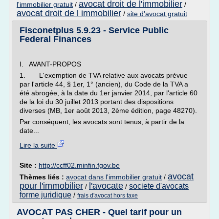
avocat droit de l'immobilier
l'immobilier gratuit
/
/
avocat droit de l immobilier
/
site d'avocat gratuit
Fisconetplus 5.9.23 - Service Public
Federal Finances
I. AVANT-PROPOS
1. L'exemption de TVA relative aux avocats prévue
par l'article 44, § 1er, 1° (ancien), du Code de la TVA a
été abrogée, à la date du 1er janvier 2014, par l'article 60
de la loi du 30 juillet 2013 portant des dispositions
diverses (MB, 1er août 2013, 2ème édition, page 48270).
Par conséquent, les avocats sont tenus, à partir de la
date...
Lire la suite
Site :
http://ccff02.minfin.fgov.be
avocat
Thèmes liés :
avocat dans l'immobilier gratuit
/
pour l'immobilier
l'avocate
societe d'avocats
/
/
forme juridique
/
frais d'avocat hors taxe
AVOCAT PAS CHER - Quel tarif pour un