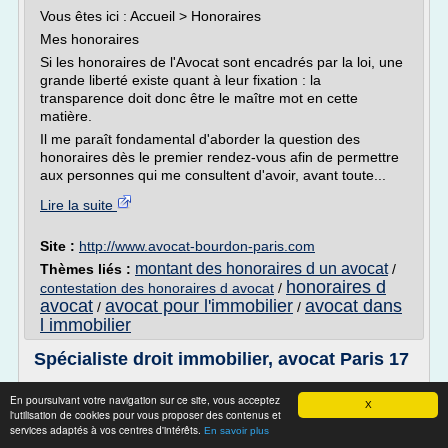
Vous êtes ici : Accueil > Honoraires
Mes honoraires
Si les honoraires de l'Avocat sont encadrés par la loi, une
grande liberté existe quant à leur fixation : la
transparence doit donc être le maître mot en cette
matière.
Il me paraît fondamental d'aborder la question des
honoraires dès le premier rendez-vous afin de permettre
aux personnes qui me consultent d'avoir, avant toute...
Lire la suite
Site :
http://www.avocat-bourdon-paris.com
montant des honoraires d un avocat
Thèmes liés :
/
honoraires d
contestation des honoraires d avocat
/
avocat
avocat pour l'immobilier
avocat dans
/
/
l immobilier
Spécialiste droit immobilier, avocat Paris 17
Vous êtes ici : Accueil
En poursuivant votre navigation sur ce site, vous acceptez
X
Avocat Paris 17: Maître Chantal de Maubeuge
l'utilisation de cookies pour vous proposer des contenus et
services adaptés à vos centres d'intérêts.
Initialement économiste de formation, et assistante en
En savoir plus