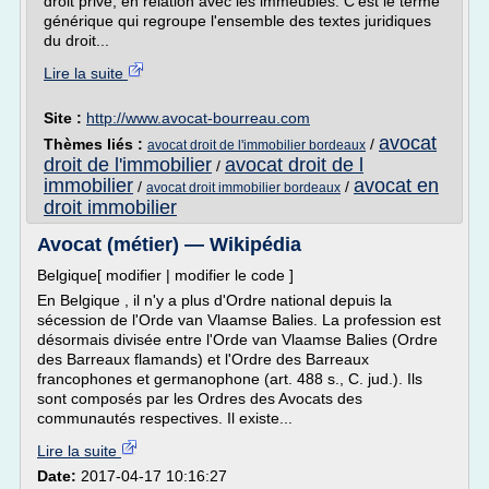
droit privé, en relation avec les immeubles. C'est le terme
générique qui regroupe l'ensemble des textes juridiques
du droit...
Lire la suite
Site :
http://www.avocat-bourreau.com
avocat
Thèmes liés :
/
avocat droit de l'immobilier bordeaux
droit de l'immobilier
avocat droit de l
/
immobilier
avocat en
/
/
avocat droit immobilier bordeaux
droit immobilier
Avocat (métier) — Wikipédia
Belgique[ modifier | modifier le code ]
En Belgique , il n'y a plus d'Ordre national depuis la
sécession de l'Orde van Vlaamse Balies. La profession est
désormais divisée entre l'Orde van Vlaamse Balies (Ordre
des Barreaux flamands) et l'Ordre des Barreaux
francophones et germanophone (art. 488 s., C. jud.). Ils
sont composés par les Ordres des Avocats des
communautés respectives. Il existe...
Lire la suite
Date:
2017-04-17 10:16:27