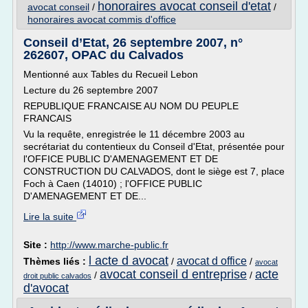
honoraires avocat conseil d'etat
avocat conseil
/
/
honoraires avocat commis d'office
Conseil d’Etat, 26 septembre 2007, n°
262607, OPAC du Calvados
Mentionné aux Tables du Recueil Lebon
Lecture du 26 septembre 2007
REPUBLIQUE FRANCAISE AU NOM DU PEUPLE
FRANCAIS
Vu la requête, enregistrée le 11 décembre 2003 au
secrétariat du contentieux du Conseil d'Etat, présentée pour
l'OFFICE PUBLIC D'AMENAGEMENT ET DE
CONSTRUCTION DU CALVADOS, dont le siège est 7, place
Foch à Caen (14010) ; l'OFFICE PUBLIC
D'AMENAGEMENT ET DE...
Lire la suite
Site :
http://www.marche-public.fr
l acte d avocat
avocat d office
Thèmes liés :
/
/
avocat
avocat conseil d entreprise
acte
/
/
droit public calvados
d'avocat