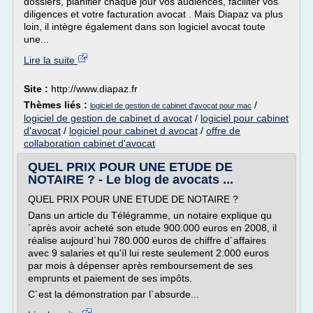
dossiers, planifier chaque jour vos audiences, faciliter vos
diligences et votre facturation avocat . Mais Diapaz va plus
loin, il intègre également dans son logiciel avocat toute
une...
Lire la suite
Site :
http://www.diapaz.fr
Thèmes liés :
/
logiciel de gestion de cabinet d'avocat pour mac
logiciel de gestion de cabinet d avocat
/
logiciel pour cabinet
d'avocat
/
logiciel pour cabinet d avocat
/
offre de
collaboration cabinet d'avocat
QUEL PRIX POUR UNE ETUDE DE
NOTAIRE ? - Le blog de avocats ...
QUEL PRIX POUR UNE ETUDE DE NOTAIRE ?
Dans un article du Télégramme, un notaire explique qu
´après avoir acheté son etude 900.000 euros en 2008, il
réalise aujourd´hui 780.000 euros de chiffre d´affaires
avec 9 salaries et qu'íl lui reste seulement 2.000 euros
par mois à dépenser après remboursement de ses
emprunts et paiement de ses impôts.
C´est la démonstration par l`absurde...