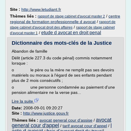
Site :
http://www.letudiant.fr
Thèmes liés :
/
centre
rapport de stage cabinet d'avocat master 2
regional de formation professionnelle d avocat
/
rapport de
/
stage cabinet d'avocat droit des affaires
rapport de stage cabinet
etude d avocat en droit penal
/
d'avocat master 1
Dictionnaire des mots-clés de la Justice
Abandon de famille
Délit (article 227.3 du code pénal) commis notamment
lorsque :
o le père ou la mère ne remplit pas ses devoirs
matériels ou moraux à l'égard de ses enfants pendant
plus de 2 mois consécutifs ;
o une personne condamnée au paiement d'une
pension alimentaire ne la verse pas...
Lire la suite
Date:
2008-09-01 09:20:27
Site :
http://www.justice.gouv.fr
avocat
Thèmes liés :
avocat general cour d'assise
/
general cour d'appel
l
/
tarif avocat cour d'appel
/