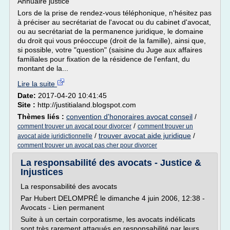
Annuaire justice
Lors de la prise de rendez-vous téléphonique, n'hésitez pas
à préciser au secrétariat de l'avocat ou du cabinet d'avocat,
ou au secrétariat de la permanence juridique, le domaine
du droit qui vous préoccupe (droit de la famille), ainsi que,
si possible, votre "question" (saisine du Juge aux affaires
familiales pour fixation de la résidence de l'enfant, du
montant de la...
Lire la suite
Date:
2017-04-20 10:41:45
Site :
http://justitialand.blogspot.com
Thèmes liés :
convention d'honoraires avocat conseil
/
/
comment trouver un avocat pour divorcer
comment trouver un
/
trouver avocat aide juridique
/
avocat aide juridictionnelle
comment trouver un avocat pas cher pour divorcer
La responsabilité des avocats - Justice &
Injustices
La responsabilité des avocats
Par Hubert DELOMPRÉ le dimanche 4 juin 2006, 12:38 -
Avocats - Lien permanent
Suite à un certain corporatisme, les avocats indélicats
sont très rarement attaqués en responsabilité par leurs