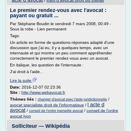
acte d avocat
frais d'avocat droit du travail
/
Le premier rendez-vous avec l'avocat :
payant ou gratuit ...
Par Stéphane Boudin le vendredi 7 mars 2008, 00:49 -
Sous la robe - Lien permanent
Tags:
Un article en forme de questions-réponses adapté d'une
discussion que j'ai eu, il y a quelques temps, avec un
internaute et qui montre un peu comment appréhender
correctement le premier rendez-vous avec un avocat.
En italique, les question de l'internaute :
J'ai droit à l'aide...
Lire la suite
Date:
2016-12-07 02:23:36
Site :
http://www.webavocat.fr
Thèmes liés :
/
changer d'avocat avec l'aide juridictionnelle
l acte d
avocat specialiste droit de l'informatique
/
avocat
/
/
conseil de l'ordre
conseil de l'ordre marseille avocat
avocat lyon
Solliciteur — Wikipédia