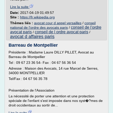
Lire la suite
Date:
2017-04-19 01:49:57
Site :
https://fr.wikipedia.org
Thèmes liés :
avocat cour d appel versailles
/
conseil
conseil de l'ordre
national de l'ordre des avocats paris
/
avocat paris
conseil de l ordre avocat paris
/
/
avocat d affaires paris
Barreau de Montpellier
Présidente : Madame Laure DILLY PILLET, Avocat au
Barreau de Montpellier
Tel : 09 67 23 36 54- Fax : 04 67 56 36 54
Adresse : Maison des Avocats, 14 rue Marcel de Serres,
34000 MONTPELLIER
Tel/Fax : 04 67 56 35 78
Présentation de l'Association
La nécessité de porter une attention et une protection
spéciale de l'enfant s'est imposée dans nos syst�?mes de
droit occidentaux au sortir de...
Lire la suite