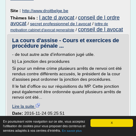
Site :
http://www.droitbelge.be
l acte d avocat
conseil de l ordre
Thèmes liés :
/
avocat
/
secret professionnel de l avocat
/
lettre de
conseil de l avocat
/
motivation cabinet d'avocat generaliste
La cours d'assise - Cours et exercices de
procédure pénale ...
- de tout autre acte d'information jugé utile.
b) La jonction des procédures
Si pour un même crime plusieurs arrêts de renvoi ont été
rendus contre différents accusés, le président de la cour
d'assises peut ordonner la jonction des procédures.
Il le fait d'office ou sur réquisitions du MP. Cette jonction
peut également être ordonnée quand plusieurs arrêts de
renvoi ont été...
Lire la suite
Date:
2016-11-24 05:25:51
Site :
http://www.opgie.com
En poursuivant votre navigation sur ce site, vous acceptez
X
avocat
l'utilisation de cookies pour vous proposer des contenus et
Thèmes liés :
avocat general cour d'assise
/
services adaptés à vos centres d'intérêts.
general cour d'appel
En savoir plus
/
changer d avocat en cours de