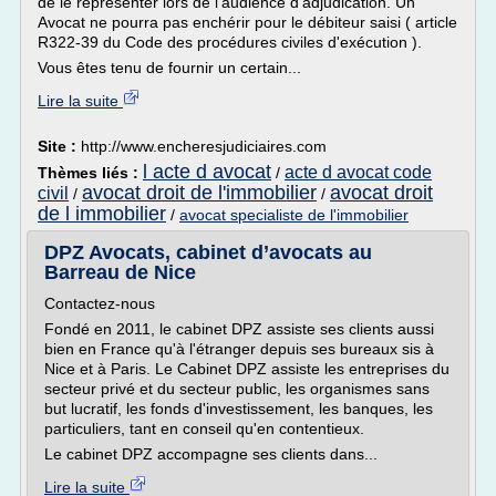
de le représenter lors de l'audience d'adjudication. Un
Avocat ne pourra pas enchérir pour le débiteur saisi ( article
R322-39 du Code des procédures civiles d'exécution ).
Vous êtes tenu de fournir un certain...
Lire la suite
Site :
http://www.encheresjudiciaires.com
l acte d avocat
acte d avocat code
Thèmes liés :
/
avocat droit de l'immobilier
avocat droit
civil
/
/
de l immobilier
/
avocat specialiste de l'immobilier
DPZ Avocats, cabinet d’avocats au
Barreau de Nice
Contactez-nous
Fondé en 2011, le cabinet DPZ assiste ses clients aussi
bien en France qu'à l'étranger depuis ses bureaux sis à
Nice et à Paris. Le Cabinet DPZ assiste les entreprises du
secteur privé et du secteur public, les organismes sans
but lucratif, les fonds d'investissement, les banques, les
particuliers, tant en conseil qu'en contentieux.
Le cabinet DPZ accompagne ses clients dans...
Lire la suite