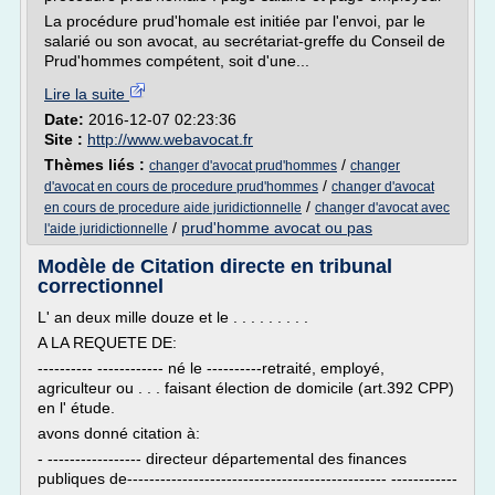
La procédure prud'homale est initiée par l'envoi, par le
salarié ou son avocat, au secrétariat-greffe du Conseil de
Prud'hommes compétent, soit d'une...
Lire la suite
Date:
2016-12-07 02:23:36
Site :
http://www.webavocat.fr
Thèmes liés :
/
changer d'avocat prud'hommes
changer
/
d'avocat en cours de procedure prud'hommes
changer d'avocat
/
en cours de procedure aide juridictionnelle
changer d'avocat avec
/
prud'homme avocat ou pas
l'aide juridictionnelle
Modèle de Citation directe en tribunal
correctionnel
L' an deux mille douze et le . . . . . . . . .
A LA REQUETE DE:
---------- ------------ né le ----------retraité, employé,
agriculteur ou . . . faisant élection de domicile (art.392 CPP)
en l' étude.
avons donné citation à:
- ----------------- directeur départemental des finances
publiques de----------------------------------------------- ------------