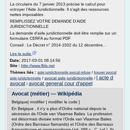
La circulaire du 7 janvier 2013 précise le calcul pour
octroyer l'Aide Juridictionnelle. Il s'agit des ressources
nettes imposables.
REMPLISSEZ VOTRE DEMANDE D'AIDE
JURIDICTIONNELLE
La demande d'aide juridictionnelle doit être remplie sur un
formulaire CERFA au format PDF
Conseil : Le Décret n° 2014-1502 du 12 décembre...
Lire la suite
Date:
2017-03-01 08:14:56
Site :
http://www.fbls.net
Thèmes liés :
/
aide juridictionnelle avocat refuse
trouver avocat
l acte d
/
avocat aide juridictionnelle
/
aide juridictionnelle
avocat
avocat general cour d'appel
/
Avocat (métier) — Wikipédia
Belgique[ modifier | modifier le code ]
En Belgique , il n'y a plus d'Ordre national depuis la
sécession de l'Orde van Vlaamse Balies. La profession
est désormais divisée entre l'Orde van Vlaamse Balies
(Ordre des Barreaux flamands) et l'Ordre des Barreaux
francophones et germanophone (art. 488 s., C. jud.). Ils