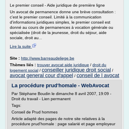
Le premier conseil - Aide juridique de première ligne
Un avocat de permanence donne une brève consultation :
c'est le premier conseil. Limité à la communication
d'informations juridiques simples, le premier conseil est
donné au cours de permanences à vocation générale ou
spécialisée (droit de la jeunesse, droit du séjour, aide
sociale, droit au...
Lire la suite
Site :
http://www.barreaudeliege.be
Thèmes liés :
trouver avocat aide juridique
/
droit du
conseiller juridique droit social
logement social
/
/
avocat general cour d'appel
conseil de l avocat
/
La procédure prud'homale - WebAvocat
Par Stéphane Boudin le dimanche 8 avril 2007, 19:09 -
Droit du travail - Lien permanent
Tags:
Conseil de Prud hommes
Article adapté des pages de notre site relatives à la
procédure prud'homale : page salarié et page employeur