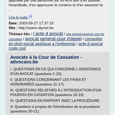
apposée par une personne sur un écrit afin d'en attester
l'exactitude, d'en approuver le contenu et d'en assumer la
...
Lire la suite
Date:
2003-09-27 17:37:19
Site :
http://users.skynet.be
l acte d avocat
Thèmes liés :
/
role avocat general cour de
avocat general cour d'appel
conseiller
/
/
cassation
en droit social applique a l'entreprise
acte d avocat
/
code civil
Avocats à la Cour de Cassation -
advocass.be
I. QUESTIONS EN CE QUI CONCERNE L'ASSISTANCE
D'UN AVOCAT (questions 1-10).
II. QUESTIONS CONCERNANT LES FRAIS ET
HONORAIRES (questions 11-17).
III. QUESTIONS RELATIVES À L'INTRODUCTION D'UN
POURVOI EN CASSATION (questions 18-19).
IV. QUESTIONS EN RAPPORT AVEC LA PROCÉDURE.
A. Questions à propos de l'introduction de la procédure
(questions 20-21).