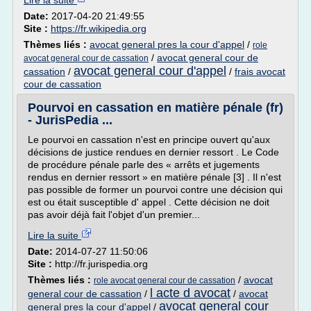
Lire la suite
Date:
2017-04-20 21:49:55
Site :
https://fr.wikipedia.org
Thèmes liés :
avocat general pres la cour d'appel
/
role
/
avocat general cour de
avocat general cour de cassation
avocat general cour d'appel
cassation
/
/
frais avocat
cour de cassation
Pourvoi en cassation en matière pénale (fr)
- JurisPedia ...
Le pourvoi en cassation n'est en principe ouvert qu'aux
décisions de justice rendues en dernier ressort . Le Code
de procédure pénale parle des « arrêts et jugements
rendus en dernier ressort » en matière pénale [3] . Il n'est
pas possible de former un pourvoi contre une décision qui
est ou était susceptible d' appel . Cette décision ne doit
pas avoir déjà fait l'objet d'un premier...
Lire la suite
Date:
2014-07-27 11:50:06
Site :
http://fr.jurispedia.org
Thèmes liés :
/
avocat
role avocat general cour de cassation
l acte d avocat
general cour de cassation
/
/
avocat
avocat general cour
general pres la cour d'appel
/