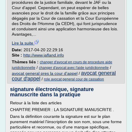
procédures de la justice familiale, devant le JAF ou la
Cour d'appel. Cependant, on peut espérer de belles
avancées pour le droit de la famille grâce aux principes
dégagés par la Cour de cassation et la Cour Européenne
des Droits de l'Homme (la CEDH), qui font jurisprudence
et conduisent ainsi une application harmonieuse des lois.
Avantages,...
Lire la suite
Date:
2017-04-20 22:29:16
Site :
http://www.jafland.info
Thèmes liés :
changer d'avocat en cours de procedure aide
/
/
juridictionnelle
changer d'avocat avec l'aide juridictionnelle
avocat general
avocat general pres la cour d'appel
/
cour d'appel
/
role avocat general cour de cassation
signature électronique, signature
manuscrite dans la pratique
Retour à la liste des articles
CHAPITRE PREMIER : LA SIGNATURE MANUSCRITE .
Dans la définition courante la signature est sur le plan
purement matériel l'iinscription de son nom, sous une forme
particulière et reconnue, ou d'une marque spécifique,