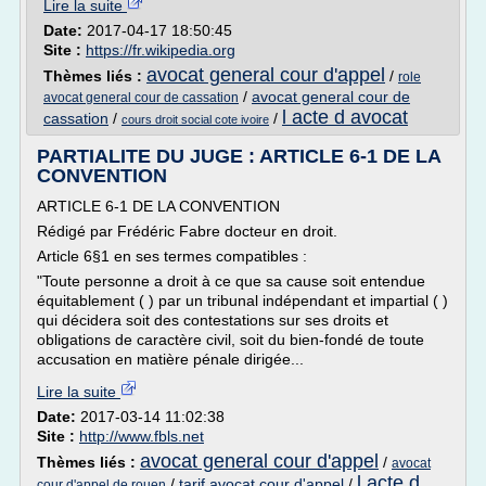
Lire la suite
Date:
2017-04-17 18:50:45
Site :
https://fr.wikipedia.org
avocat general cour d'appel
Thèmes liés :
/
role
/
avocat general cour de
avocat general cour de cassation
l acte d avocat
cassation
/
/
cours droit social cote ivoire
PARTIALITE DU JUGE : ARTICLE 6-1 DE LA
CONVENTION
ARTICLE 6-1 DE LA CONVENTION
Rédigé par Frédéric Fabre docteur en droit.
Article 6§1 en ses termes compatibles :
"Toute personne a droit à ce que sa cause soit entendue
équitablement ( ) par un tribunal indépendant et impartial ( )
qui décidera soit des contestations sur ses droits et
obligations de caractère civil, soit du bien-fondé de toute
accusation en matière pénale dirigée...
Lire la suite
Date:
2017-03-14 11:02:38
Site :
http://www.fbls.net
avocat general cour d'appel
Thèmes liés :
/
avocat
l acte d
/
tarif avocat cour d'appel
/
cour d'appel de rouen