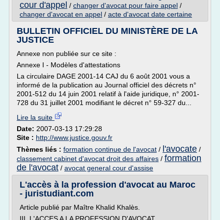
cour d'appel
/
changer d'avocat pour faire appel
/
changer d'avocat en appel
/
acte d'avocat date certaine
BULLETIN OFFICIEL DU MINISTÈRE DE LA
JUSTICE
Annexe non publiée sur ce site :
Annexe I - Modèles d'attestations
La circulaire DAGE 2001-14 CAJ du 6 août 2001 vous a
informé de la publication au Journal officiel des décrets n°
2001-512 du 14 juin 2001 relatif à l'aide juridique, n° 2001-
728 du 31 juillet 2001 modifiant le décret n° 59-327 du...
Lire la suite
Date:
2007-03-13 17:29:28
Site :
http://www.justice.gouv.fr
l'avocate
Thèmes liés :
formation continue de l'avocat
/
/
formation
classement cabinet d'avocat droit des affaires
/
de l'avocat
/
avocat general cour d'assise
L'accès à la profession d'avocat au Maroc
- juristudiant.com
Article publié par Maître Khalid Khalès.
III. L'ACCES A LA PROFESSION D'AVOCAT