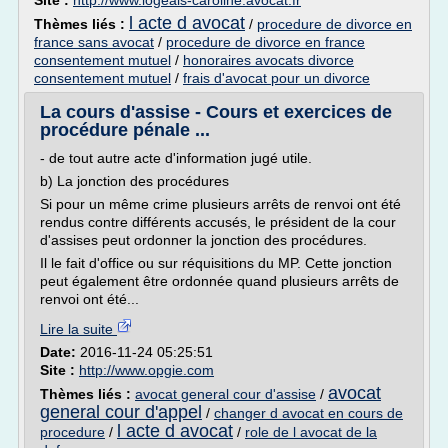
Site :
http://www.logeais-caroline.avocat.fr
l acte d avocat
Thèmes liés :
/
procedure de divorce en
france sans avocat
/
procedure de divorce en france
consentement mutuel
/
honoraires avocats divorce
consentement mutuel
/
frais d'avocat pour un divorce
La cours d'assise - Cours et exercices de
procédure pénale ...
- de tout autre acte d'information jugé utile.
b) La jonction des procédures
Si pour un même crime plusieurs arrêts de renvoi ont été
rendus contre différents accusés, le président de la cour
d'assises peut ordonner la jonction des procédures.
Il le fait d'office ou sur réquisitions du MP. Cette jonction
peut également être ordonnée quand plusieurs arrêts de
renvoi ont été...
Lire la suite
Date:
2016-11-24 05:25:51
Site :
http://www.opgie.com
avocat
Thèmes liés :
avocat general cour d'assise
/
general cour d'appel
/
changer d avocat en cours de
l acte d avocat
procedure
/
/
role de l avocat de la