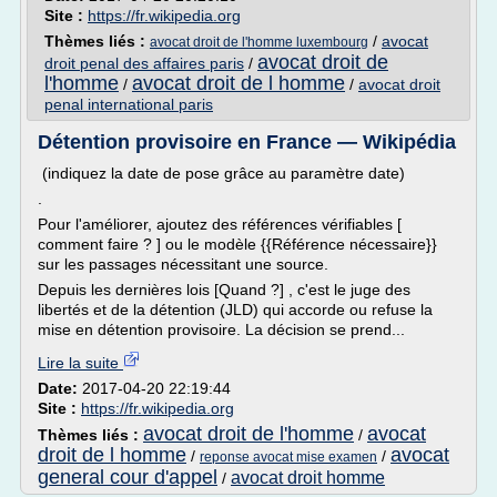
Site :
https://fr.wikipedia.org
Thèmes liés :
/
avocat
avocat droit de l'homme luxembourg
avocat droit de
droit penal des affaires paris
/
l'homme
avocat droit de l homme
/
/
avocat droit
penal international paris
Détention provisoire en France — Wikipédia
(indiquez la date de pose grâce au paramètre date)
.
Pour l'améliorer, ajoutez des références vérifiables [
comment faire ? ] ou le modèle {{Référence nécessaire}}
sur les passages nécessitant une source.
Depuis les dernières lois [Quand ?] , c'est le juge des
libertés et de la détention (JLD) qui accorde ou refuse la
mise en détention provisoire. La décision se prend...
Lire la suite
Date:
2017-04-20 22:19:44
Site :
https://fr.wikipedia.org
avocat droit de l'homme
avocat
Thèmes liés :
/
droit de l homme
avocat
/
/
reponse avocat mise examen
general cour d'appel
avocat droit homme
/